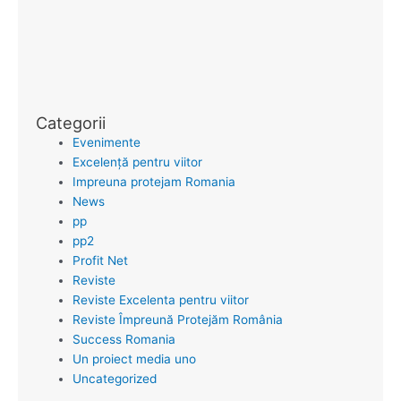
CET
Groz
din 
cani
Categorii
Evenimente
Excelență pentru viitor
Impreuna protejam Romania
News
pp
pp2
Profit Net
Reviste
Reviste Excelenta pentru viitor
Reviste Împreună Protejăm România
Success Romania
Un proiect media uno
Uncategorized