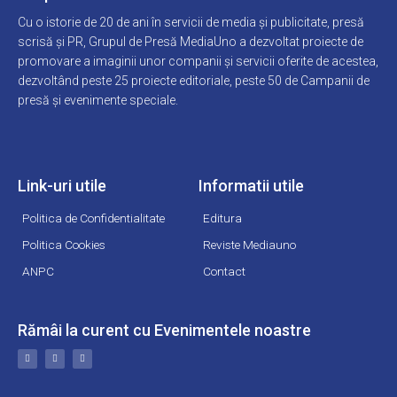
Cu o istorie de 20 de ani în servicii de media și publicitate, presă
scrisă și PR, Grupul de Presă MediaUno a dezvoltat proiecte de
promovare a imaginii unor companii și servicii oferite de acestea,
dezvoltând peste 25 proiecte editoriale, peste 50 de Campanii de
presă și evenimente speciale.
Link-uri utile
Informatii utile
Politica de Confidentialitate
Editura
Politica Cookies
Reviste Mediauno
ANPC
Contact
Rămâi la curent cu Evenimentele noastre
F
L
Y
a
i
o
c
n
u
e
k
t
b
e
u