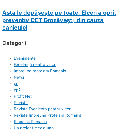
Asta le depășește pe toate: Elcen a oprit
preventiv CET Grozăveşti, din cauza
caniculei
Categorii
Evenimente
Excelență pentru viitor
Impreuna protejam Romania
News
pp
pp2
Profit Net
Reviste
Reviste Excelenta pentru viitor
Reviste Împreună Protejăm România
Success Romania
Un proiect media uno