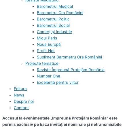
Reviste Mediauno
Barometrul Medical
Barometrul Ora României
Barometrul Politic
Barometrul Social
Comerț și Industrie
Micul Paris
Noua Europă
Profit Net
Supliment Barometru Ora României
Proiecte tematice
Reviste Împreună Protejăm România
Number One
Excelență pentru viitor
Editura
News
Despre noi
Contact
Accesul la evenimentele „Împreună Protejăm România” este
permis exclusiv pe baza invitației nominale și netransmisibile