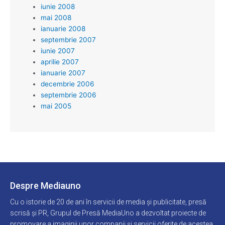
iunie 2008
mai 2008
ianuarie 2008
septembrie 2007
iunie 2007
aprilie 2007
ianuarie 2007
decembrie 2006
septembrie 2006
mai 2005
Despre Mediauno
Cu o istorie de 20 de ani în servicii de media și publicitate, presă
scrisă și PR, Grupul de Presă MediaUno a dezvoltat proiecte de
promovare a imaginii unor companii și servicii oferite de acestea,