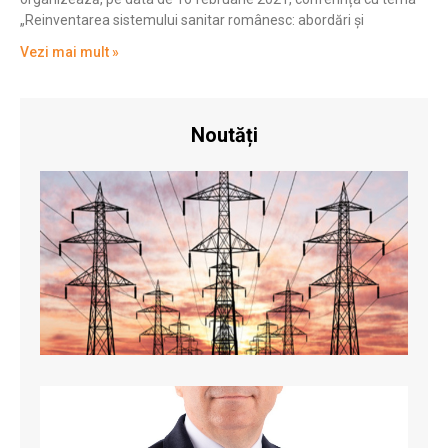
„Reinventarea sistemului sanitar românesc: abordări și
Vezi mai mult »
Noutăți
Mini
Ener
uime
Le c
româ
să n
con
ener
elec
Ilie
Bolo
dup