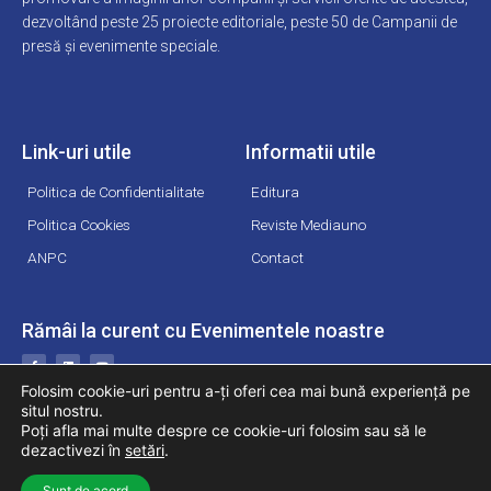
dezvoltând peste 25 proiecte editoriale, peste 50 de Campanii de
presă și evenimente speciale.
Link-uri utile
Informatii utile
Politica de Confidentialitate
Editura
Politica Cookies
Reviste Mediauno
ANPC
Contact
Rămâi la curent cu Evenimentele noastre
F
L
Y
a
i
o
c
n
u
Folosim cookie-uri pentru a-ți oferi cea mai bună experiență pe
e
k
t
b
e
u
situl nostru.
o
d
b
o
i
e
Poți afla mai multe despre ce cookie-uri folosim sau să le
k
n
-
dezactivezi în
setări
.
f
Copyright © 2026 Mediauno. Toate drepturile rezervate.
Powered by BC
Sunt de acord