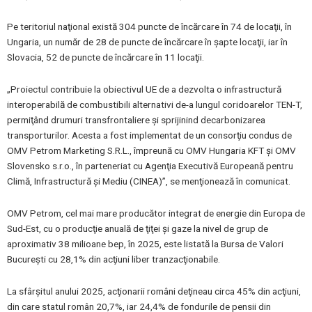
Pe teritoriul naţional există 304 puncte de încărcare în 74 de locaţii, în
Ungaria, un număr de 28 de puncte de încărcare în şapte locaţii, iar în
Slovacia, 52 de puncte de încărcare în 11 locaţii.
„Proiectul contribuie la obiectivul UE de a dezvolta o infrastructură
interoperabilă de combustibili alternativi de-a lungul coridoarelor TEN-T,
permiţând drumuri transfrontaliere şi sprijinind decarbonizarea
transporturilor. Acesta a fost implementat de un consorţiu condus de
OMV Petrom Marketing S.R.L., împreună cu OMV Hungaria KFT şi OMV
Slovensko s.r.o., în parteneriat cu Agenţia Executivă Europeană pentru
Climă, Infrastructură şi Mediu (CINEA)”, se menţionează în comunicat.
OMV Petrom, cel mai mare producător integrat de energie din Europa de
Sud-Est, cu o producţie anuală de ţiţei şi gaze la nivel de grup de
aproximativ 38 milioane bep, în 2025, este listată la Bursa de Valori
Bucureşti cu 28,1% din acţiuni liber tranzacţionabile.
La sfârşitul anului 2025, acţionarii români deţineau circa 45% din acţiuni,
din care statul român 20,7%, iar 24,4% de fondurile de pensii din