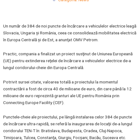
Un număr de 384 de noi puncte de încărcare a vehiculelor electrice leagă
Slovacia, Ungaria şi România, ceea ce consolidează mobilitatea electrică
în Europa Centrală şi de Est, a anunţat OMV Petrom.
Practic, compania a finalizat un proiect susţinut de Uniunea Europeană
(UE) pentru extinderea reţelei de încărcare a vehiculelor electrice de-a
lungul coridorului-cheie din Europa Centrală.
Potrivit sursei citate, valoarea totală a proiectului la momentul
contractării a fost de circa 40 de milioane de euro, din care până la 12
milioane de euro reprezintă granturi ale UE pentru România prin
Connecting Europe Facility (CEF).
Punctele-cheie ale proiectului, pe lângă instalarea celor 384 de puncte
de încărcare ultra-rapidă, se referă la inaugurarea de locaţii de-a lungul
coridorului TEN-T în: Bratislava, Budapesta, Oradea, Cluj-Napoca,
Timişoara, Tulcea, Constanţa, Giurgiu, Focşani, Bacău, Suceava etc.