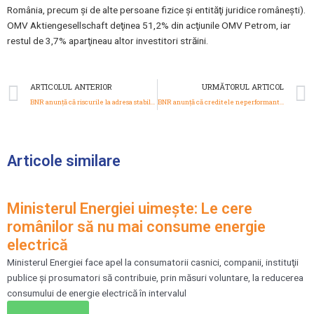
România, precum şi de alte persoane fizice şi entităţi juridice româneşti).
OMV Aktiengesellschaft deţinea 51,2% din acţiunile OMV Petrom, iar
restul de 3,7% aparţineau altor investitori străini.
Prev
ARTICOLUL ANTERIOR
URMĂTORUL ARTICOL
BNR anunță că riscurile la adresa stabilităţii financiare se menţin ridicate, pe fondul dezechilibrelor interne şi al tensiunilor geopolitice
BNR anunță că creditele neperformante ale companiilor au urcat la 5,6%
Articole similare
Ministerul Energiei uimește: Le cere
românilor să nu mai consume energie
electrică
Ministerul Energiei face apel la consumatorii casnici, companii, instituţii
publice şi prosumatori să contribuie, prin măsuri voluntare, la reducerea
consumului de energie electrică în intervalul