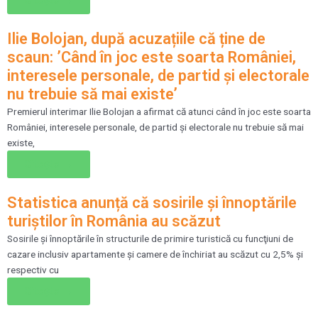
Citește →
Ilie Bolojan, după acuzațiile că ține de
scaun: ’Când în joc este soarta României,
interesele personale, de partid şi electorale
nu trebuie să mai existe’
Premierul interimar Ilie Bolojan a afirmat că atunci când în joc este soarta
României, interesele personale, de partid şi electorale nu trebuie să mai
existe,
Citește →
Statistica anunță că sosirile şi înnoptările
turiştilor în România au scăzut
Sosirile şi înnoptările în structurile de primire turistică cu funcţiuni de
cazare inclusiv apartamente şi camere de închiriat au scăzut cu 2,5% şi
respectiv cu
Citește →