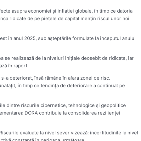
ecte asupra economiei şi inflaţiei globale, în timp ce datoria
 încă ridicate de pe pieţele de capital menţin riscul unor noi
st în anul 2025, sub aşteptările formulate la începutul anului
se realizează de la niveluri iniţiale deosebit de ridicate, iar
ază în raport.
s-a deteriorat, însă rămâne în afara zonei de risc.
unătăţit, în timp ce tendinţa de deteriorare a continuat pe
nile dintre riscurile cibernetice, tehnologice şi geopolitice
mplementarea DORA contribuie la consolidarea rezilienţei
iscurile evaluate la nivel sever vizează: incertitudinile la nivel
ctivă constantă în perioada următoare.