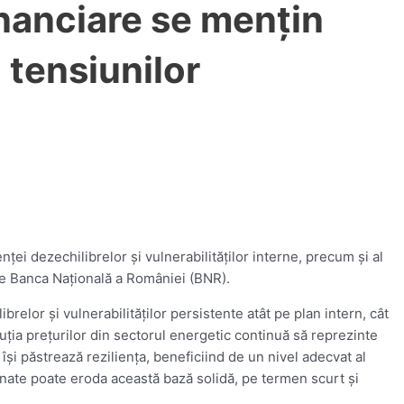
financiare se menţin
l tensiunilor
enţei dezechilibrelor şi vulnerabilităţilor interne, precum şi al
ni de Banca Naţională a României (BNR).
ibrelor şi vulnerabilităţilor persistente atât pe plan intern, cât
uţia preţurilor din sectorul energetic continuă să reprezinte
îşi păstrează rezilienţa, beneficiind de un nivel adecvat al
enţionate poate eroda această bază solidă, pe termen scurt şi