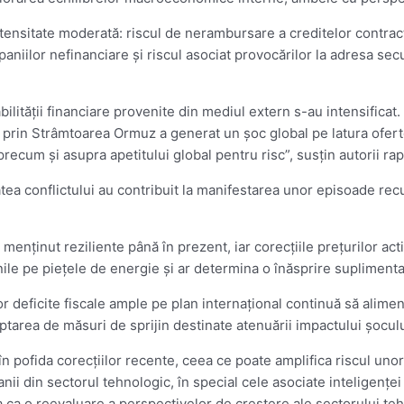
 intensitate moderată: riscul de nerambursare a creditelor contr
ilor nefinanciare şi riscul asociat provocărilor la adresa securi
tabilităţii financiare provenite din mediul extern s-au intensifica
 prin Strâmtoarea Ormuz a generat un şoc global pe latura ofertei
recum şi asupra apetitului global pentru risc”, susţin autorii rap
tea conflictului au contribuit la manifestarea unor episoade recur
menţinut reziliente până în prezent, iar corecţiile preţurilor act
unile pe pieţele de energie şi ar determina o înăsprire suplimenta
nor deficite fiscale ample pe plan internaţional continuă să alime
optarea de măsuri de sprijin destinate atenuării impactului şocul
 în pofida corecţiilor recente, ceea ce poate amplifica riscul unor
ii din sectorul tehnologic, în special cele asociate inteligenţei 
ea ca o reevaluare a perspectivelor de creştere ale sectorului teh