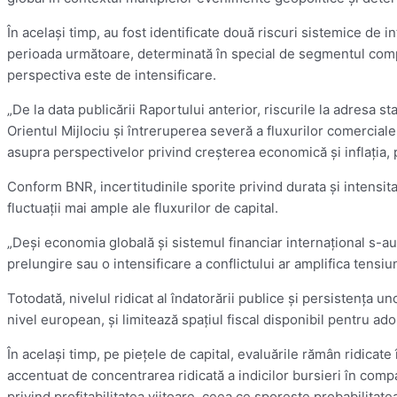
În acelaşi timp, au fost identificate două riscuri sistemice de
perioada următoare, determinată în special de segmentul compani
perspectiva este de intensificare.
„De la data publicării Raportului anterior, riscurile la adresa s
Orientul Mijlociu şi întreruperea severă a fluxurilor comerciale
asupra perspectivelor privind creşterea economică şi inflaţia, p
Conform BNR, incertitudinile sporite privind durata şi intensita
fluctuaţii mai ample ale fluxurilor de capital.
„Deşi economia globală şi sistemul financiar internaţional s-au 
prelungire sau o intensificare a conflictului ar amplifica tensi
Totodată, nivelul ridicat al îndatorării publice şi persistenţa u
nivel european, şi limitează spaţiul fiscal disponibil pentru ad
În acelaşi timp, pe pieţele de capital, evaluările rămân ridicate
accentuat de concentrarea ridicată a indicilor bursieri în compan
privind profitabilitatea viitoare, ceea ce sporeşte probabilitat