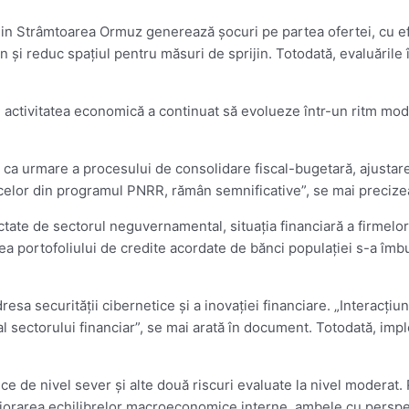
le din Strâmtoarea Ormuz generează şocuri pe partea ofertei, cu ef
ran şi reduc spaţiul pentru măsuri de sprijin. Totodată, evaluările
 activitatea economică a continuat să evolueze într-un ritm mode
 ca urmare a procesului de consolidare fiscal-bugetară, ajustarea 
a celor din programul PNRR, rămân semnificative”, se mai precize
tate de sectorul neguvernamental, situaţia financiară a firmelor 
atea portofoliului de credite acordate de bănci populaţiei s-a îmb
dresa securităţii cibernetice şi a inovaţiei financiare. „Interacţiu
 al sectorului financiar”, se mai arată în document. Totodată, i
ice de nivel sever şi alte două riscuri evaluate la nivel moderat. R
eriorarea echilibrelor macroeconomice interne, ambele cu perspe