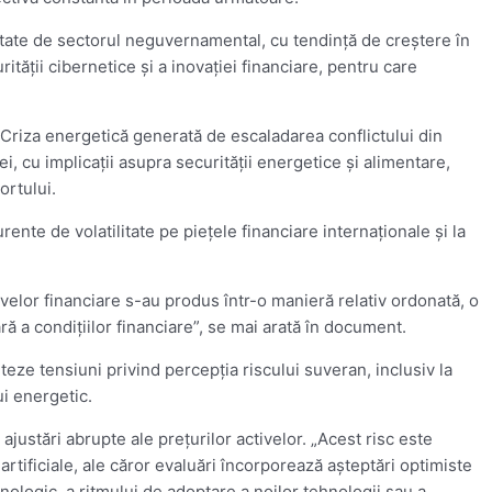
actate de sectorul neguvernamental, cu tendinţă de creştere în
tăţii cibernetice şi a inovaţiei financiare, pentru care
t. Criza energetică generată de escaladarea conflictului din
, cu implicaţii asupra securităţii energetice şi alimentare,
ortului.
ente de volatilitate pe pieţele financiare internaţionale şi la
ivelor financiare s-au produs într-o manieră relativ ordonată, o
ră a condiţiilor financiare”, se mai arată în document.
nteze tensiuni privind percepţia riscului suveran, inclusiv la
ui energetic.
 ajustări abrupte ale preţurilor activelor. „Acest risc este
artificiale, ale căror evaluări încorporează aşteptări optimiste
nologic, a ritmului de adoptare a noilor tehnologii sau a