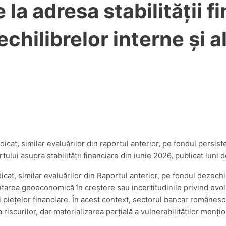
 la adresa stabilităţii 
chilibrelor interne şi a
idicat, similar evaluărilor din raportul anterior, pe fondul persist
portului asupra stabilităţii financiare din iunie 2026, publicat lu
dicat, similar evaluărilor din Raportul anterior, pe fondul dezechil
mentarea geoeconomică în creştere sau incertitudinile privind evol
ii pieţelor financiare. În acest context, sectorul bancar românesc 
re a riscurilor, dar materializarea parţială a vulnerabilităţilor m