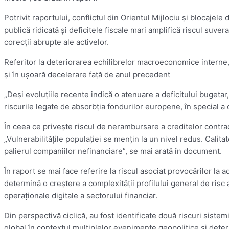
Potrivit raportului, conflictul din Orientul Mijlociu şi blocaje
publică ridicată şi deficitele fiscale mari amplifică riscul suve
corecţii abrupte ale activelor.
Referitor la deteriorarea echilibrelor macroeconomice interne,
şi în uşoară decelerare faţă de anul precedent
„Deşi evoluţiile recente indică o atenuare a deficitului bugetar,
riscurile legate de absorbţia fondurilor europene, în special 
În ceea ce priveşte riscul de nerambursare a creditelor contrac
„Vulnerabilităţile populaţiei se menţin la un nivel redus. Calit
palierul companiilor nefinanciare”, se mai arată în document.
În raport se mai face referire la riscul asociat provocărilor la a
determină o creştere a complexităţii profilului general de risc
operaţionale digitale a sectorului financiar.
Din perspectivă ciclică, au fost identificate două riscuri sistem
global în contextul multiplelor evenimente geopolitice şi det