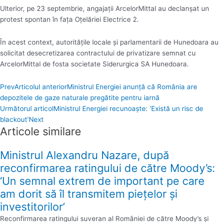
Ulterior, pe 23 septembrie, angajaţii ArcelorMittal au declanşat un
protest spontan în faţa Oţelăriei Electrice 2.
În acest context, autorităţile locale şi parlamentarii de Hunedoara au
solicitat desecretizarea contractului de privatizare semnat cu
ArcelorMittal de fosta societate Siderurgica SA Hunedoara.
Prev
Articolul anterior
Ministrul Energiei anunță că România are
depozitele de gaze naturale pregătite pentru iarnă
Următorul articol
Ministrul Energiei recunoaște: ‘Există un risc de
blackout’
Next
Articole similare
Ministrul Alexandru Nazare, după
reconfirmarea ratingului de către Moody’s:
‘Un semnal extrem de important pe care
am dorit să îl transmitem pieţelor şi
investitorilor’
Reconfirmarea ratingului suveran al României de către Moody’s şi