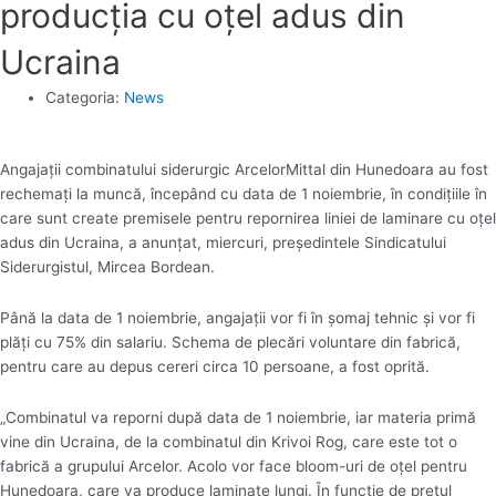
producţia cu oţel adus din
Ucraina
Categoria:
News
Angajaţii combinatului siderurgic ArcelorMittal din Hunedoara au fost
rechemaţi la muncă, începând cu data de 1 noiembrie, în condiţiile în
care sunt create premisele pentru repornirea liniei de laminare cu oţel
adus din Ucraina, a anunţat, miercuri, preşedintele Sindicatului
Siderurgistul, Mircea Bordean.
Până la data de 1 noiembrie, angajaţii vor fi în şomaj tehnic şi vor fi
plăţi cu 75% din salariu. Schema de plecări voluntare din fabrică,
pentru care au depus cereri circa 10 persoane, a fost oprită.
„Combinatul va reporni după data de 1 noiembrie, iar materia primă
vine din Ucraina, de la combinatul din Krivoi Rog, care este tot o
fabrică a grupului Arcelor. Acolo vor face bloom-uri de oţel pentru
Hunedoara, care va produce laminate lungi. În funcţie de preţul