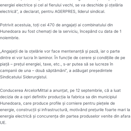
energiei electrice şi cel al fierului vechi, se va deschide şi oţelăria
electrică”, a declarat, pentru AGERPRES, liderul sindical.
Potrivit acestuia, toţi cei 470 de angajaţi ai combinatului din
Hunedoara au fost chemaţi de la serviciu, începând cu data de 1
noiembrie.
„Angajaţii de la oţelărie vor face mentenanţă şi pază, iar o parte
dintre ei vor lucra în laminor. În funcţie de cerere şi condiţiile de pe
piaţă – preţul energiei, taxe, etc., s-ar putea să se lucreze în
campanii de una – două săptămâni”, a adăugat preşedintele
Sindicatului Siderurgistul.
Conducerea ArcelorMittal a anunţat, pe 12 septembrie, că a luat
decizia de a opri definitiv producţia la fabrica sa din municipiul
Hunedoara, care produce profile şi corniere pentru pieţele de
energie, construcţii şi infrastructură, motivând preţurile foarte mari la
energia electrică şi concurenţa din partea produselor venite din afara
UE.