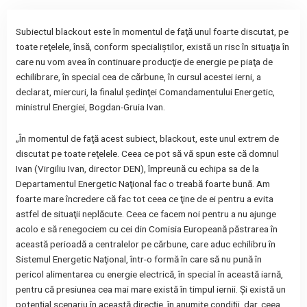
Subiectul blackout este în momentul de faţă unul foarte discutat, pe
toate reţelele, însă, conform specialiştilor, există un risc în situaţia în
care nu vom avea în continuare producţie de energie pe piaţa de
echilibrare, în special cea de cărbune, în cursul acestei ierni, a
declarat, miercuri, la finalul şedinţei Comandamentului Energetic,
ministrul Energiei, Bogdan-Gruia Ivan.
„În momentul de faţă acest subiect, blackout, este unul extrem de
discutat pe toate reţelele. Ceea ce pot să vă spun este că domnul
Ivan (Virgiliu Ivan, director DEN), împreună cu echipa sa de la
Departamentul Energetic Naţional fac o treabă foarte bună. Am
foarte mare încredere că fac tot ceea ce ţine de ei pentru a evita
astfel de situaţii neplăcute. Ceea ce facem noi pentru a nu ajunge
acolo e să renegociem cu cei din Comisia Europeană păstrarea în
această perioadă a centralelor pe cărbune, care aduc echilibru în
Sistemul Energetic Naţional, într-o formă în care să nu pună în
pericol alimentarea cu energie electrică, în special în această iarnă,
pentru că presiunea cea mai mare există în timpul iernii. Şi există un
potenţial scenariu în această direcţie, în anumite condiţii, dar, ceea