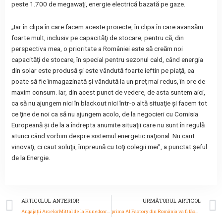
peste 1.700 de megawaţi, energie electrică bazată pe gaze.
„Iar în clipa în care facem aceste proiecte, în clipa în care avansăm
foarte mult, inclusiv pe capacităţi de stocare, pentru că, din
perspectiva mea, o prioritate a României este să creăm noi
capacităţi de stocare, în special pentru sezonul cald, când energia
din solar este produsă şi este vândută foarte ieftin pe piaţă, ea
poate să fie înmagazinată şi vândută la un preţ mai redus, în ore de
maxim consum. Iar, din acest punct de vedere, de asta suntem aici,
ca să nu ajungem nici în blackout nici într-o altă situaţie şi facem tot
ce ţine de noi ca să nu ajungem acolo, de la negocieri cu Comisia
Europeană şi de la a îndrepta anumite situaţii care nu sunt în regulă
atunci când vorbim despre sistemul energetic naţional. Nu caut
vinovaţi, ci caut soluţii, împreună cu toţi colegii mei”, a punctat şeful
de la Energie.
Prev
ARTICOLUL ANTERIOR
URMĂTORUL ARTICOL
Angajaţii ArcelorMittal de la Hunedoara au fost rechemaţi la muncă, de la 1 noiembrie: Combinatul reporneşte producţia cu oţel adus din Ucraina
prima AI Factory din România va fi făcută de Politehnica Bucureşti şi Institutul Naţional de Cercetare-Dezvoltare în Informatică