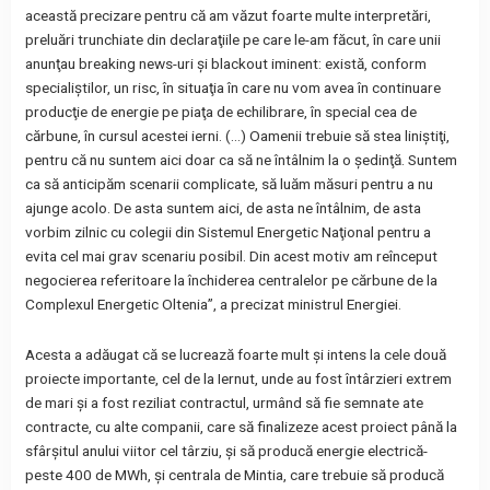
această precizare pentru că am văzut foarte multe interpretări,
preluări trunchiate din declaraţiile pe care le-am făcut, în care unii
anunţau breaking news-uri şi blackout iminent: există, conform
specialiştilor, un risc, în situaţia în care nu vom avea în continuare
producţie de energie pe piaţa de echilibrare, în special cea de
cărbune, în cursul acestei ierni. (…) Oamenii trebuie să stea liniştiţi,
pentru că nu suntem aici doar ca să ne întâlnim la o şedinţă. Suntem
ca să anticipăm scenarii complicate, să luăm măsuri pentru a nu
ajunge acolo. De asta suntem aici, de asta ne întâlnim, de asta
vorbim zilnic cu colegii din Sistemul Energetic Naţional pentru a
evita cel mai grav scenariu posibil. Din acest motiv am reînceput
negocierea referitoare la închiderea centralelor pe cărbune de la
Complexul Energetic Oltenia”, a precizat ministrul Energiei.
Acesta a adăugat că se lucrează foarte mult şi intens la cele două
proiecte importante, cel de la Iernut, unde au fost întârzieri extrem
de mari şi a fost reziliat contractul, urmând să fie semnate ate
contracte, cu alte companii, care să finalizeze acest proiect până la
sfârşitul anului viitor cel târziu, şi să producă energie electrică-
peste 400 de MWh, şi centrala de Mintia, care trebuie să producă