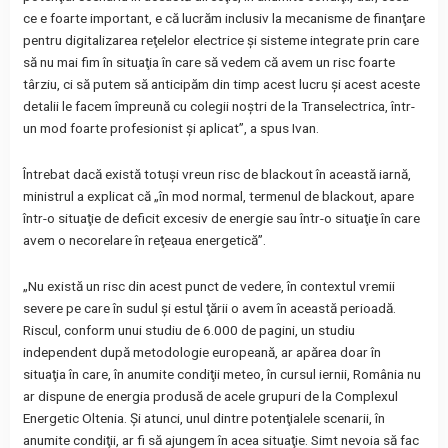
ce e foarte important, e că lucrăm inclusiv la mecanisme de finanţare
pentru digitalizarea reţelelor electrice şi sisteme integrate prin care
să nu mai fim în situaţia în care să vedem că avem un risc foarte
târziu, ci să putem să anticipăm din timp acest lucru şi acest aceste
detalii le facem împreună cu colegii noştri de la Transelectrica, într-
un mod foarte profesionist şi aplicat”, a spus Ivan.
Întrebat dacă există totuşi vreun risc de blackout în această iarnă,
ministrul a explicat că „în mod normal, termenul de blackout, apare
într-o situaţie de deficit excesiv de energie sau într-o situaţie în care
avem o necorelare în reţeaua energetică”.
„Nu există un risc din acest punct de vedere, în contextul vremii
severe pe care în sudul şi estul ţării o avem în această perioadă.
Riscul, conform unui studiu de 6.000 de pagini, un studiu
independent după metodologie europeană, ar apărea doar în
situaţia în care, în anumite condiţii meteo, în cursul iernii, România nu
ar dispune de energia produsă de acele grupuri de la Complexul
Energetic Oltenia. Şi atunci, unul dintre potenţialele scenarii, în
anumite condiţii, ar fi să ajungem în acea situaţie. Simt nevoia să fac