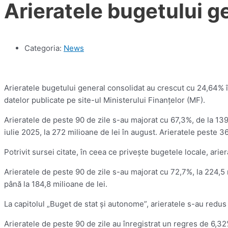
Arieratele bugetului g
Categoria:
News
Arieratele bugetului general consolidat au crescut cu 24,64% în
datelor publicate pe site-ul Ministerului Finanţelor (MF).
Arieratele de peste 90 de zile s-au majorat cu 67,3%, de la 139,
iulie 2025, la 272 milioane de lei în august. Arieratele peste 36
Potrivit sursei citate, în ceea ce priveşte bugetele locale, arie
Arieratele de peste 90 de zile s-au majorat cu 72,7%, la 224,5 m
până la 184,8 milioane de lei.
La capitolul „Buget de stat şi autonome”, arieratele s-au redus 
Arieratele de peste 90 de zile au înregistrat un regres de 6,32%