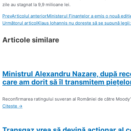
zile au stagnat la 9,9 milioane lei.
Prev
Articolul anterior
Ministerul Finanţelor a emis o nouă ediţi
Următorul articol
Klaus Iohannis nu dorește să se supună legii:
Articole similare
Ministrul Alexandru Nazare, după rec
care am dorit să îl transmitem pieţelor 
Reconfirmarea ratingului suveran al României de către Moody’s
Citește →
Transgaz vrea să devină acţionar al 