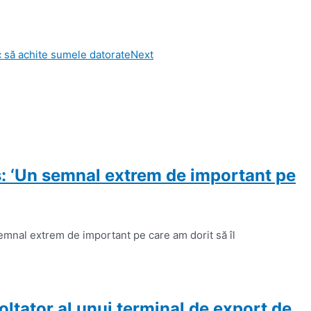
c să achite sumele datorate
Next
s: ‘Un semnal extrem de important pe
emnal extrem de important pe care am dorit să îl
tator al unui terminal de export de