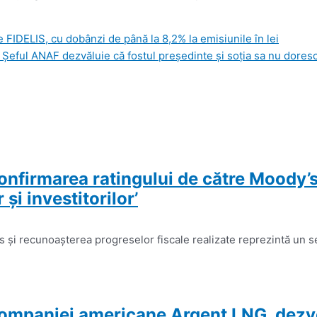
e FIDELIS, cu dobânzi de până la 8,2% la emisiunile în lei
 Șeful ANAF dezvăluie că fostul președinte și soția sa nu dores
onfirmarea ratingului de către Moody’
şi investitorilor’
 şi recunoaşterea progreselor fiscale realizate reprezintă un s
companiei americane Argent LNG, dezvol