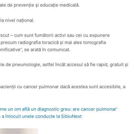
nale de prevenţie şi educaţie medicală.
la nivel naţional.
escut – cum sunt fumătorii activi sau cei cu expunere
e precum radiografia toracică şi mai ales tomografia
ificative”, se arată în comunicat.
de pneumologie, astfel încât accesul să fie rapid, gratuit şi
u pacienţii cu cancer pulmonar dacă acestea sunt accesibile, a
lume un om află un diagnostic greu: are cancer pulmonar’
 a înlocuit unele conducte la Sibiu
Next