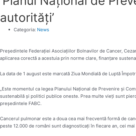
‘Planul Naţional de Pre
autorităţi’
Categoria:
News
Preşedintele Federaţiei Asociaţiilor Bolnavilor de Cancer, Cezar 
aplicarea corectă a acestuia prin norme clare, finanţare sustenab
La data de 1 august este marcată Ziua Mondială de Luptă Împot
„Este momentul ca legea Planului Naţional de Prevenire şi Comba
sustenabilă şi politici publice oneste. Prea multe vieţi sunt pie
preşedintele FABC.
Cancerul pulmonar este a doua cea mai frecventă formă de canc
peste 12.000 de români sunt diagnosticaţi în fiecare an, cei mai