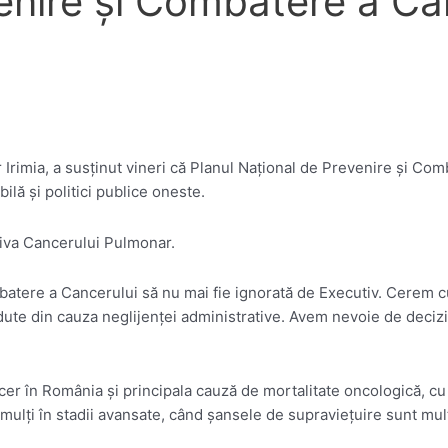
venire şi Combatere a Ca
Irimia, a susţinut vineri că Planul Naţional de Prevenire şi Comb
ilă şi politici publice oneste.
riva Cancerului Pulmonar.
tere a Cancerului să nu mai fie ignorată de Executiv. Cerem cu 
rdute din cauza neglijenţei administrative. Avem nevoie de decizii
er în România şi principala cauză de mortalitate oncologică, 
 mulţi în stadii avansate, când şansele de supravieţuire sunt mul