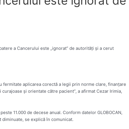
ncerului este ignorat de
atere a Cancerului este „ignorat” de autorităţi şi a cerut
fermitate aplicarea corectă a legii prin norme clare, finanţare
 curajoase şi orientate către pacient”, a afirmat Cezar Irimia,
cu peste 11.000 de decese anual. Conform datelor GLOBOCAN,
t diminuate, se explică în comunicat.