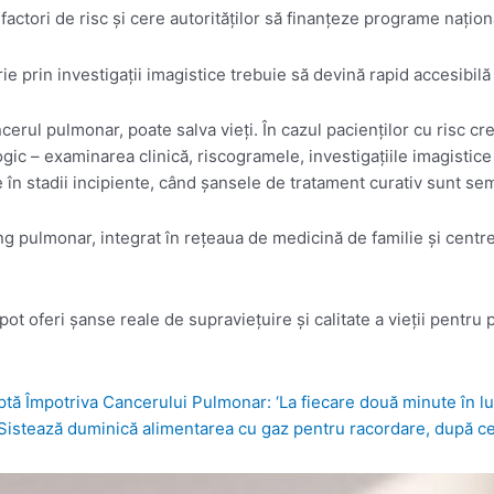
factori de risc şi cere autorităţilor să finanţeze programe naţio
ie prin investigaţii imagistice trebuie să devină rapid accesibilă 
rul pulmonar, poate salva vieţi. În cazul pacienţilor cu risc cr
ogic – examinarea clinică, riscogramele, investigaţiile imagistic
n stadii incipiente, când şansele de tratament curativ sunt semn
ulmonar, integrat în reţeaua de medicină de familie şi centrele 
 pot oferi şanse reale de supravieţuire şi calitate a vieţii pentr
uptă Împotriva Cancerului Pulmonar: ‘La fiecare două minute în 
: Sistează duminică alimentarea cu gaz pentru racordare, după ce