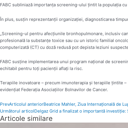
FABC subliniază importanţa screening-ului ţintit la populaţia cu 
În plus, susţin reprezentanţii organizaţiei, diagnosticarea timpur
„Screening-ul pentru afecţiunile bronhopulmonare, inclusiv cance
profesională la substanţe toxice sau cu un istoric familial oncol
computerizată (CT) cu doză redusă pot depista leziuni suspecte î
FABC susţine implementarea unui program naţional de screening p
echitabil pentru toţi pacienţii aflaţi la risc.
Terapiile inovatoare – precum imunoterapia şi terapiile ţintite –
evidenţiat Federaţia Asociaţiilor Bolnavilor de Cancer.
Prev
Articolul anterior
Beatrice Mahler, Ziua Internaţională de L
Următorul articol
Delgaz Grid a finalizat o importantă investiție
Articole similare