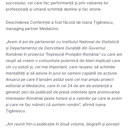
succesului, cei care fac performanță și prin valoarea lor
profesională și umană schimbă destine și fac istorie.
Deschiderea Conferinței a fost făcută de Ioana Țigănescu,
managing partner MediaUno.
„
Avem 4 ani de parteneriat cu Institutul Național de Statistică
și Departamentul de Dezvoltare Durabilă din Guvernul
Rom
â
niei în proiectul ”Împreună Protejăm România” cu care am
reușit să creem o comunitate puternică de lideri implicați care
vin cu soluții și, cel mai important, care reușesc să schimbe
mentalități și să adune în jurul lor oameni capabili de acțiune.
Anuarul pe care îl lansăm astăzi este cel mai amplu proiect
editorial al MediaUno, care în cei 24 de ani de existență a
generat zeci de publicații de presă orientate spre promovarea
intereselor României peste hotare și a valorilor pe care le avem
și care ne fac mândri că suntem români”,
afirmă Ioana
Țigănescu
.
„Am reunit într-o publicație în două volume, biografii și povești