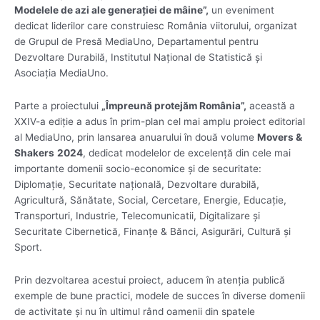
Modelele de azi ale generației de mâine”,
un eveniment
dedicat liderilor care construiesc România viitorului, organizat
de Grupul de Presă MediaUno, Departamentul pentru
Dezvoltare Durabilă, Institutul Național de Statistică și
Asociația MediaUno.
Parte a proiectului
„Împreună protejăm România”,
această a
XXIV-a ediție a adus în prim-plan cel mai amplu proiect editorial
al MediaUno, prin lansarea anuarului în două volume
Movers &
Shakers
2024
, dedicat modelelor de excelență din cele mai
importante domenii socio-economice și de securitate:
Diplomație, Securitate națională, Dezvoltare durabilă,
Agricultură, Sănătate, Social, Cercetare, Energie, Educație,
Transporturi, Industrie, Telecomunicatii, Digitalizare și
Securitate Cibernetică, Finanțe & Bănci, Asigurări, Cultură și
Sport.
Prin dezvoltarea acestui proiect, aducem în atenția publică
exemple de bune practici, modele de succes în diverse domenii
de activitate și nu în ultimul rând oamenii din spatele