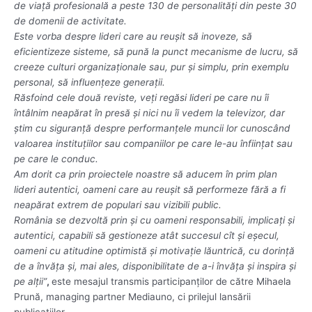
de viață profesională a peste 130 de personalități din peste 30
de domenii de activitate.
Este vorba despre lideri care au reușit să inoveze, să
eficientizeze sisteme, să pună la punct mecanisme de lucru, să
creeze culturi organizaționale sau, pur și simplu, prin exemplu
personal, să influențeze generații.
Răsfoind cele două reviste, veți regăsi lideri pe care nu îi
întâlnim neapărat în presă și nici nu îi vedem la televizor, dar
știm cu siguranță despre performanțele muncii lor cunoscând
valoarea instituțiilor sau companiilor pe care le-au înființat sau
pe care le conduc.
Am dorit ca prin proiectele noastre să aducem în prim plan
lideri autentici, oameni care au reușit să performeze fără a fi
neapărat extrem de populari sau vizibili public.
România se dezvoltă prin și cu oameni responsabili, implicați și
autentici, capabili să gestioneze atât succesul cît și eșecul,
oameni cu atitudine optimistă și motivație lăuntrică, cu dorință
de a învăța și, mai ales, disponibilitate de a-i învăța și inspira și
pe alții”
,
este mesajul transmis participanților de către Mihaela
Prună, managing partner Mediauno, ci prilejul lansării
publicațiilor.