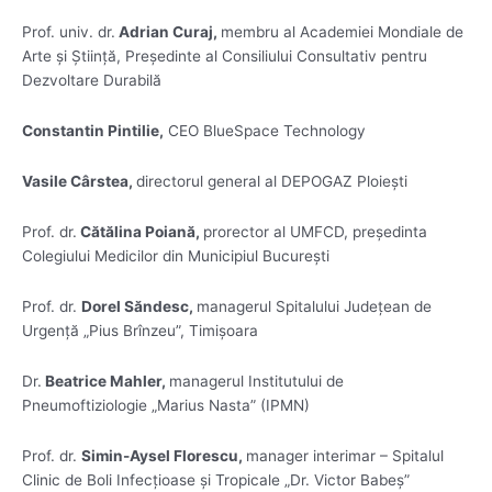
Prof. univ. dr.
Adrian Curaj,
membru al Academiei Mondiale de
Arte și Știință, Președinte al Consiliului Consultativ pentru
Dezvoltare Durabilă
Constantin Pintilie,
CEO BlueSpace Technology
Vasile Cârstea,
directorul general al DEPOGAZ Ploiești
Prof. dr.
Cătălina Poiană,
prorector al UMFCD, președinta
Colegiului Medicilor din Municipiul București
Prof. dr.
Dorel Săndesc,
managerul Spitalului Județean de
Urgență „Pius Brînzeu”, Timișoara
Dr.
Beatrice Mahler,
managerul Institutului de
Pneumoftiziologie „Marius Nasta” (IPMN)
Prof. dr.
Simin-Aysel Florescu,
manager interimar – Spitalul
Clinic de Boli Infecțioase și Tropicale „Dr. Victor Babeș”