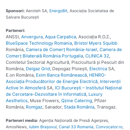
Sponsori:
Aeroteh SA,
EnergoBit
, Asociația Societatea de
Salvare București
Parteneri:
ANSSI,
Anvergura
,
Aqua Carpatica
, Asociația R.O.Z.,
BlueSpace Technology Romania
,
Bristol Myers Squibb
România,
Camera de Comerț România-Israel
,
Camera de
Comerț Bilaterală România Portugalia
,
CLINICA 32
,
Comitetul Sectorial Agricultură, Piscicultură și Pescuit din
România,
Delgaz Grid
, Depogaz Ploiești,
Electrica
SA,
E.on România,
Exim Banca Românească
,
HENRO-
Asociația Producătorilor de Energie Electrică
,
Intervenții
Active în Atmosferă
SA,
ICI București – Institutul Național
de Cercetare-Dezvoltare în Informatică
,
Luxury
Aesthetics
, Muse Flowers,
Qzine Catering
, Pfizer
România,
Romgaz
, Sanador,
Stada România
, Transgaz.
Parteneri media:
Agenția Națională de Presă Agerpres,
AmosNews,
Iubim Brașovul
,
Canal 33 Romania
,
Convocator.ro
,