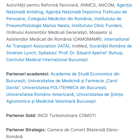
Autorității pentru Reformă Feroviară, ANMCS, ANCOM,
Agenția
Națională Antidrog
,
Agenția Națională Împotriva Traficului de
Persoane
,
Colegiului Medicilor din România
,
Institutului de
Pneumoftiziologie Marius Nasta
,
Institutului Clinic Fundeni
,
Ordinului Asistenților Medicali Generaliști, Moașelor și
Asistenților Medicali din România (OAMGMAMR),
International
Air Transport Association (IATA)
, InoMed,
Societății Române de
Sindrom Lynch
,
Spitalului “Prof. Dr. Eduard Apetrei” Buhuși
,
Centrului Medical Internațional București
.
Parteneri academici:
Academia de Studii Economice din
București
,
Universitatea de Medicină și Farmacie „Carol
Davila”
,
Universitatea POLITEHNICA din București
,
Universitatea Româno-Americană
,
Universitatea de Științe
Agronomice și Medicină Veterinară București
.
Partener Gold:
INCD Turbomotoare COMOTI
Partener Strategic:
Camera de Comerț Bilaterală Eleno-
Română