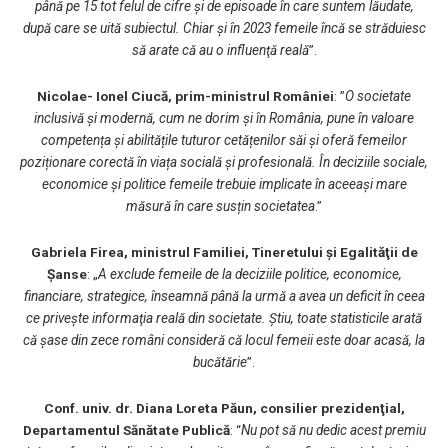
până pe 15 tot felul de cifre şi de episoade în care suntem lăudate,
după care se uită subiectul. Chiar şi în 2023 femeile încă se străduiesc
să arate că au o influenţă reală
”.
Nicolae- Ionel Ciucă, prim-ministrul României
: ”
O societate
inclusivă și modernă, cum ne dorim și în România, pune în valoare
competența și abilitățile tuturor cetățenilor săi și oferă femeilor
poziționare corectă în viața socială și profesională. În deciziile sociale,
economice și politice femeile trebuie implicate în aceeași mare
măsură în care susțin societatea
.”
Gabriela Firea, ministrul Familiei, Tineretului şi Egalităţii de
Şanse
: „
A exclude femeile de la deciziile politice, economice,
financiare, strategice, înseamnă până la urmă a avea un deficit în ceea
ce priveşte informaţia reală din societate. Ştiu, toate statisticile arată
că şase din zece români consideră că locul femeii este doar acasă, la
bucătărie
”.
Conf. univ. dr. Diana Loreta Păun, consilier prezidenţial,
Departamentul Sănătate Publică
: “
Nu pot să nu dedic acest premiu