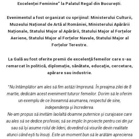
Excelenței Feminine” la Palatul Regal din București.
Evenimentul a fost organizat cu sprijinul: Ministerului Culturii,
Muzeului Național de Artă al României, Ministerului Apărării
Naționale, Statului Major al Apărării, Statului Major al Forțelor
Aeriene, Statului Major al Forțelor Navale, Statului Major al
Forțelor Terestre.
La Gală au fost oferite premii de excelenţă femeilor care s-au
remarcat în politică, diplomație, sănătate, educaţie, cercetare,
apărare sau industrie.
”
Nu întâmplător am ales să fim astăzi împreună. În preajma zilei de 8
martie, dedicăm acest eveniment tuturor femeilor. Dorim să le oferim
un exemplu de ce înseamnă asumarea, respectul de sine,
independența și încrederea.
Ne-am propus să invităm laolaltă doamne puternice şi curajoase care
au ales să se dedice profesiei, să se implic în proiecte pentru cei din jur
sau să își asume rolul de lideri, dovedind că visurile devin realitate
atunci când ești tu însuți. Este un moment bun să le arătăm aprecierea