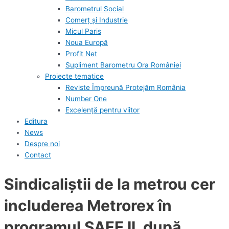
Barometrul Social
Comerț și Industrie
Micul Paris
Noua Europă
Profit Net
Supliment Barometru Ora României
Proiecte tematice
Reviste Împreună Protejăm România
Number One
Excelență pentru viitor
Editura
News
Despre noi
Contact
Sindicaliștii de la metrou cer
includerea Metrorex în
programul SAFE II, după