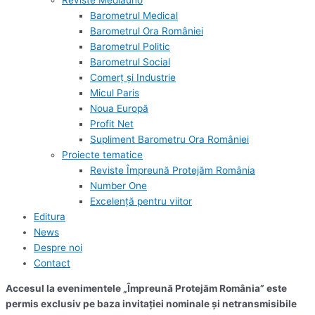
Reviste Mediauno
Barometrul Medical
Barometrul Ora României
Barometrul Politic
Barometrul Social
Comerț și Industrie
Micul Paris
Noua Europă
Profit Net
Supliment Barometru Ora României
Proiecte tematice
Reviste Împreună Protejăm România
Number One
Excelență pentru viitor
Editura
News
Despre noi
Contact
Accesul la evenimentele „Împreună Protejăm România” este
permis exclusiv pe baza invitației nominale și netransmisibile