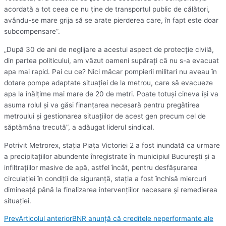
acordată a tot ceea ce nu ţine de transportul public de călători,
avându-se mare grija să se arate pierderea care, în fapt este doar
subcompensare”.
„După 30 de ani de neglijare a acestui aspect de protecţie civilă,
din partea politicului, am văzut oameni supăraţi că nu s-a evacuat
apa mai rapid. Pai cu ce? Nici măcar pompierii militari nu aveau în
dotare pompe adaptate situaţiei de la metrou, care să evacueze
apa la înălţime mai mare de 20 de metri. Poate totuşi cineva îşi va
asuma rolul şi va găsi finanţarea necesară pentru pregătirea
metroului şi gestionarea situaţiilor de acest gen precum cel de
săptămâna trecută”, a adăugat liderul sindical.
Potrivit Metrorex, staţia Piaţa Victoriei 2 a fost inundată ca urmare
a precipitaţiilor abundente înregistrate în municipiul Bucureşti şi a
infiltraţiilor masive de apă, astfel încât, pentru desfăşurarea
circulaţiei în condiţii de siguranţă, staţia a fost închisă miercuri
dimineaţă până la finalizarea intervenţiilor necesare şi remedierea
situaţiei.
Prev
Articolul anterior
BNR anunță că creditele neperformante ale