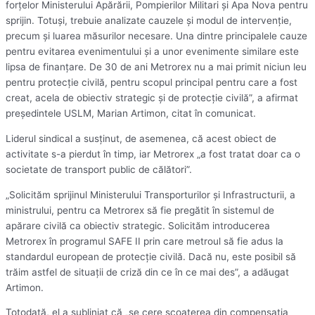
forţelor Ministerului Apărării, Pompierilor Militari şi Apa Nova pentru
sprijin. Totuşi, trebuie analizate cauzele şi modul de intervenţie,
precum şi luarea măsurilor necesare. Una dintre principalele cauze
pentru evitarea evenimentului şi a unor evenimente similare este
lipsa de finanţare. De 30 de ani Metrorex nu a mai primit niciun leu
pentru protecţie civilă, pentru scopul principal pentru care a fost
creat, acela de obiectiv strategic şi de protecţie civilă”, a afirmat
preşedintele USLM, Marian Artimon, citat în comunicat.
Liderul sindical a susţinut, de asemenea, că acest obiect de
activitate s-a pierdut în timp, iar Metrorex „a fost tratat doar ca o
societate de transport public de călători”.
„Solicităm sprijinul Ministerului Transporturilor şi Infrastructurii, a
ministrului, pentru ca Metrorex să fie pregătit în sistemul de
apărare civilă ca obiectiv strategic. Solicităm introducerea
Metrorex în programul SAFE II prin care metroul să fie adus la
standardul european de protecţie civilă. Dacă nu, este posibil să
trăim astfel de situaţii de criză din ce în ce mai des”, a adăugat
Artimon.
Totodată, el a subliniat că „se cere scoaterea din compensaţia