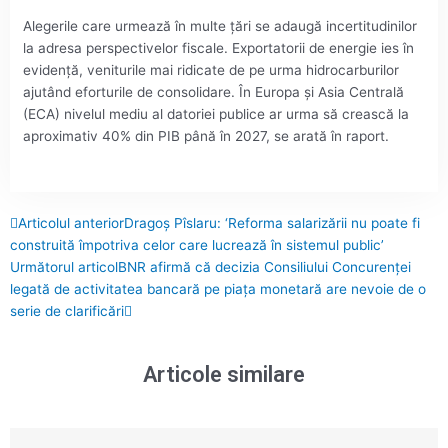
Alegerile care urmează în multe ţări se adaugă incertitudinilor
la adresa perspectivelor fiscale. Exportatorii de energie ies în
evidenţă, veniturile mai ridicate de pe urma hidrocarburilor
ajutând eforturile de consolidare. În Europa şi Asia Centrală
(ECA) nivelul mediu al datoriei publice ar urma să crească la
aproximativ 40% din PIB până în 2027, se arată în raport.
Prev
Next
Articolul anterior
Dragoş Pîslaru: ‘Reforma salarizării nu poate fi
construită împotriva celor care lucrează în sistemul public’
Următorul articol
BNR afirmă că decizia Consiliului Concurenţei
legată de activitatea bancară pe piaţa monetară are nevoie de o
serie de clarificări
Articole similare