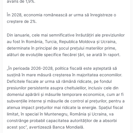
avans de 1,9%.
În 2028, economia românească ar urma să înregistreze o
creştere de 2%.
Din ianuarie, cele mai semnificative înrăutăţiri ale previziunilor
au fost în România, Turcia, Republica Moldova şi Ucraina,
determinate în principal de şocul preţului materiilor prime,
alături de evoluţiile specifice fiecărei ţări, se arată în raport.
„În perioada 2026-2028, politica fiscală este aşteptată să
susţină în mare măsură creşterea în majoritatea economiilor.
Deficitele fiscale ar urma să rămână ridicate, pe fondul
presiunilor persistente asupra cheltuielilor, inclusiv cele din
domeniul apărării şi măsurile temporare economice, cum ar fi
subvenţiile interne şi măsurile de control al preţurilor, pentru a
atenua impact preţurilor mai ridicate la energie. Spaţiul fiscal
limitat, în special în Muntenegru, România şi Ucraina, va
constrânge probabil capacitatea autorităţilor de a absorbi
acest şoc”, avertizează Banca Mondială.