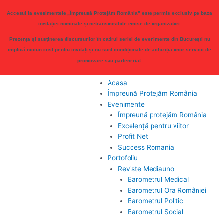
Accesul la evenimentele „Împreună Protejăm România” este permis exclusiv pe baza
invitației nominale și netransmisibile emise de organizatori.
Prezența și susținerea discursurilor în cadrul seriei de evenimente din București nu
implică niciun cost pentru invitați și nu sunt condiționate de achiziția unor servicii de
promovare sau parteneriat.
Meniu
Acasa
Împreună Protejăm România
Evenimente
Împreună protejăm România
Excelență pentru viitor
Profit Net
Success Romania
Portofoliu
Reviste Mediauno
Barometrul Medical
Barometrul Ora României
Barometrul Politic
Barometrul Social