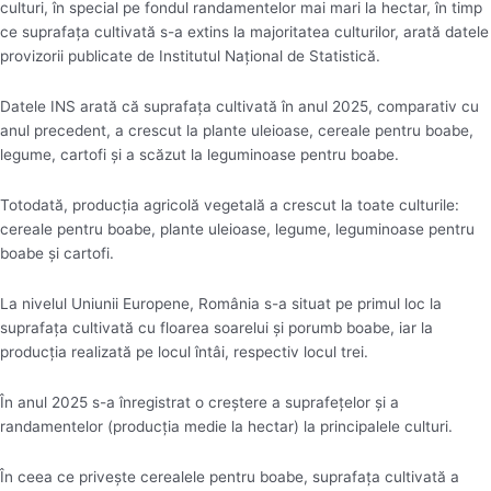
culturi, în special pe fondul randamentelor mai mari la hectar, în timp
ce suprafaţa cultivată s-a extins la majoritatea culturilor, arată datele
provizorii publicate de Institutul Naţional de Statistică.
Datele INS arată că suprafaţa cultivată în anul 2025, comparativ cu
anul precedent, a crescut la plante uleioase, cereale pentru boabe,
legume, cartofi şi a scăzut la leguminoase pentru boabe.
Totodată, producţia agricolă vegetală a crescut la toate culturile:
cereale pentru boabe, plante uleioase, legume, leguminoase pentru
boabe şi cartofi.
La nivelul Uniunii Europene, România s-a situat pe primul loc la
suprafaţa cultivată cu floarea soarelui şi porumb boabe, iar la
producţia realizată pe locul întâi, respectiv locul trei.
În anul 2025 s-a înregistrat o creştere a suprafeţelor şi a
randamentelor (producţia medie la hectar) la principalele culturi.
În ceea ce priveşte cerealele pentru boabe, suprafaţa cultivată a