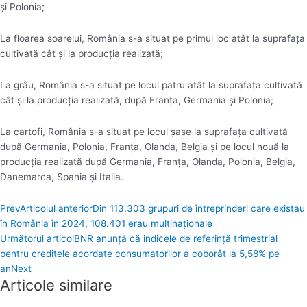
şi Polonia;
La floarea soarelui, România s-a situat pe primul loc atât la suprafaţa
cultivată cât şi la producţia realizată;
La grâu, România s-a situat pe locul patru atât la suprafaţa cultivată
cât şi la producţia realizată, după Franţa, Germania şi Polonia;
La cartofi, România s-a situat pe locul şase la suprafaţa cultivată
după Germania, Polonia, Franţa, Olanda, Belgia şi pe locul nouă la
producţia realizată după Germania, Franţa, Olanda, Polonia, Belgia,
Danemarca, Spania şi Italia.
Prev
Articolul anterior
Din 113.303 grupuri de întreprinderi care existau
în România în 2024, 108.401 erau multinaţionale
Următorul articol
BNR anunță că indicele de referinţă trimestrial
pentru creditele acordate consumatorilor a coborât la 5,58% pe
an
Next
Articole similare