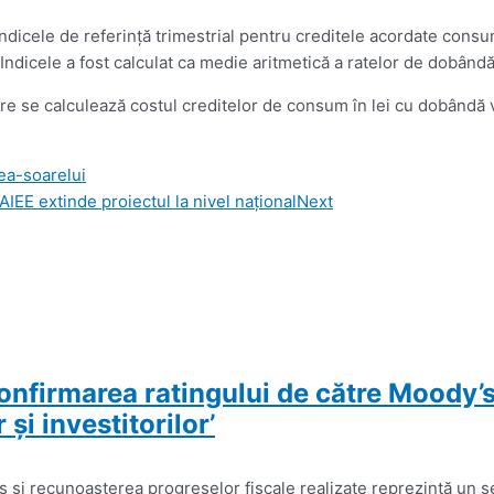
dicele de referinţă trimestrial pentru creditele acordate consuma
ndicele a fost calculat ca medie aritmetică a ratelor de dobândă 
care se calculează costul creditelor de consum în lei cu dobândă v
rea-soarelui
 AIEE extinde proiectul la nivel național
Next
onfirmarea ratingului de către Moody’
şi investitorilor’
 şi recunoaşterea progreselor fiscale realizate reprezintă un s