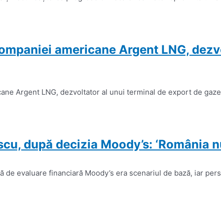
companiei americane Argent LNG, dezvol
ne Argent LNG, dezvoltator al unui terminal de export de gaze n
, după decizia Moody’s: ‘România nu a
lă de evaluare financiară Moody’s era scenariul de bază, iar per