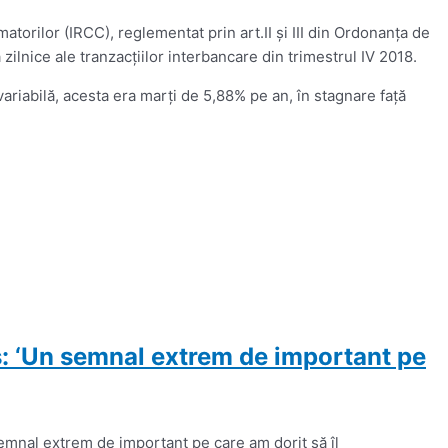
torilor (IRCC), reglementat prin art.II şi III din Ordonanţa de
zilnice ale tranzacţiilor interbancare din trimestrul IV 2018.
ariabilă, acesta era marţi de 5,88% pe an, în stagnare faţă
s: ‘Un semnal extrem de important pe
emnal extrem de important pe care am dorit să îl