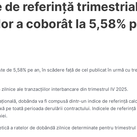
de referinţă trimestria
or a coborât la 5,58% p
te de 5,58% pe an, în scădere faţă de cel publicat în urmă cu tr
zilnice ale tranzacţiilor interbancare din trimestrul IV 2025.
onală, dobânda va fi compusă dintr-un indice de referinţă calcul
ă pe toată perioada derulării contractului. Indicele de referinţă
iei.
etică a ratelor de dobândă zilnice determinate pentru trimestrul a