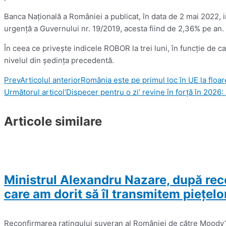
Banca Naţională a României a publicat, în data de 2 mai 2022, in
urgenţă a Guvernului nr. 19/2019, acesta fiind de 2,36% pe an. I
În ceea ce priveşte indicele ROBOR la trei luni, în funcţie de 
nivelul din şedinţa precedentă.
Prev
Articolul anterior
România este pe primul loc în UE la floa
Următorul articol
‘Dispecer pentru o zi’ revine în forță în 2026:
Articole similare
Ministrul Alexandru Nazare, după rec
care am dorit să îl transmitem pieţelor 
Reconfirmarea ratingului suveran al României de către Moody’s