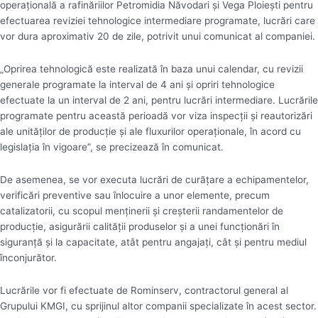
operaţională a rafinăriilor Petromidia Năvodari şi Vega Ploieşti pentru
efectuarea reviziei tehnologice intermediare programate, lucrări care
vor dura aproximativ 20 de zile, potrivit unui comunicat al companiei.
„Oprirea tehnologică este realizată în baza unui calendar, cu revizii
generale programate la interval de 4 ani şi opriri tehnologice
efectuate la un interval de 2 ani, pentru lucrări intermediare. Lucrările
programate pentru această perioadă vor viza inspecţii şi reautorizări
ale unităţilor de producţie şi ale fluxurilor operaţionale, în acord cu
legislaţia în vigoare”, se precizează în comunicat.
De asemenea, se vor executa lucrări de curăţare a echipamentelor,
verificări preventive sau înlocuire a unor elemente, precum
catalizatorii, cu scopul menţinerii şi creşterii randamentelor de
producţie, asigurării calităţii produselor şi a unei funcţionări în
siguranţă şi la capacitate, atât pentru angajaţi, cât şi pentru mediul
înconjurător.
Lucrările vor fi efectuate de Rominserv, contractorul general al
Grupului KMGI, cu sprijinul altor companii specializate în acest sector.