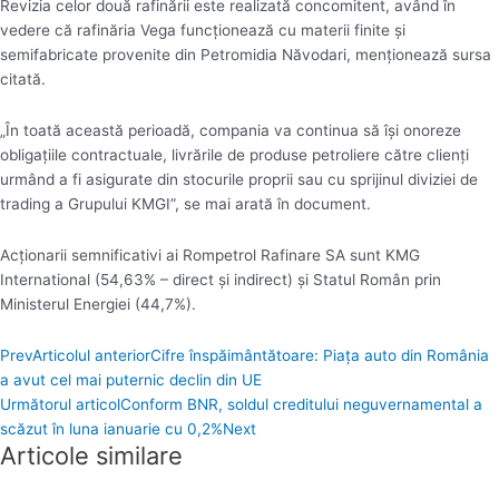
Revizia celor două rafinării este realizată concomitent, având în
vedere că rafinăria Vega funcţionează cu materii finite şi
semifabricate provenite din Petromidia Năvodari, menţionează sursa
citată.
„În toată această perioadă, compania va continua să îşi onoreze
obligaţiile contractuale, livrările de produse petroliere către clienţi
urmând a fi asigurate din stocurile proprii sau cu sprijinul diviziei de
trading a Grupului KMGI”, se mai arată în document.
Acţionarii semnificativi ai Rompetrol Rafinare SA sunt KMG
International (54,63% – direct şi indirect) şi Statul Român prin
Ministerul Energiei (44,7%).
Prev
Articolul anterior
Cifre înspăimântătoare: Piaţa auto din România
a avut cel mai puternic declin din UE
Următorul articol
Conform BNR, soldul creditului neguvernamental a
scăzut în luna ianuarie cu 0,2%
Next
Articole similare