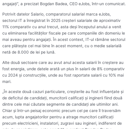
angajaţi”, a precizat Bogdan Badea, CEO eJobs, într-un comunicat.
Potrivit datelor Salario, comparatorul salarial marca eJobs,
sectorul IT a înregistrat în 2025 creşteri salariale de aproximativ
11% comparativ cu anul trecut, asta deşi începutul anului a venit
cu eliminarea facilităţilor fiscale pe care companiile din domeniu le
mai aveau pentru angajaţi. În acest context, IT-ul rămâne sectorul
care plăteşte cel mai bine în acest moment, cu o medie salarială
netă de 8.000 de lei pe lună.
Alte două sectoare care au avut anul acesta salarii în creştere au
fost energia, unde datele arată un plus în salarii de 8% comparativ
cu 2024 şi construcţiile, unde au fost raportate salarii cu 10% mai
mari.
„În aceste două cazuri particulare, creşterile au fost influenţate şi
de deficitul de candidaţi, muncitorii calificaţi şi inginerii fiind două
dintre cele mai căutate segmente de candidaţi ale ultimilor ani.
Chiar şi într-un peisaj economic precum cel pe care îl traversăm
acum, lupta angajatorilor pentru a atrage muncitori calificaţi
precum electricieni, instalatori, zugravi sau ingineri, indiferent de