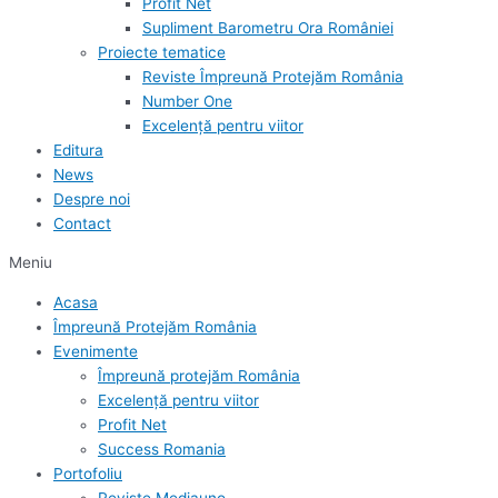
Profit Net
Supliment Barometru Ora României
Proiecte tematice
Reviste Împreună Protejăm România
Number One
Excelență pentru viitor
Editura
News
Despre noi
Contact
Meniu
Acasa
Împreună Protejăm România
Evenimente
Împreună protejăm România
Excelență pentru viitor
Profit Net
Success Romania
Portofoliu