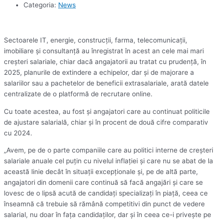
Categoria:
News
Sectoarele IT, energie, construcţii, farma, telecomunicaţii,
imobiliare şi consultanţă au înregistrat în acest an cele mai mari
creşteri salariale, chiar dacă angajatorii au tratat cu prudenţă, în
2025, planurile de extindere a echipelor, dar şi de majorare a
salariilor sau a pachetelor de beneficii extrasalariale, arată datele
centralizate de o platformă de recrutare online.
Cu toate acestea, au fost şi angajatori care au continuat politicile
de ajustare salarială, chiar şi în procent de două cifre comparativ
cu 2024.
„Avem, pe de o parte companiile care au politici interne de creşteri
salariale anuale cel puţin cu nivelul inflaţiei şi care nu se abat de la
această linie decât în situaţii excepţionale şi, pe de altă parte,
angajatori din domenii care continuă să facă angajări şi care se
lovesc de o lipsă acută de candidaţi specializaţi în piaţă, ceea ce
înseamnă că trebuie să rămână competitivi din punct de vedere
salarial, nu doar în faţa candidaţilor, dar şi în ceea ce-i priveşte pe