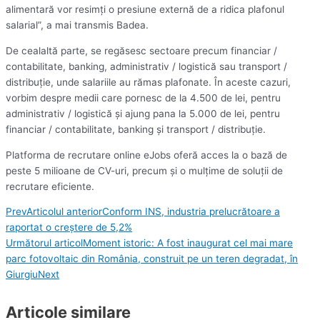
alimentară vor resimţi o presiune externă de a ridica plafonul
salarial”, a mai transmis Badea.
De cealaltă parte, se regăsesc sectoare precum financiar /
contabilitate, banking, administrativ / logistică sau transport /
distribuţie, unde salariile au rămas plafonate. În aceste cazuri,
vorbim despre medii care pornesc de la 4.500 de lei, pentru
administrativ / logistică şi ajung pana la 5.000 de lei, pentru
financiar / contabilitate, banking şi transport / distribuţie.
Platforma de recrutare online eJobs oferă acces la o bază de
peste 5 milioane de CV-uri, precum şi o mulţime de soluţii de
recrutare eficiente.
Prev
Articolul anterior
Conform INS, industria prelucrătoare a
raportat o creştere de 5,2%
Următorul articol
Moment istoric: A fost inaugurat cel mai mare
parc fotovoltaic din România, construit pe un teren degradat, în
Giurgiu
Next
Articole similare