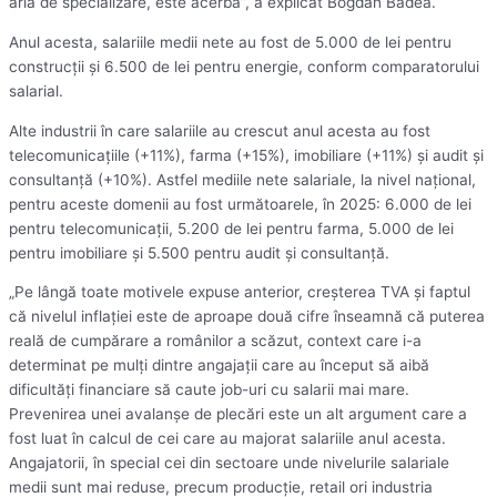
aria de specializare, este acerbă”, a explicat Bogdan Badea.
Anul acesta, salariile medii nete au fost de 5.000 de lei pentru
construcţii şi 6.500 de lei pentru energie, conform comparatorului
salarial.
Alte industrii în care salariile au crescut anul acesta au fost
telecomunicaţiile (+11%), farma (+15%), imobiliare (+11%) şi audit şi
consultanţă (+10%). Astfel mediile nete salariale, la nivel naţional,
pentru aceste domenii au fost următoarele, în 2025: 6.000 de lei
pentru telecomunicaţii, 5.200 de lei pentru farma, 5.000 de lei
pentru imobiliare şi 5.500 pentru audit şi consultanţă.
„Pe lângă toate motivele expuse anterior, creşterea TVA şi faptul
că nivelul inflaţiei este de aproape două cifre înseamnă că puterea
reală de cumpărare a românilor a scăzut, context care i-a
determinat pe mulţi dintre angajaţii care au început să aibă
dificultăţi financiare să caute job-uri cu salarii mai mare.
Prevenirea unei avalanşe de plecări este un alt argument care a
fost luat în calcul de cei care au majorat salariile anul acesta.
Angajatorii, în special cei din sectoare unde nivelurile salariale
medii sunt mai reduse, precum producţie, retail ori industria