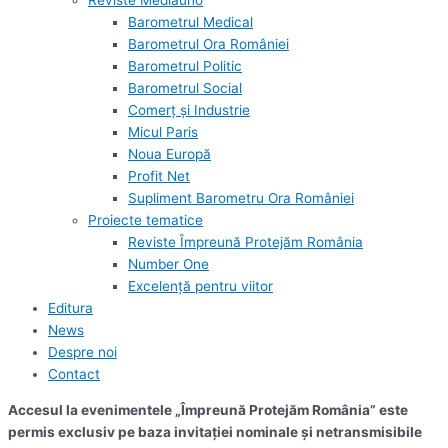
Reviste Mediauno
Barometrul Medical
Barometrul Ora României
Barometrul Politic
Barometrul Social
Comerț și Industrie
Micul Paris
Noua Europă
Profit Net
Supliment Barometru Ora României
Proiecte tematice
Reviste Împreună Protejăm România
Number One
Excelență pentru viitor
Editura
News
Despre noi
Contact
Accesul la evenimentele „Împreună Protejăm România” este
permis exclusiv pe baza invitației nominale și netransmisibile