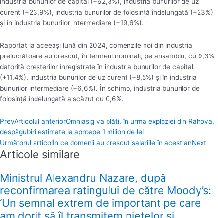
industria bunurilor de capital (+62,3%), industria bunurilor de uz
curent (+23,9%), industria bunurilor de folosinţă îndelungată (+23%)
şi în industria bunurilor intermediare (+19,6%).
Raportat la aceeaşi lună din 2024, comenzile noi din industria
prelucrătoare au crescut, în termeni nominali, pe ansamblu, cu 9,3%
datorită creşterilor înregistrate în industria bunurilor de capital
(+11,4%), industria bunurilor de uz curent (+8,5%) şi în industria
bunurilor intermediare (+6,6%). În schimb, industria bunurilor de
folosinţă îndelungată a scăzut cu 0,6%.
Prev
Articolul anterior
Omniasig va plăti, în urma exploziei din Rahova,
despăgubiri estimate la aproape 1 milion de lei
Următorul articol
În ce domenii au crescut salariile în acest an
Next
Articole similare
Ministrul Alexandru Nazare, după
reconfirmarea ratingului de către Moody’s:
‘Un semnal extrem de important pe care
am dorit să îl transmitem pieţelor şi