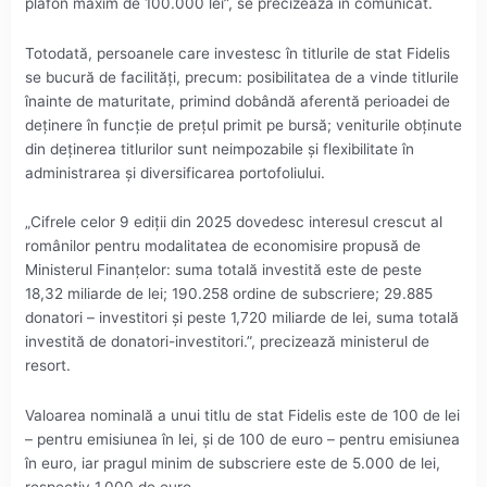
plafon maxim de 100.000 lei”, se precizează în comunicat.
Totodată, persoanele care investesc în titlurile de stat Fidelis
se bucură de facilităţi, precum: posibilitatea de a vinde titlurile
înainte de maturitate, primind dobândă aferentă perioadei de
deţinere în funcţie de preţul primit pe bursă; veniturile obţinute
din deţinerea titlurilor sunt neimpozabile şi flexibilitate în
administrarea şi diversificarea portofoliului.
„Cifrele celor 9 ediţii din 2025 dovedesc interesul crescut al
românilor pentru modalitatea de economisire propusă de
Ministerul Finanţelor: suma totală investită este de peste
18,32 miliarde de lei; 190.258 ordine de subscriere; 29.885
donatori – investitori şi peste 1,720 miliarde de lei, suma totală
investită de donatori-investitori.”, precizează ministerul de
resort.
Valoarea nominală a unui titlu de stat Fidelis este de 100 de lei
– pentru emisiunea în lei, şi de 100 de euro – pentru emisiunea
în euro, iar pragul minim de subscriere este de 5.000 de lei,