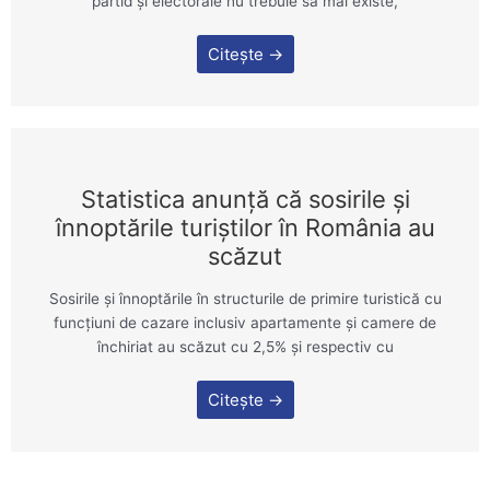
partid şi electorale nu trebuie să mai existe,
Citește →
Statistica anunță că sosirile şi
înnoptările turiştilor în România au
scăzut
Sosirile şi înnoptările în structurile de primire turistică cu
funcţiuni de cazare inclusiv apartamente şi camere de
închiriat au scăzut cu 2,5% şi respectiv cu
Citește →