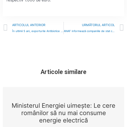
respectiv 1.000 de euro.
Prev
ARTICOLUL ANTERIOR
URMĂTORUL ARTICOL
În ultimii 5 ani, exporturile Antibiotice Iaşi au crescut cu 66%, până la 253 de milioane de lei
ANAF informează companiile de stat cu datorii că trebuie să le plătească
Articole similare
Ministerul Energiei uimește: Le cere
românilor să nu mai consume
energie electrică