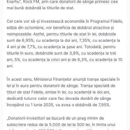
Exarhu”, Rock FM, prin care donatorii de sânge primesc cea
mai bună dobândă la titlurile de stat.
Cei care vor să-şi investească economiile în Programul Fidelis,
ediţia din octombrie, vor beneficia de dobânzi atractive şi
neimpozabile. Astfel, pentru titlurile de stat în lei, dobânzile
sunt de 6,95%, cu scadenţa la doi ani, 7,35%, cu scadenţa la
4 ani şi de 7,7%, cu scadenţa la şase ani. Totodată, pentru
titlurile în euro, dobânzile sunt de 3,9%, cu scadenţa la trei
ani, 5%, cu scadenţa la cinci ani şi de 6,3%, cu scadenţa la 10
ani.
În acest sens, Ministerul Finanţelor anunţă tranşe speciale în
lei şi în euro pentru donatorii de sânge. Tranşa specială de
titluri de stat Fidelis, emise în lei, cu scadenţă la doi ani,
dedicată tuturor celor care fac dovada donării de sânge
începând cu 1 iunie 2025, va avea o dobândă de 7,95%.
„Donatorii-investitori se bucură de un prag minim de
subscriere redus de la 5.000 de lei la 500 lei, în limita unui