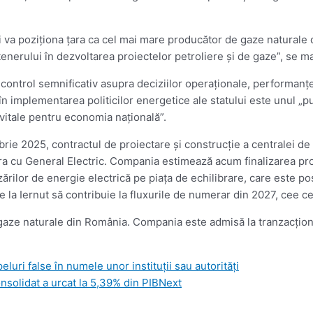
 va poziţiona ţara ca cel mai mare producător de gaze naturale
nerului în dezvoltarea proiectelor petroliere şi de gaze”, se ma
trol semnificativ asupra deciziilor operaţionale, performanţelor 
n implementarea politicilor energetice ale statului este unul „pu
 vitale pentru economia naţională”.
brie 2025, contractul de proiectare şi construcţie a centralei de
bora cu General Electric. Compania estimează acum finalizarea proie
rilor de energie electrică pe piaţa de echilibrare, care este p
la Iernut să contribuie la fluxurile de numerar din 2027, cee ce 
gaze naturale din România. Compania este admisă la tranzacţiona
uri false în numele unor instituţii sau autorităţi
nsolidat a urcat la 5,39% din PIB
Next