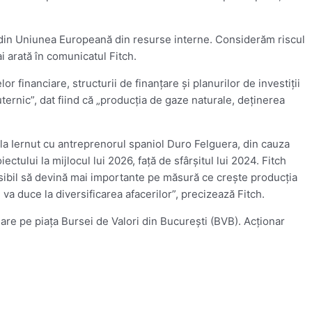
 din Uniunea Europeană din resurse interne. Considerăm riscul
i arată în comunicatul Fitch.
financiare, structurii de finanţare şi planurilor de investiţii
ternic”, dat fiind că „producţia de gaze naturale, deţinerea
 la Iernut cu antreprenorul spaniol Duro Felguera, din cauza
ctului la mijlocul lui 2026, faţă de sfârşitul lui 2024. Fitch
osibil să devină mai importante pe măsură ce creşte producţia
va duce la diversificarea afacerilor”, precizează Fitch.
re pe piaţa Bursei de Valori din Bucureşti (BVB). Acţionar