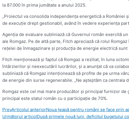
la 87.000 în prima jumătate a anului 2025.
„Proiectul va consolida independenţa energetică a României şi
de execuţie drept gestionabil, având în vedere experienţa parte
Agenţia de evaluare subliniază că Guvernul român exercită un con
ale Romgaz. Pe de altă parte, Fitch apreciază că rolul Romgaz î
reţelei de înmagazinare şi producţia de energie electrică sunt
Fitch menţionează şi faptul că Romgaz a reziliat, în luna octom
întârzierilor şi neexecutării lucrărilor, şi a anunţat că va cola
subliniază că Romgaz intenţionează să profite de pe urma vânză
de energie din surse regenerabile. „Ne aşteptăm ca centrala de 
Romgaz este cel mai mare producător şi principal furnizor de 
principal este statul român cu o participaţie de 70%.
Prev
Articolul anterior
Noua țeapă pentru români se face prin apel
Următorul articol
După primele nouă luni, deficitul bugetului co