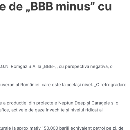
te de „BBB minus” cu
.G.N. Romgaz S.A. la „BBB-„, cu perspectivă negativă, o
uveran al României, care este la acelaşi nivel. „O retrogradare
re a producţiei din proiectele Neptun Deep şi Caragele şi o
ce, activele de gaze învechite şi nivelul ridicat al
ale la aproximativ 150.000 barili echivalent petrol pe zi, de