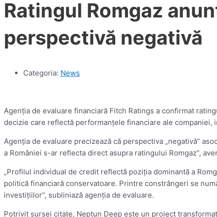
Ratingul Romgaz anunț
perspectivă negativă
Categoria:
News
Agenţia de evaluare financiară Fitch Ratings a confirmat ratin
decizie care reflectă performanţele financiare ale companiei, 
Agenţia de evaluare precizează că perspectiva „negativă” asoci
a României s-ar reflecta direct asupra ratingului Romgaz”, aver
„Profilul individual de credit reflectă poziţia dominantă a Rom
politică financiară conservatoare. Printre constrângeri se număr
investiţiilor”, subliniază agenţia de evaluare.
Potrivit sursei citate, Neptun Deep este un proiect transforma