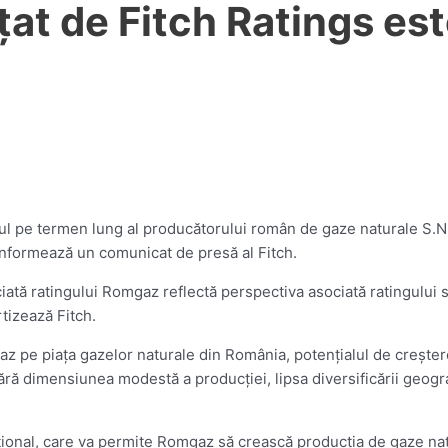
at de Fitch Ratings es
gul pe termen lung al producătorului român de gaze naturale S.N
informează un comunicat de presă al Fitch.
ată ratingului Romgaz reflectă perspectiva asociată ratingului s
tizează Fitch.
gaz pe piaţa gazelor naturale din România, potenţialul de creşte
ă dimensiunea modestă a producţiei, lipsa diversificării geografi
ţional, care va permite Romgaz să crească producţia de gaze natur