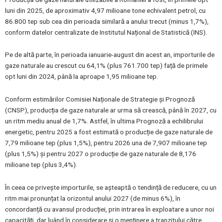
luni din 2025, de aproximativ 4,97 milioane tone echivalent petrol, cu
86.800 tep sub cea din perioada similară a anului trecut (minus 1,7%),
conform datelor centralizate de Institutul Național de Statistică (INS).
Pe de altă parte, în perioada ianuarie-august din acest an, importurile de
gaze naturale au crescut cu 64,1% (plus 761.700 tep) față de primele
opt luni din 2024, până la aproape 1,95 milioane tep.
Conform estimărilor Comisiei Naționale de Strategie și Prognoză
(CNSP), producția de gaze naturale ar urma să crească, până în 2027, cu
un ritm mediu anual de 1,7%. Astfel, în ultima Prognoză a echilibrului
energetic, pentru 2025 a fost estimată o producție de gaze naturale de
7,79 milioane tep (plus 1,5%), pentru 2026 una de 7,907 milioane tep
(plus 1,5%) și pentru 2027 o producție de gaze naturale de 8,176
milioane tep (plus 3,4%).
În ceea ce privește importurile, se așteaptă o tendință de reducere, cu un
ritm mai pronunțat la orizontul anului 2027 (de minus 6%), în
concordanță cu avansul producției, prin intrarea în exploatare a unor noi
capacități, dar luând în considerare și o menținere a tranzitului către