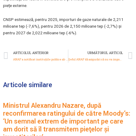
piețe externe.
CNSP estimează, pentru 2025, importuri de gaze naturale de 2,211
milioane tep (-7,6%), pentru 2026 de 2,150 milioane tep (-2,7%) și
pentru 2027 de 2,022 milioane tep (-6%).
Prev
ARTICOLUL ANTERIOR
URMĂTORUL ARTICOL
ANAF a notificat instituţiile publice să-şi plătească datoriile: Rrestanţele au ajuns la 583 milioane lei
Șeful ANAF dă asigurări că nu va impozita gemul făcut în casă: ‘ANAF nu are în vedere impozitarea autoconsumului populaţiei’
Articole similare
Ministrul Alexandru Nazare, după
reconfirmarea ratingului de către Moody’s:
‘Un semnal extrem de important pe care
am dorit să îl transmitem pieţelor şi