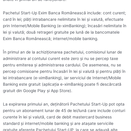
Pachetul Start-Up Exim Banca Românească include: cont curent;
card în lei; plăţi intrabancare nelimitate în lei şi valută, efectuate
prin Internet/Mobile Banking (e-ximBanking); încasări nelimitate în
lei şi valută; două retrageri gratuite pe lună de la bancomatele
Exim Banca Românească; internet/mobile banking.
În primul an de la achiziţionarea pachetului, comisionul lunar de
administrare al contului curent este zero şi nu se percep taxe
pentru emiterea şi administrarea cardului. De asemenea, nu se
percep comisioane pentru încasări în lei şi valută şi pentru plăţi în
lei intrabancare (e-ximBanking), iar serviciul de Internet/Mobile
Banking este gratuit (aplicaţia e-ximBankig poate fi descărcată
gratuit din Google Play şi App Store).
La expirarea primului an, deţinătorii Pachetului Start-Up pot opta
pentru un abonament lunar de 45 de lei/lună care include conturi
curente în lei şi valută, card de debit mastercard business
standard şi internet/mobile banking şi are ataşate serviciile
gratuite aferente Pachetului Start-UP, la care se adaugă alte