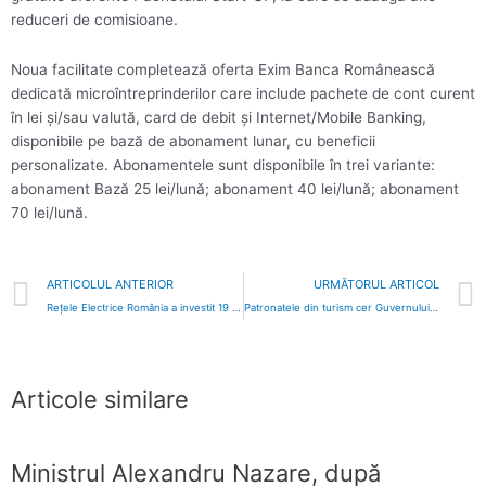
reduceri de comisioane.
Noua facilitate completează oferta Exim Banca Românească
dedicată microîntreprinderilor care include pachete de cont curent
în lei şi/sau valută, card de debit şi Internet/Mobile Banking,
disponibile pe bază de abonament lunar, cu beneficii
personalizate. Abonamentele sunt disponibile în trei variante:
abonament Bază 25 lei/lună; abonament 40 lei/lună; abonament
70 lei/lună.
Prev
ARTICOLUL ANTERIOR
URMĂTORUL ARTICOL
Reţele Electrice România a investit 19 milioane de lei în modernizarea unei staţii de distribuţie din Deva
Patronatele din turism cer Guvernului să renunţe la majorarea TVA: ‘Va însemna ultimul cui în coşciugul industriei’
Articole similare
Ministrul Alexandru Nazare, după