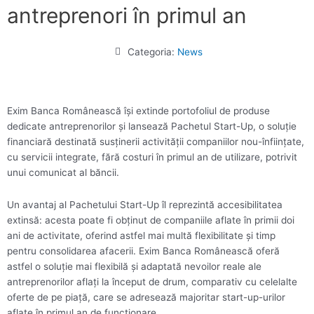
antreprenori în primul an
Categoria:
News
Exim Banca Românească îşi extinde portofoliul de produse
dedicate antreprenorilor şi lansează Pachetul Start-Up, o soluţie
financiară destinată susţinerii activităţii companiilor nou-înfiinţate,
cu servicii integrate, fără costuri în primul an de utilizare, potrivit
unui comunicat al băncii.
Un avantaj al Pachetului Start-Up îl reprezintă accesibilitatea
extinsă: acesta poate fi obţinut de companiile aflate în primii doi
ani de activitate, oferind astfel mai multă flexibilitate şi timp
pentru consolidarea afacerii. Exim Banca Românească oferă
astfel o soluţie mai flexibilă şi adaptată nevoilor reale ale
antreprenorilor aflaţi la început de drum, comparativ cu celelalte
oferte de pe piaţă, care se adresează majoritar start-up-urilor
aflate în primul an de funcţionare.