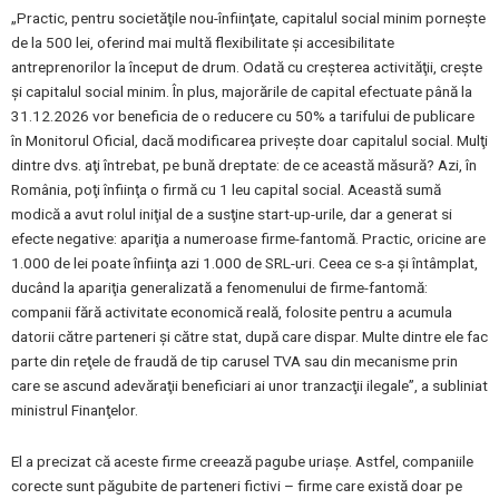
„Practic, pentru societăţile nou-înfiinţate, capitalul social minim porneşte
de la 500 lei, oferind mai multă flexibilitate şi accesibilitate
antreprenorilor la început de drum. Odată cu creşterea activităţii, creşte
şi capitalul social minim. În plus, majorările de capital efectuate până la
31.12.2026 vor beneficia de o reducere cu 50% a tarifului de publicare
în Monitorul Oficial, dacă modificarea priveşte doar capitalul social. Mulţi
dintre dvs. aţi întrebat, pe bună dreptate: de ce această măsură? Azi, în
România, poţi înfiinţa o firmă cu 1 leu capital social. Această sumă
modică a avut rolul iniţial de a susţine start-up-urile, dar a generat si
efecte negative: apariţia a numeroase firme-fantomă. Practic, oricine are
1.000 de lei poate înfiinţa azi 1.000 de SRL-uri. Ceea ce s-a şi întâmplat,
ducând la apariţia generalizată a fenomenului de firme-fantomă:
companii fără activitate economică reală, folosite pentru a acumula
datorii către parteneri şi către stat, după care dispar. Multe dintre ele fac
parte din reţele de fraudă de tip carusel TVA sau din mecanisme prin
care se ascund adevăraţii beneficiari ai unor tranzacţii ilegale”, a subliniat
ministrul Finanţelor.
El a precizat că aceste firme creează pagube uriaşe. Astfel, companiile
corecte sunt păgubite de parteneri fictivi – firme care există doar pe