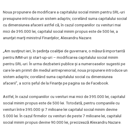
Noua propunere de modificare a capitalului social minim pentru SRL-uri
presupune introduce un sistem adaptiv, corelând suma capitalului social
cu dimensiunea afacerii astfel că, în cazul companiilor cu venituri mai
mici de 395.000 lei, capitalul social minim propus este de 500 lei, a
anunţat marţi ministrul Finanţelor, Alexandru Nazare.
„Am susţinut ieri, în şedinţa coaliţiei de guvernare, o măsură importantă
pentru IMM-uri şi start-up-uri – modificarea capitalului social minim
pentru SRL-uri. În urma dezbaterii publice şi a numeroaselor sugestii pe
care le-am primit din mediul antreprenorial, noua propunere introduce un
sistem adaptiv, corelând suma capitalului social cu dimensiunea
afacerii”, a scris şeful de la Finanţe pe pagina sa de Facebook.
Astfel, în cazul companiilor cu venituri mai mici de 395.000 lei, capitalul
social minim propus este de 500 lei. Totodată, pentru companiile cu
venituri între 395.000 şi 7 milioane lei capitalul social minim devine
5.000 lei. În cazul firmelor cu venituri de peste 7 milioane lei, capitalul
social minim propus devine 90.000 lei, precizează Alexandru Nazare.