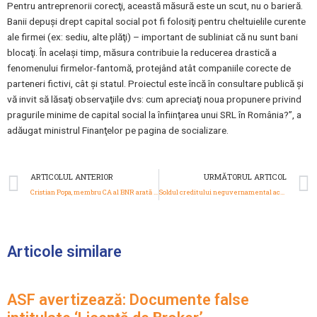
Pentru antreprenorii corecţi, această măsură este un scut, nu o barieră.
Banii depuşi drept capital social pot fi folosiţi pentru cheltuielile curente
ale firmei (ex: sediu, alte plăţi) – important de subliniat că nu sunt bani
blocaţi. În acelaşi timp, măsura contribuie la reducerea drastică a
fenomenului firmelor-fantomă, protejând atât companiile corecte de
parteneri fictivi, cât şi statul. Proiectul este încă în consultare publică şi
vă invit să lăsaţi observaţiile dvs: cum apreciaţi noua propunere privind
pragurile minime de capital social la înfiinţarea unui SRL în România?”, a
adăugat ministrul Finanţelor pe pagina de socializare.
Prev
ARTICOLUL ANTERIOR
URMĂTORUL ARTICOL
Cristian Popa, membru CA al BNR arată o problemă uriașă: ‘România are un deficit de forţă de muncă persistent şi mai sever decât media UE’
Soldul creditului neguvernamental acordat de instituţiile de credit a crescut în luna iulie 2025 cu 0,5%
Articole similare
ASF avertizează: Documente false