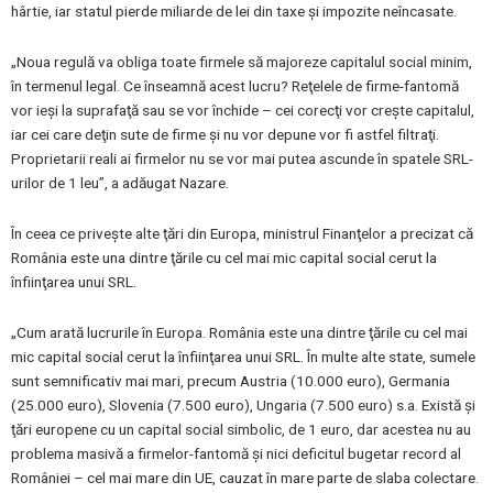
hârtie, iar statul pierde miliarde de lei din taxe şi impozite neîncasate.
„Noua regulă va obliga toate firmele să majoreze capitalul social minim,
în termenul legal. Ce înseamnă acest lucru? Reţelele de firme-fantomă
vor ieşi la suprafaţă sau se vor închide – cei corecţi vor creşte capitalul,
iar cei care deţin sute de firme şi nu vor depune vor fi astfel filtraţi.
Proprietarii reali ai firmelor nu se vor mai putea ascunde în spatele SRL-
urilor de 1 leu”, a adăugat Nazare.
În ceea ce priveşte alte ţări din Europa, ministrul Finanţelor a precizat că
România este una dintre ţările cu cel mai mic capital social cerut la
înfiinţarea unui SRL.
„Cum arată lucrurile în Europa. România este una dintre ţările cu cel mai
mic capital social cerut la înfiinţarea unui SRL. În multe alte state, sumele
sunt semnificativ mai mari, precum Austria (10.000 euro), Germania
(25.000 euro), Slovenia (7.500 euro), Ungaria (7.500 euro) s.a. Există şi
ţări europene cu un capital social simbolic, de 1 euro, dar acestea nu au
problema masivă a firmelor-fantomă şi nici deficitul bugetar record al
României – cel mai mare din UE, cauzat în mare parte de slaba colectare.