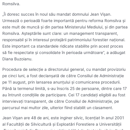
Romsilva.
„Îi doresc succes în noul său mandat domnului Jean Vişan.
Urmează o perioadă foarte importantă pentru reforma Romsilva şi
este mult de muncă şi din partea Ministerului Mediului, şi din partea
Romsilva. Aşteptările sunt clare: un management transparent,
responsabil şi în interesul protejării patrimoniului forestier naţional.
Este important ca standardele ridicate stabilite prin acest proces
să fie respectate şi consolidate în perioada următoare”, a adăugat
Diana Buzoianu.
Procedura de selecţie a directorului general, cu mandat provizoriu
pe cinci luni, a fost declanşată de către Consiliul de Administraţie
pe 11 august, prin lansarea anunţului şi comunicarea procedurii.
Până la termenul limită, s-au înscris 25 de persoane, dintre care 17
au întrunit condiţiile de participare. Cei 17 candidaţi eligibili au fost
intervievaţi transparent, de către Consiliul de Administraţie, pe
parcursul mai multor zile, ulterior fiind stabilit un clasament.
Jean Vişan are 48 de ani, este inginer silvic, licenţiat în anul 2001
al Facultăţii de Silvicultură şi Exploatări Forestiere a Universităţii