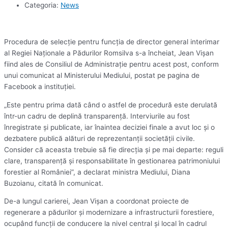
Categoria:
News
Procedura de selecţie pentru funcţia de director general interimar
al Regiei Naţionale a Pădurilor Romsilva s-a încheiat, Jean Vişan
fiind ales de Consiliul de Administraţie pentru acest post, conform
unui comunicat al Ministerului Mediului, postat pe pagina de
Facebook a instituţiei.
„Este pentru prima dată când o astfel de procedură este derulată
într-un cadru de deplină transparenţă. Interviurile au fost
înregistrate şi publicate, iar înaintea deciziei finale a avut loc şi o
dezbatere publică alături de reprezentanţii societăţii civile.
Consider că aceasta trebuie să fie direcţia şi pe mai departe: reguli
clare, transparenţă şi responsabilitate în gestionarea patrimoniului
forestier al României”, a declarat ministra Mediului, Diana
Buzoianu, citată în comunicat.
De-a lungul carierei, Jean Vişan a coordonat proiecte de
regenerare a pădurilor şi modernizare a infrastructurii forestiere,
ocupând funcţii de conducere la nivel central şi local în cadrul