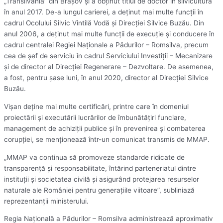
„Transilvania” din Braşov şi a obţinut titlul de doctor în silvicultură
în anul 2017. De-a lungul carierei, a deţinut mai multe funcţii în
cadrul Ocolului Silvic Vintilă Vodă şi Direcţiei Silvice Buzău. Din
anul 2006, a deţinut mai multe funcţii de execuţie şi conducere în
cadrul centralei Regiei Naţionale a Pădurilor – Romsilva, precum
cea de şef de serviciu în cadrul Serviciului Investiţii – Mecanizare
şi de director al Direcţiei Regenerare – Dezvoltare. De asemenea,
a fost, pentru şase luni, în anul 2020, director al Direcţiei Silvice
Buzău.
Vişan deţine mai multe certificări, printre care în domeniul
proiectării şi executării lucrărilor de îmbunătăţiri funciare,
management de achiziţii publice şi în prevenirea şi combaterea
corupţiei, se menţionează într-un comunicat transmis de MMAP.
„MMAP va continua să promoveze standarde ridicate de
transparenţă şi responsabilitate, întărind parteneriatul dintre
instituţii şi societatea civilă şi asigurând protejarea resurselor
naturale ale României pentru generaţiile viitoare”, subliniază
reprezentanţii ministerului.
Regia Naţională a Pădurilor – Romsilva administrează aproximativ