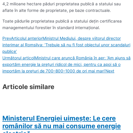
4,2 milioane hectare păduri proprietatea publică a statului sau
aflate în alte forme de proprietate, pe baze contractuale.
Toate pădurile proprietatea publică a statului deţin certificarea
managementului forestier în standard internaţional.
Prev
Articolul anterior
Ministrul Mediului, despre viitorul director
interimar al Romsilva: ‘Trebuie să nu fi fost obiectul unor scandaluri
publice’
Următorul articol
Ministrul care aruncă România în aer: ‘Am ajuns să
exportăm energie la preţuri ridicol de mici, pentru ca apoi să o
importăm la preţuri de 700–800–1000 de ori mai mari’
Next
Articole similare
Ministerul Energiei uimește: Le cere
românilor să nu mai consume energie