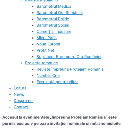
Reviste Mediauno
Barometrul Medical
Barometrul Ora României
Barometrul Politic
Barometrul Social
Comerț și Industrie
Micul Paris
Noua Europă
Profit Net
Supliment Barometru Ora României
Proiecte tematice
Reviste Împreună Protejăm România
Number One
Excelență pentru viitor
Editura
News
Despre noi
Contact
Accesul la evenimentele „Împreună Protejăm România” este
permis exclusiv pe baza invitației nominale și netransmisibile