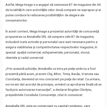
Astfel, Mega Image s-a angajat să cesioneze 87 de magazine din 44
de localităţi în care activităţile celor două companii se suprapun şi ar
putea conduce la reducerea posibilităţilor de alegere ale
consumatorilor.
În acest context, Mega Image a prezentat autorităţii de concurenţă
propunerea ca Annabella SRL să cumpere cele 87 de magazine,
incluzând toate activele şi personalul care sunt necesare pentru a
asigura viabilitatea şi competitivitatea respectivelor magazine, în
special: spaţiul comercial, echipamentele, personalul, stocul,
clientela şi vadul comercial.
„Prin această achiziţie, Annabella va intra pe pieţe unde nu a fost
prezentă până acum, precum Cluj, Bihor, Timiş, Bacău, Vrancea sau
Constanţa, devenind un nou concurent pe piaţa de retail. Ca urmare,
noi ne-am dat acordul de principiu, urmând ca aprobarea finală să se
facă prin autorizarea tranzacţiei”, a declarat Bogdan Chiriţoiu,
preşedintele Consiliului Concurenţei, citat în comunicat.
Annabella SRL este un comerciant cu capital românesc, care