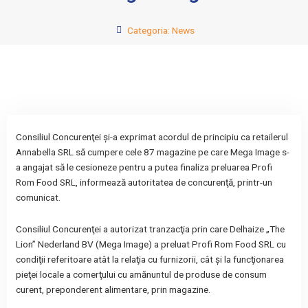
Categoria:
News
Consiliul Concurenţei şi-a exprimat acordul de principiu ca retailerul
Annabella SRL să cumpere cele 87 magazine pe care Mega Image s-
a angajat să le cesioneze pentru a putea finaliza preluarea Profi
Rom Food SRL, informează autoritatea de concurenţă, printr-un
comunicat.
Consiliul Concurenţei a autorizat tranzacţia prin care Delhaize „The
Lion” Nederland BV (Mega Image) a preluat Profi Rom Food SRL cu
condiţii referitoare atât la relaţia cu furnizorii, cât şi la funcţionarea
pieţei locale a comerţului cu amănuntul de produse de consum
curent, preponderent alimentare, prin magazine.