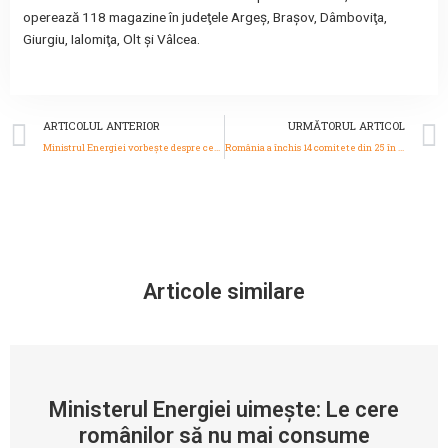
operează 118 magazine în judeţele Argeş, Braşov, Dâmboviţa,
Giurgiu, Ialomiţa, Olt şi Vâlcea.
Prev
ARTICOLUL ANTERIOR
URMĂTORUL ARTICOL
Ministrul Energiei vorbește despre ceea ce se întâmplă, de fapt, cu lucrările de întreţinere la lacul Vidraru, o premieră istorică în existența barajului
România a închis 14 comitete din 25 în procesul său de aderare la OCDE: Pensiile private figurează pe lista obligațiilor
Articole similare
Ministerul Energiei uimește: Le cere
românilor să nu mai consume