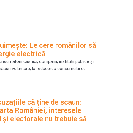
 uimește: Le cere românilor să
rgie electrică
onsumatorii casnici, companii, instituţii publice şi
măsuri voluntare, la reducerea consumului de
cuzațiile că ține de scaun:
oarta României, interesele
 şi electorale nu trebuie să