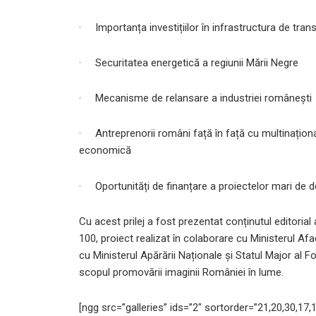
· Importanța investițiilor în infrastructura de tran
· Securitatea energetică a regiunii Mării Negre
· Mecanisme de relansare a industriei românești
· Antreprenorii români față în față cu multinaționa
economică
· Oportunități de finanțare a proiectelor mari de d
Cu acest prilej a fost prezentat conținutul editorial
100, proiect realizat în colaborare cu Ministerul Afac
cu Ministerul Apărării Naționale și Statul Major al Fo
scopul promovării imaginii României în lume.
[ngg src=”galleries” ids=”2″ sortorder=”21,20,30,17,