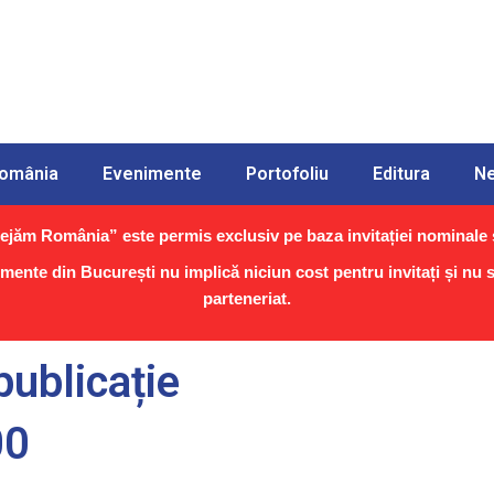
România
Evenimente
Portofoliu
Editura
N
jăm România” este permis exclusiv pe baza invitației nominale ș
imente din București nu implică niciun cost pentru invitați și nu
parteneriat.
publicație
00