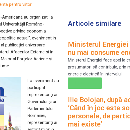
enta pentru viitor
-Americană au organizat, la
Articole similare
ui Universității Româno-
pective privind economia
opolitic actual”, eveniment in
Ministerul Energiei
 al publicației aniversare
nu mai consume ene
terul Afacerilor Externe si în
 Major al Forțelor Aeriene și
Ministerul Energiei face apel la c
 lume.
prosumatori să contribuie, prin 
energie electrică în intervalul
La eveniment au
Citește →
participat
reprezentanți ai
Ilie Bolojan, după a
Guvernului și ai
’Când în joc este s
Parlementului
personale, de partid
României,
reprezentanți ai
mai existe’
autorităților în