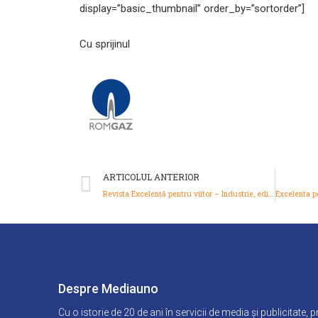
display=”basic_thumbnail” order_by=”sortorder”]
Cu sprijinul
Prev
ARTICOLUL ANTERIOR
Revista Excelență pentru viitor – Industrie, ediția a III-a
Despre Mediauno
Cu o istorie de 20 de ani în servicii de media și publicitate, 