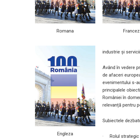
Romana
Francez
industrie și servicii
Având în vedere pr
de afaceri europea
evenimentului s-au 
principalele obiecti
României în domen
relevanță pentru po
Subiectele dezbatut
Engleza
· Rolul strategic 