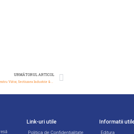
Next
URMĂTORUL ARTICOL
Excelenta pentru Viitor, Sectiunea Industrie & Servicii
Link-uri utile
Informatii util
presă
Politica de Confidentialitate
Editura