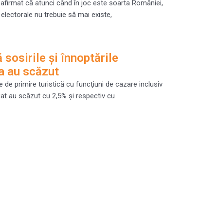
a afirmat că atunci când în joc este soarta României,
 electorale nu trebuie să mai existe,
 sosirile şi înnoptările
ia au scăzut
ile de primire turistică cu funcţiuni de cazare inclusiv
at au scăzut cu 2,5% şi respectiv cu