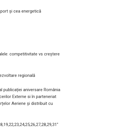
sport și cea energetică
lele: competitivitate vs creștere
ezvoltare regională
 al publicației aniversare România
erilor Externe si în parteneriat
rțelor Aeriene și distribuit cu
18,19,22,23,24,25,26,27,28,29,31″