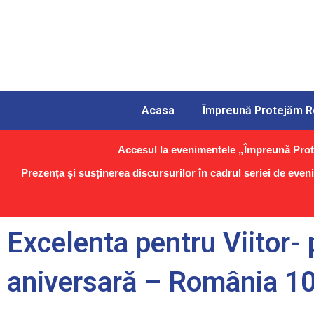
Acasa
Împreună Protejăm 
Accesul la evenimentele „Împreună Prote
Prezența și susținerea discursurilor în cadrul seriei de even
Excelenta pentru Viitor- 
aniversară – România 1