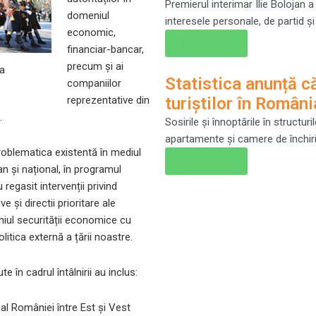
Premierul interimar Ilie Bolojan 
domeniul
interesele personale, de partid şi
economic,
Citește →
financiar-bancar,
precum și ai
a
Statistica anunță că
companiilor
reprezentative din
turiştilor în Român
.
Sosirile şi înnoptările în structur
apartamente şi camere de închiri
oblematica existentă în mediul
Citește →
n și național, în programul
regasit intervenții privind
ve și directii prioritare ale
iul securității economice cu
litica externă a țării noastre.
e în cadrul întâlnirii au inclus:
al României între Est și Vest