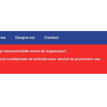
ews
Despre noi
Contact
i netransmisibile emise de organizatori.
 sunt condiționate de achiziția unor servicii de promovare sau