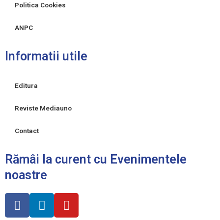
Politica Cookies
ANPC
Informatii utile
Editura
Reviste Mediauno
Contact
Rămâi la curent cu Evenimentele
noastre
F
L
Y
a
i
o