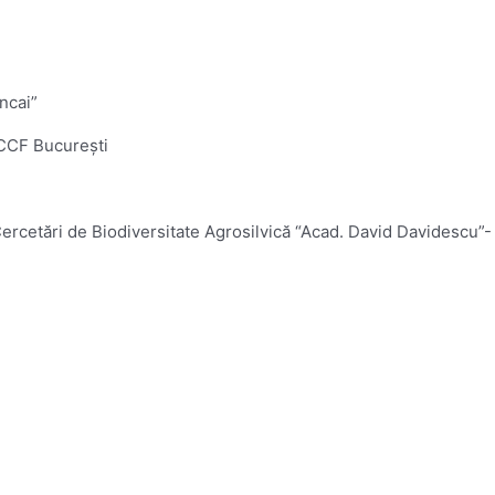
ncai”
ICCF București
și Cercetări de Biodiversitate Agrosilvică “Acad. David Davidesc