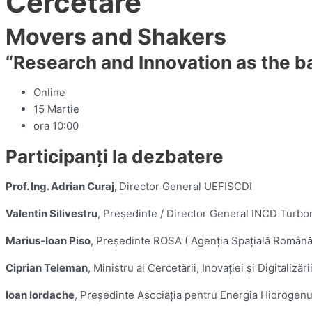
Cercetare
Movers and Shakers
“Research and Innovation as the b
Online
15 Martie
ora 10:00
Participanți la dezbatere
Prof. Ing. Adrian Curaj,
Director General UEFISCDI
Valentin Silivestru
, Președinte / Director General INCD Tur
Marius-Ioan Piso
, Președinte ROSA ( Agenția Spațială Română
Ciprian Teleman
, Ministru al Cercetării, Inovației şi Digitali
Ioan Iordache
, Președinte Asociația pentru Energia Hidrogen