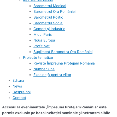
Reviste Mediauno
Barometrul Medical
Barometrul Ora României
Barometrul Politic
Barometrul Social
Comerț și Industrie
Micul Paris
Noua Europă
Profit Net
Supliment Barometru Ora României
Proiecte tematice
Reviste Împreună Protejăm România
Number One
Excelență pentru viitor
Editura
News
Despre noi
Contact
Accesul la evenimentele „Împreună Protejăm România” este
permis exclusiv pe baza invitației nominale și netransmisibile