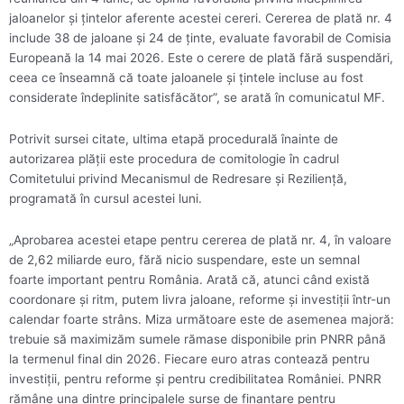
jaloanelor şi ţintelor aferente acestei cereri. Cererea de plată nr. 4
include 38 de jaloane şi 24 de ţinte, evaluate favorabil de Comisia
Europeană la 14 mai 2026. Este o cerere de plată fără suspendări,
ceea ce înseamnă că toate jaloanele şi ţintele incluse au fost
considerate îndeplinite satisfăcător”, se arată în comunicatul MF.
Potrivit sursei citate, ultima etapă procedurală înainte de
autorizarea plăţii este procedura de comitologie în cadrul
Comitetului privind Mecanismul de Redresare şi Rezilienţă,
programată în cursul acestei luni.
„Aprobarea acestei etape pentru cererea de plată nr. 4, în valoare
de 2,62 miliarde euro, fără nicio suspendare, este un semnal
foarte important pentru România. Arată că, atunci când există
coordonare şi ritm, putem livra jaloane, reforme şi investiţii într-un
calendar foarte strâns. Miza următoare este de asemenea majoră:
trebuie să maximizăm sumele rămase disponibile prin PNRR până
la termenul final din 2026. Fiecare euro atras contează pentru
investiţii, pentru reforme şi pentru credibilitatea României. PNRR
rămâne una dintre principalele surse de finanţare pentru