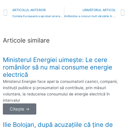
Prev
ARTICOLUL ANTERIOR
URMĂTORUL ARTICOL
Comisia Europeană a aprobat cererea Transgaz pentru a permite aprovizionarea diversificată cu gaze a Ucrainei
Antibiotice a crescut mult vânzările în SUA şi intră și în Spania
Articole similare
Ministerul Energiei uimește: Le cere
românilor să nu mai consume energie
electrică
Ministerul Energiei face apel la consumatorii casnici, companii,
instituţii publice şi prosumatori să contribuie, prin măsuri
voluntare, la reducerea consumului de energie electrică în
intervalul
Citește →
Ilie Bolojan, după acuzațiile că ține de