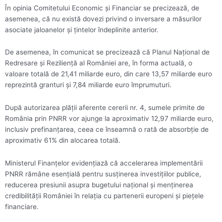
În opinia Comitetului Economic şi Financiar se precizează, de
asemenea, că nu există dovezi privind o inversare a măsurilor
asociate jaloanelor şi ţintelor îndeplinite anterior.
De asemenea, în comunicat se precizează că Planul Naţional de
Redresare şi Rezilienţă al României are, în forma actuală, o
valoare totală de 21,41 miliarde euro, din care 13,57 miliarde euro
reprezintă granturi şi 7,84 miliarde euro împrumuturi.
După autorizarea plăţii aferente cererii nr. 4, sumele primite de
România prin PNRR vor ajunge la aproximativ 12,97 miliarde euro,
inclusiv prefinanţarea, ceea ce înseamnă o rată de absorbţie de
aproximativ 61% din alocarea totală.
Ministerul Finanţelor evidenţiază că accelerarea implementării
PNRR rămâne esenţială pentru susţinerea investiţiilor publice,
reducerea presiunii asupra bugetului naţional şi menţinerea
credibilităţii României în relaţia cu partenerii europeni şi pieţele
financiare.