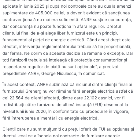
aplicate în iunie 2025 şi după noi controale care au dus la amenzi
suplimentare de 405.000 de lei, a devenit evident că sancţiunea
contravenţională nu mai era suficientă. ANRE susţine concurenţa,
dar concurenţa nu poate funcţiona în afara regulilor. Dreptul
clientului final de a-şi alege liber furnizorul este un principiu
fundamental al pieţei de energie electrică. Când acest drept este
afectat, intervenţia reglementatorului trebuie să fie proporţională,
dar fermă. Ne dorim ca această decizie să rămână o excepţie. Dar
toţi furnizorii trebuie să înţeleagă că protecţia consumatorilor şi
respectarea regulilor de piaţă nu sunt opţionale”, a precizat
preşedintele ANRE, George Niculescu, în comunicat.
În acest context, ANRE subliniază că niciunul dintre clienţii finali ai
furnizorului Grenerg nu vor rămâne fără energie electrică astfel că
cei 22.564 de clienţi afectaţi, dintre care 22.102 casnici, vor fi
redistribuiţi către furnizorul de ultimă instanţă (FUI) desemnat la
nivelul lunii iunie 2026, în conformitate cu procedurile în vigoare,
fără întreruperea alimentării cu energie electrică.
Clienţii care nu sunt mulţumiţi cu preţul oferit de FUI au opţiunea şi
dreptul legal de a încheia noi contracte de furnizare energie