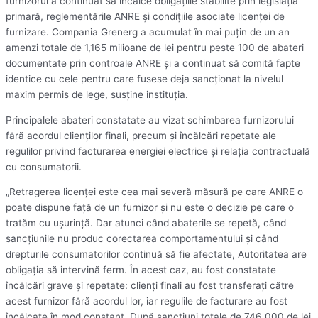
furnizorul a continuat să încalce obligaţiile stabilite prin legislaţia
primară, reglementările ANRE şi condiţiile asociate licenţei de
furnizare. Compania Grenerg a acumulat în mai puţin de un an
amenzi totale de 1,165 milioane de lei pentru peste 100 de abateri
documentate prin controale ANRE şi a continuat să comită fapte
identice cu cele pentru care fusese deja sancţionat la nivelul
maxim permis de lege, susţine instituţia.
Principalele abateri constatate au vizat schimbarea furnizorului
fără acordul clienţilor finali, precum şi încălcări repetate ale
regulilor privind facturarea energiei electrice şi relaţia contractuală
cu consumatorii.
„Retragerea licenţei este cea mai severă măsură pe care ANRE o
poate dispune faţă de un furnizor şi nu este o decizie pe care o
tratăm cu uşurinţă. Dar atunci când abaterile se repetă, când
sancţiunile nu produc corectarea comportamentului şi când
drepturile consumatorilor continuă să fie afectate, Autoritatea are
obligaţia să intervină ferm. În acest caz, au fost constatate
încălcări grave şi repetate: clienţi finali au fost transferaţi către
acest furnizor fără acordul lor, iar regulile de facturare au fost
încălcate în mod constant. După sancţiuni totale de 746.000 de lei