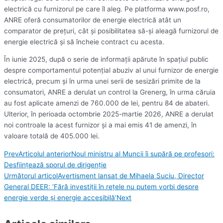
electrică cu furnizorul pe care îl aleg. Pe platforma www.posf.ro,
ANRE oferă consumatorilor de energie electrică atât un
comparator de preţuri, cât şi posibilitatea să-şi aleagă furnizorul de
energie electrică şi să încheie contract cu acesta.
În iunie 2025, după o serie de informaţii apărute în spaţiul public
despre comportamentul potenţial abuziv al unui furnizor de energie
electrică, precum şi în urma unei serii de sesizări primite de la
consumatori, ANRE a derulat un control la Grenerg, în urma căruia
au fost aplicate amenzi de 760.000 de lei, pentru 84 de abateri.
Ulterior, în perioada octombrie 2025-martie 2026, ANRE a derulat
noi controale la acest furnizor şi a mai emis 41 de amenzi, în
valoare totală de 405.000 lei.
Prev
Articolul anterior
Noul ministru al Muncii îi supără pe profesori:
Desființează sporul de dirigenție
Următorul articol
Avertisment lansat de Mihaela Suciu, Director
General DEER: ‘Fără investiții în rețele nu putem vorbi despre
energie verde și energie accesibilă’
Next