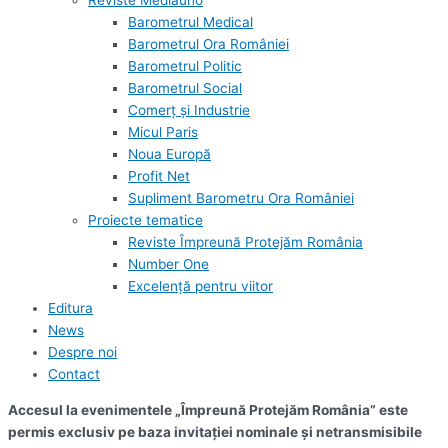
Reviste Mediauno
Barometrul Medical
Barometrul Ora României
Barometrul Politic
Barometrul Social
Comerț și Industrie
Micul Paris
Noua Europă
Profit Net
Supliment Barometru Ora României
Proiecte tematice
Reviste Împreună Protejăm România
Number One
Excelență pentru viitor
Editura
News
Despre noi
Contact
Accesul la evenimentele „Împreună Protejăm România” este
permis exclusiv pe baza invitației nominale și netransmisibile