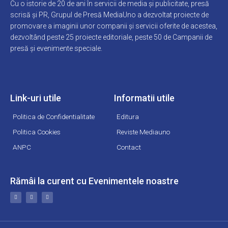
Cu o istorie de 20 de ani în servicii de media și publicitate, presă
scrisă și PR, Grupul de Presă MediaUno a dezvoltat proiecte de
promovare a imaginii unor companii și servicii oferite de acestea,
dezvoltând peste 25 proiecte editoriale, peste 50 de Campanii de
presă și evenimente speciale.
Link-uri utile
Informatii utile
Politica de Confidentialitate
Editura
Politica Cookies
Reviste Mediauno
ANPC
Contact
Rămâi la curent cu Evenimentele noastre
F
L
Y
a
i
o
c
n
u
e
k
t
b
e
u
o
d
b
o
i
e