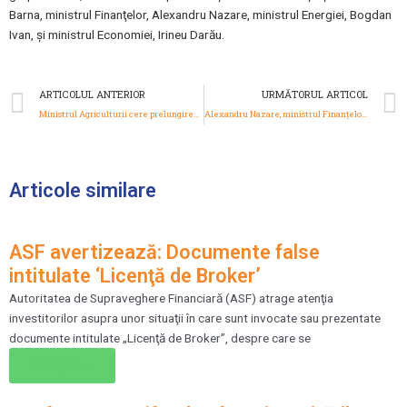
Barna, ministrul Finanţelor, Alexandru Nazare, ministrul Energiei, Bogdan
Ivan, şi ministrul Economiei, Irineu Darău.
Prev
ARTICOLUL ANTERIOR
URMĂTORUL ARTICOL
Ministrul Agriculturii cere prelungirea limitării adaosului comercial: ‘Protejează puterea de cumpărare a românilor cu venituri mici şi medii’
Alexandru Nazare, ministrul Finanţelor, după publicarea în Monitorul Oficial a legii bugetului pe 2026: ‘România ţinteşte, cu precauţie, consolidarea fiscală şi stabilitatea economică’
Articole similare
ASF avertizează: Documente false
intitulate ‘Licenţă de Broker’
Autoritatea de Supraveghere Financiară (ASF) atrage atenţia
investitorilor asupra unor situaţii în care sunt invocate sau prezentate
documente intitulate „Licenţă de Broker”, despre care se
Citește →