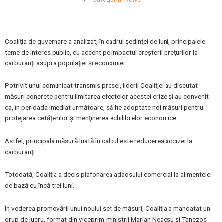
Coaliţia de guvernare a analizat, în cadrul şedinţei de luni, principalele
teme de interes public, cu accent pe impactul creşterii preţurilor la
carburanţi asupra populaţiei şi economiei.
Potrivit unui comunicat transmis presei, liderii Coaliţiei au discutat
măsuri concrete pentru limitarea efectelor acestei crize şi au convenit
ca, în perioada imediat următoare, să fie adoptate noi măsuri pentru
protejarea cetăţenilor şi menţinerea echilibrelor economice.
Astfel, principala măsură luată în calcul este reducerea accizei la
carburanţi.
Totodată, Coaliţia a decis plafonarea adaosului comercial la alimentele
de bază cu încă trei luni.
În vederea promovării unui noului set de măsuri, Coaliţia a mandatat un
grup de lucru, format din viceprim-miniştrii Marian Neacşu şi Tanczos