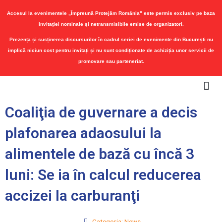
Accesul la evenimentele „Împreună Protejăm România” este permis exclusiv pe baza
invitației nominale și netransmisibile emise de organizatori.
Prezența și susținerea discursurilor în cadrul seriei de evenimente din București nu
implică niciun cost pentru invitați și nu sunt condiționate de achiziția unor servicii de
promovare sau parteneriat.
Me
Coaliţia de guvernare a decis
plafonarea adaosului la
alimentele de bază cu încă 3
luni: Se ia în calcul reducerea
accizei la carburanţi
Categoria:
News