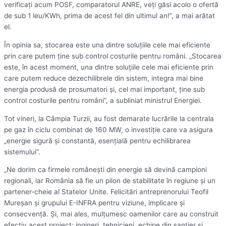
verificaţi acum POSF, comparatorul ANRE, veţi găsi acolo o ofertă
de sub 1 leu/KWh, prima de acest fel din ultimul an!”, a mai arătat
el.
În opinia sa, stocarea este una dintre soluţiile cele mai eficiente
prin care putem ţine sub control costurile pentru români. „Stocarea
este, în acest moment, una dintre soluţiile cele mai eficiente prin
care putem reduce dezechilibrele din sistem, integra mai bine
energia produsă de prosumatori şi, cel mai important, ţine sub
control costurile pentru români”, a subliniat ministrul Energiei.
Tot vineri, la Câmpia Turzii, au fost demarate lucrările la centrala
pe gaz în ciclu combinat de 160 MW, o investiţie care va asigura
„energie sigură şi constantă, esenţială pentru echilibrarea
sistemului”.
„Ne dorim ca firmele româneşti din energie să devină campioni
regionali, iar România să fie un pilon de stabilitate în regiune şi un
partener-cheie al Statelor Unite. Felicitări antreprenorului Teofil
Mureşan şi grupului E-INFRA pentru viziune, implicare şi
consecvenţă. Şi, mai ales, mulţumesc oamenilor care au construit
efectiv acest proiect: ingineri, tehnicieni, echipe din şantier şi