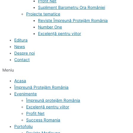
Profit Net
Supliment Barometru Ora României
Proiecte tematice
Reviste Împreună Protejăm România
Number One
Excelență pentru viitor
Editura
News
Despre noi
Contact
Meniu
Acasa
Împreună Protejăm România
Evenimente
Împreună protejăm România
Excelență pentru viitor
Profit Net
Success Romania
Portofoliu