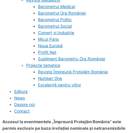
Reviste Mediauno
Barometrul Medical
Barometrul Ora României
Barometrul Politic
Barometrul Social
Comerț și Industrie
Micul Paris
Noua Europă
Profit Net
Supliment Barometru Ora României
Proiecte tematice
Reviste Împreună Protejăm România
Number One
Excelență pentru viitor
Editura
News
Despre noi
Contact
Accesul la evenimentele „Împreună Protejăm România” este
permis exclusiv pe baza invitației nominale și netransmisibile