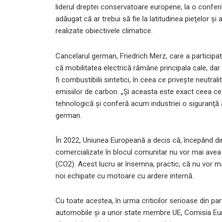
liderul dreptei conservatoare europene, la o conferi
adăugat că ar trebui să fie la latitudinea pieţelor 
realizate obiectivele climatice.
Cancelarul german, Friedrich Merz, care a participat
că mobilitatea electrică rămâne principala cale, dar 
fi combustibilii sintetici, în ceea ce priveşte neutral
emisiilor de carbon. „Şi aceasta este exact ceea c
tehnologică şi conferă acum industriei o siguranţă a p
german.
În 2022, Uniunea Europeană a decis că, începând di
comercializate în blocul comunitar nu vor mai avea
(CO2). Acest lucru ar însemna, practic, că nu vor ma
noi echipate cu motoare cu ardere internă.
Cu toate acestea, în urma criticilor serioase din pa
automobile şi a unor state membre UE, Comisia Eu