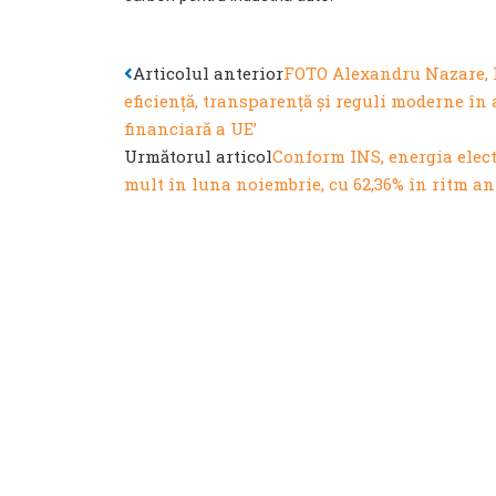
Prev
Articolul anterior
FOTO Alexandru Nazare, 
eficiență, transparență și reguli moderne în
financiară a UE’
Următorul articol
Conform INS, energia elect
mult în luna noiembrie, cu 62,36% în ritm a