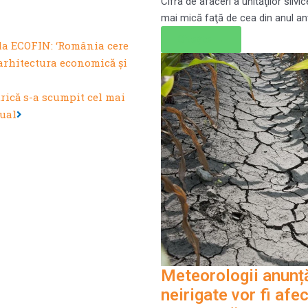
Cifra de afaceri a unităţilor silvi
mai mică faţă de cea din anul ant
Citește →
Next
la ECOFIN: ‘România cere
 arhitectura economică și
rică s-a scumpit cel mai
nual
Meteorologii anunță
neirigate vor fi afe