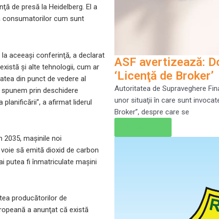
nţă de presă la Heidelberg. El a
şi a consumatorilor cum sunt
 la aceeaşi conferinţă, a declarat
ASF avertizează: Do
există şi alte tehnologii, cum ar
‘Licenţă de Broker’
itatea din punct de vedere al
Autoritatea de Supraveghere Fina
e spunem prin deschidere
unor situaţii în care sunt invoca
lanificării”, a afirmat liderul
Broker”, despre care se
Citește →
n 2035, maşinile noi
 voie să emită dioxid de carbon
i putea fi înmatriculate maşini
rtea producătorilor de
ropeană a anunţat că există