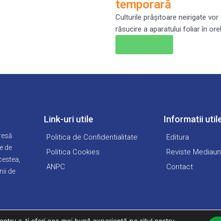
temporară
Culturile prăşitoare neirigate vo
răsucire a aparatului foliar în 
Citește →
Link-uri utile
Informatii util
presă
Politica de Confidentialitate
Editura
e de
Politica Cookies
Reviste Mediau
cestea,
ANPC
Contact
ii de
entru a-ți oferi cea mai bună experiență pe situl nostru.