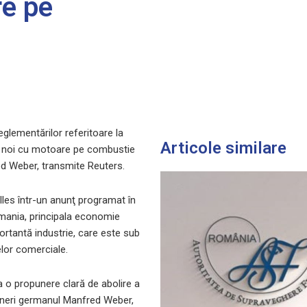
re pe
lementărilor referitoare la
Articole similare
le noi cu motoare pe combustie
ed Weber, transmite Reuters.
lles într-un anunţ programat în
rmania, principala economie
ortantă industrie, care este sub
elor comerciale.
o propunere clară de abolire a
vineri germanul Manfred Weber,