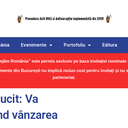
ânia
Evenimente
Portofoliu
Editura
jăm România” este permis exclusiv pe baza invitației nominale ș
imente din București nu implică niciun cost pentru invitați și nu
parteneriat.
ucit: Va
ind vânzarea