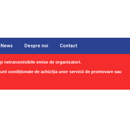
News
Despre noi
Contact
i netransmisibile emise de organizatori.
 sunt condiționate de achiziția unor servicii de promovare sau