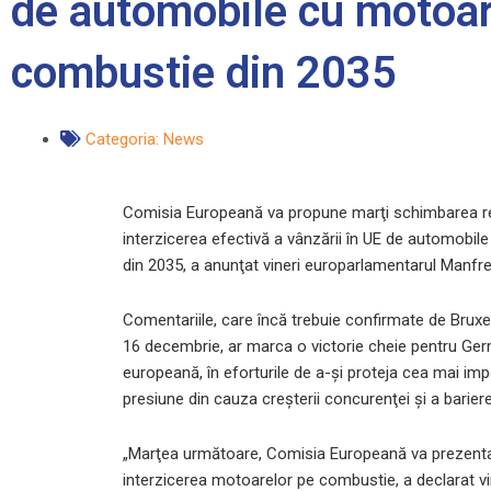
de automobile cu motoa
combustie din 2035
Categoria:
News
Comisia Europeană va propune marţi schimbarea reg
interzicerea efectivă a vânzării în UE de automobi
din 2035, a anunţat vineri europarlamentarul Manfr
Comentariile, care încă trebuie confirmate de Bruxe
16 decembrie, ar marca o victorie cheie pentru Ge
europeană, în eforturile de a-şi proteja cea mai imp
presiune din cauza creşterii concurenţei şi a barier
„Marţea următoare, Comisia Europeană va prezenta 
interzicerea motoarelor pe combustie, a declarat 