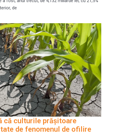
ce a fost, anul trecut, de 4,132 miliarde lei, cu 21,5%
erior, de
 că culturile prăşitoare
ctate de fenomenul de ofilire