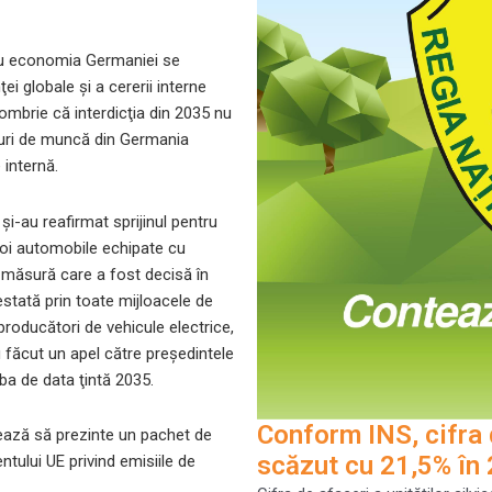
ru economia Germaniei se
ei globale şi a cererii interne
ombrie că interdicţia din 2035 nu
ocuri de muncă din Germania
 internă.
 şi-au reafirmat sprijinul pentru
 noi automobile echipate cu
 măsură care a fost decisă în
estată prin toate mijloacele de
oducători de vehicule electrice,
u făcut un apel către preşedintele
ba de data ţintă 2035.
Conform INS, cifra d
ează să prezinte un pachet de
scăzut cu 21,5% în
ntului UE privind emisiile de