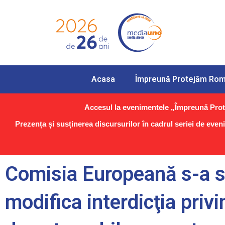
Acasa
Împreună Protejăm Rom
Accesul la evenimentele „Împreună Prote
Prezența și susținerea discursurilor în cadrul seriei de even
Comisia Europeană s-a s
modifica interdicţia priv