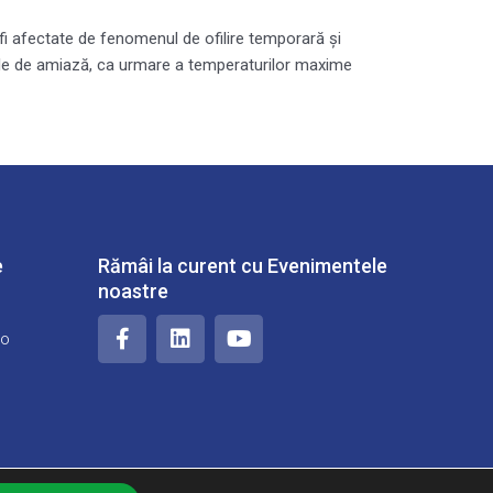
r fi afectate de fenomenul de ofilire temporară şi
orele de amiază, ca urmare a temperaturilor maxime
e
Rămâi la curent cu Evenimentele
noastre
F
L
Y
no
a
i
o
c
n
u
e
k
t
b
e
u
o
d
b
o
i
e
k
n