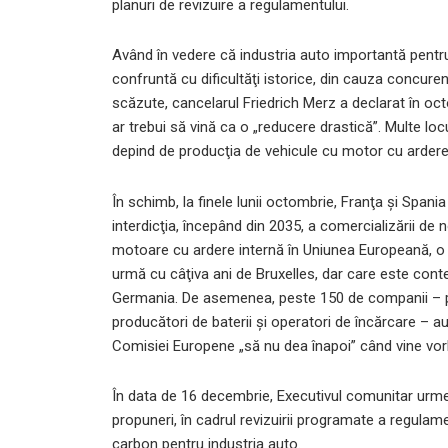
planuri de revizuire a regulamentului.
Având în vedere că industria auto importantă pent
confruntă cu dificultăţi istorice, din cauza concurenţ
scăzute, cancelarul Friedrich Merz a declarat în oct
ar trebui să vină ca o „reducere drastică”. Multe l
depind de producţia de vehicule cu motor cu ardere
În schimb, la finele lunii octombrie, Franţa şi Spania
interdicţia, începând din 2035, a comercializării de
motoare cu ardere internă în Uniunea Europeană, o
urmă cu câţiva ani de Bruxelles, dar care este cont
Germania. De asemenea, peste 150 de companii – pr
producători de baterii şi operatori de încărcare – a
Comisiei Europene „să nu dea înapoi” când vine vor
În data de 16 decembrie, Executivul comunitar urm
propuneri, în cadrul revizuirii programate a regulame
carbon pentru industria auto.