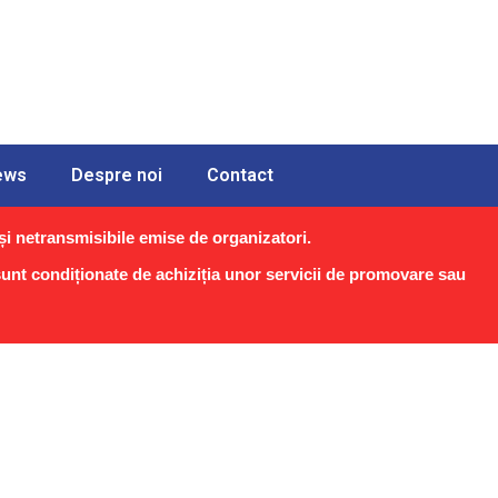
ews
Despre noi
Contact
i netransmisibile emise de organizatori.
 sunt condiționate de achiziția unor servicii de promovare sau