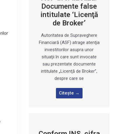
Documente false
intitulate ‘Licenţă
de Broker’
rilor
Autoritatea de Supraveghere
Financiară (ASF) atrage atenţia
investitorilor asupra unor
n
situaţii în care sunt invocate
sau prezentate documente
intitulate „Licenţă de Broker”,
despre care se
Citește →
e
Conform INS, cifra