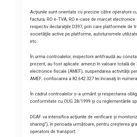
Acţiunile sunt orientate cu precizie către operatorii cu
factura, RO e-TVA, RO e-case de marcat electronice – 
respectiv declaraţiile D397, prin care platformele de t
societăţile active pe platforme, autoturismele utilizate,
etc.
În urma controalelor, inspectorii antifraudă au consta
prezent, au fost aplicate: amenzi în valoare totală de
electronice fiscale (AMEF); suspendarea activităţii pen
AMEF; confiscarea a 82.642.327 lei încasaţi în numera
În cadrul controalelor s-a urmărit şi respectarea oblig
conformitate cu OUG 28/1999 şi cu reglementările spe
DGAF va intensifica acţiunile de verificare şi monitoriza
sharing”), în perioada următoare, pentru creşterea gra
operatorii de transport.