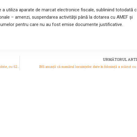
a utiliza aparate de marcat electronice fiscale, subliniind totodată 
ionale – amenzi, suspendarea activităţii până la dotarea cu AMEF şi
sumelor pentru care nu au fost emise documente justificative.
URMĂTORUL ARTI
Conform INS, energia electrică s-a scumpit cel mai mult în luna noiembrie, cu 62,36% în ritm anual
INS anunță că numărul locuinţelor date în folosinţă a scăzut cu