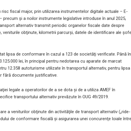
 risc fiscal major, prin utilizarea instrumentelor digitale actuale – E-
precum şi a noilor instrumente legislative introduse în anul 2025,
ransport alternativ transmit periodic organelor fiscale date despre
 veniturile obţinute, kilometrii parcurşi, datele de identificare ale şofe
tat lipsa de conformare în cazul a 123 de societăţi verificate. Până î
 3.125.000 lei, în principal pentru nedotarea cu aparate de marcat
tru 12.358 autoturisme utilizate în transportul alternativ, pentru lipsa
r fără documente justificative.
aţiei legale a operatorilor de a se dota şi de a utiliza AMEF în
cifice transportului alternativ prevăzute în OUG 49/2019.
re a veniturilor obţinute din activităţile de transport alternativ („ride-
dului de conformare fiscală şi asigurarea unei concurenţe loiale într