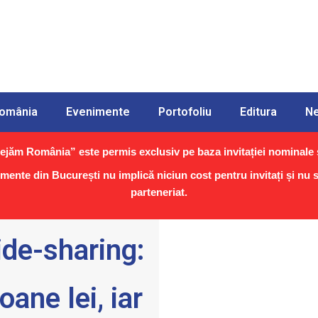
România
Evenimente
Portofoliu
Editura
N
jăm România” este permis exclusiv pe baza invitației nominale ș
imente din București nu implică niciun cost pentru invitați și nu
parteneriat.
ide-sharing:
ane lei, iar