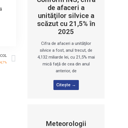
de afaceri a
că
unităţilor silvice a
scăzut cu 21,5% în
2025
Cifra de afaceri a unităţilor
silvice a fost, anul trecut, de
Next
COL
4,132 miliarde lei, cu 21,5% mai
 4,7%
mică faţă de cea din anul
anterior, de
Citește →
Meteorologii