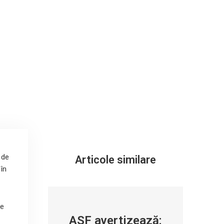
 de
Articole similare
 în
de
ASF avertizează: