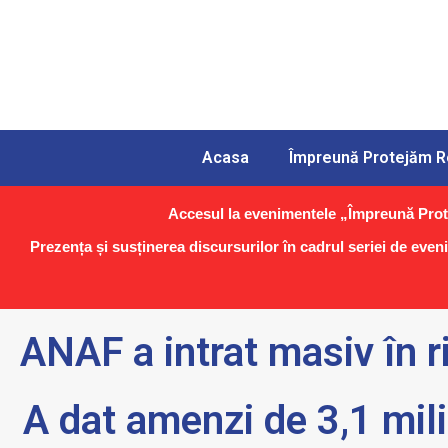
Acasa
Împreună Protejăm 
Accesul la evenimentele „Împreună Prote
Prezența și susținerea discursurilor în cadrul seriei de even
ANAF a intrat masiv în r
A dat amenzi de 3,1 milio