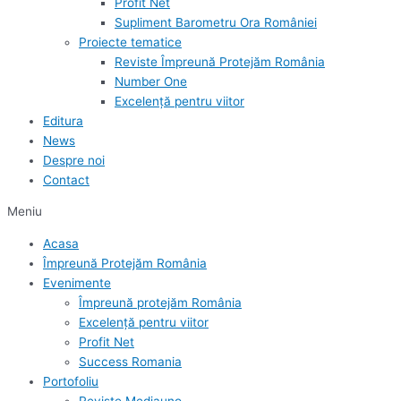
Profit Net
Supliment Barometru Ora României
Proiecte tematice
Reviste Împreună Protejăm România
Number One
Excelență pentru viitor
Editura
News
Despre noi
Contact
Meniu
Acasa
Împreună Protejăm România
Evenimente
Împreună protejăm România
Excelență pentru viitor
Profit Net
Success Romania
Portofoliu