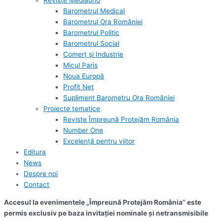
Reviste Mediauno
Barometrul Medical
Barometrul Ora României
Barometrul Politic
Barometrul Social
Comerț și Industrie
Micul Paris
Noua Europă
Profit Net
Supliment Barometru Ora României
Proiecte tematice
Reviste Împreună Protejăm România
Number One
Excelență pentru viitor
Editura
News
Despre noi
Contact
Accesul la evenimentele „Împreună Protejăm România” este
permis exclusiv pe baza invitației nominale și netransmisibile