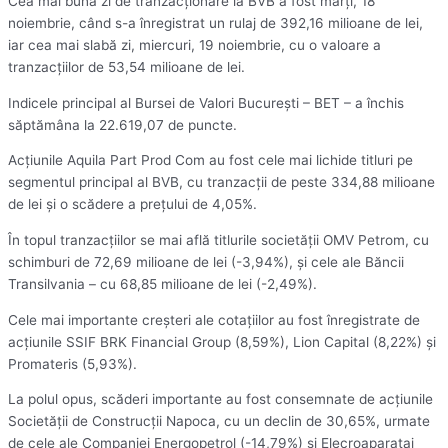
Cea mai bună zi de tranzacţionare la BVB a fost marţi, 18
noiembrie, când s-a înregistrat un rulaj de 392,16 milioane de lei,
iar cea mai slabă zi, miercuri, 19 noiembrie, cu o valoare a
tranzacţiilor de 53,54 milioane de lei.
Indicele principal al Bursei de Valori Bucureşti – BET – a închis
săptămâna la 22.619,07 de puncte.
Acţiunile Aquila Part Prod Com au fost cele mai lichide titluri pe
segmentul principal al BVB, cu tranzacţii de peste 334,88 milioane
de lei şi o scădere a preţului de 4,05%.
În topul tranzacţiilor se mai află titlurile societăţii OMV Petrom, cu
schimburi de 72,69 milioane de lei (-3,94%), şi cele ale Băncii
Transilvania – cu 68,85 milioane de lei (-2,49%).
Cele mai importante creşteri ale cotaţiilor au fost înregistrate de
acţiunile SSIF BRK Financial Group (8,59%), Lion Capital (8,22%) şi
Promateris (5,93%).
La polul opus, scăderi importante au fost consemnate de acţiunile
Societăţii de Construcţii Napoca, cu un declin de 30,65%, urmate
de cele ale Companiei Energopetrol (-14,79%) şi Elecroaparataj