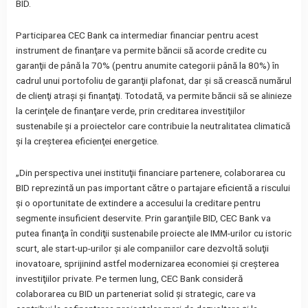
BID.
Participarea CEC Bank ca intermediar financiar pentru acest
instrument de finanţare va permite băncii să acorde credite cu
garanţii de până la 70% (pentru anumite categorii până la 80%) în
cadrul unui portofoliu de garanţii plafonat, dar şi să crească numărul
de clienţi atraşi şi finanţaţi. Totodată, va permite băncii să se alinieze
la cerinţele de finanţare verde, prin creditarea investiţiilor
sustenabile şi a proiectelor care contribuie la neutralitatea climatică
şi la creşterea eficienţei energetice.
„Din perspectiva unei instituţii financiare partenere, colaborarea cu
BID reprezintă un pas important către o partajare eficientă a riscului
şi o oportunitate de extindere a accesului la creditare pentru
segmente insuficient deservite. Prin garanţiile BID, CEC Bank va
putea finanţa în condiţii sustenabile proiecte ale IMM-urilor cu istoric
scurt, ale start-up-urilor şi ale companiilor care dezvoltă soluţii
inovatoare, sprijinind astfel modernizarea economiei şi creşterea
investiţiilor private. Pe termen lung, CEC Bank consideră
colaborarea cu BID un parteneriat solid şi strategic, care va