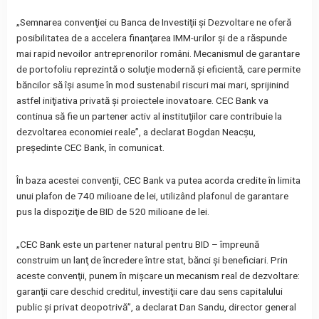
„Semnarea convenţiei cu Banca de Investiţii şi Dezvoltare ne oferă
posibilitatea de a accelera finanţarea IMM-urilor şi de a răspunde
mai rapid nevoilor antreprenorilor români. Mecanismul de garantare
de portofoliu reprezintă o soluţie modernă şi eficientă, care permite
băncilor să îşi asume în mod sustenabil riscuri mai mari, sprijinind
astfel iniţiativa privată şi proiectele inovatoare. CEC Bank va
continua să fie un partener activ al instituţiilor care contribuie la
dezvoltarea economiei reale”, a declarat Bogdan Neacşu,
preşedinte CEC Bank, în comunicat.
În baza acestei convenţii, CEC Bank va putea acorda credite în limita
unui plafon de 740 milioane de lei, utilizând plafonul de garantare
pus la dispoziţie de BID de 520 milioane de lei.
„CEC Bank este un partener natural pentru BID – împreună
construim un lanţ de încredere între stat, bănci şi beneficiari. Prin
aceste convenţii, punem în mişcare un mecanism real de dezvoltare:
garanţii care deschid creditul, investiţii care dau sens capitalului
public şi privat deopotrivă”, a declarat Dan Sandu, director general