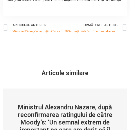
Prev
ARTICOLUL ANTERIOR
URMĂTORUL ARTICOL
Ministrul Finanţelor anunță că Banca de Investiţii şi Dezvoltare va injecta anul viitor 6 miliarde de lei în economie
INS anunță că deficitul comercial a crescut cu un miliard de euro, în primele nouă luni, și a ajuns la peste 24 miliarde euro
Articole similare
Ministrul Alexandru Nazare, după
reconfirmarea ratingului de către
Moody’s: ‘Un semnal extrem de
important pe care am dorit să îl