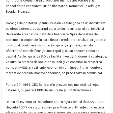
contribui la cofinanţarea proiectelor mari de dezvoltare şi la
consolidarea ecosistemului de finanţare al României”, a adăugat
Bogdan Neacşu.
Garanţia de portofoliu pentru IMM-uri va funcţiona ca un instrument
cu efect sistemic, acoperind o parte din riscul total al portofoliului
de credite acordat de instituţiile financiare. Spre deosebire de
sistemele tradiţionale, în care fiecare credit este analizat şi garantat
individual, noul mecanism oferă o garanţie globală, permiţând
băncilor să acorde finanţări mai rapid şi cu un consum redus de
capital. Astfel, garanţia BID va facilita investiţii în domenii strategice,
va stimula crearea de locuri de muncă şi va contribui la creşterea
competitivităţii şi rezilienţei economiei româneşti, într-un context
marcat de presiuni macroeconomice, se precizează în comunicat.
Fondată în 1864, CEC Bank are în prezent cea mai extinsă reţea
naţională, cu peste 1.000 de sucursale şi unităţi teritoriale.
Banca de Investiţii şi Dezvoltare este singura bancă de dezvoltare
deţinută 100% de statul român, prin Ministerul Finanţelor, creată la
sfârşitul anului 2023, prin Planul Naţional de Redresare şi Rezilienţă.