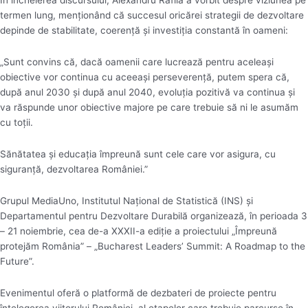
termen lung, menționând că succesul oricărei strategii de dezvoltare
depinde de stabilitate, coerență și investiția constantă în oameni:
„Sunt convins că, dacă oamenii care lucrează pentru aceleași
obiective vor continua cu aceeași perseverență, putem spera că,
după anul 2030 și după anul 2040, evoluția pozitivă va continua și
va răspunde unor obiective majore pe care trebuie să ni le asumăm
cu toții.
Sănătatea și educația împreună sunt cele care vor asigura, cu
siguranță, dezvoltarea României.”
Grupul MediaUno, Institutul Naţional de Statistică (INS) şi
Departamentul pentru Dezvoltare Durabilă organizează, în perioada 3
– 21 noiembrie, cea de-a XXXII-a ediţie a proiectului „Împreună
protejăm România” – „Bucharest Leaders’ Summit: A Roadmap to the
Future”.
Evenimentul oferă o platformă de dezbateri de proiecte pentru
înţelegerea viitorului României, al etapelor care trebuie parcurse în