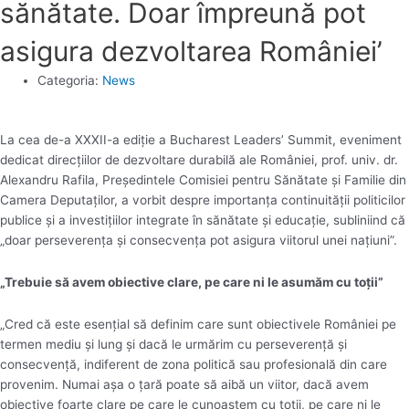
sănătate. Doar împreună pot
asigura dezvoltarea României’
Categoria:
News
La cea de-a XXXII-a ediție a Bucharest Leaders’ Summit, eveniment
dedicat direcțiilor de dezvoltare durabilă ale României, prof. univ. dr.
Alexandru Rafila, Președintele Comisiei pentru Sănătate și Familie din
Camera Deputaților, a vorbit despre importanța continuității politicilor
publice și a investițiilor integrate în sănătate și educație, subliniind că
„doar perseverența și consecvența pot asigura viitorul unei națiuni”.
„Trebuie să avem obiective clare, pe care ni le asumăm cu toții”
„Cred că este esențial să definim care sunt obiectivele României pe
termen mediu și lung și dacă le urmărim cu perseverență și
consecvență, indiferent de zona politică sau profesională din care
provenim. Numai așa o țară poate să aibă un viitor, dacă avem
obiective foarte clare pe care le cunoaștem cu toții, pe care ni le