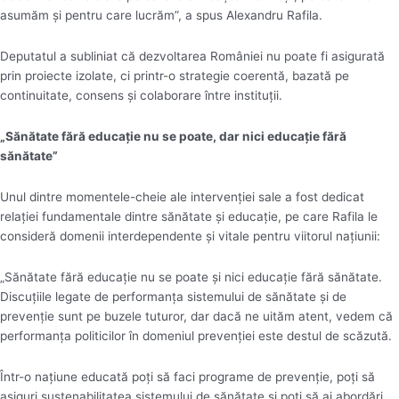
asumăm și pentru care lucrăm”, a spus Alexandru Rafila.
Deputatul a subliniat că dezvoltarea României nu poate fi asigurată
prin proiecte izolate, ci printr-o strategie coerentă, bazată pe
continuitate, consens și colaborare între instituții.
„Sănătate fără educație nu se poate, dar nici educație fără
sănătate”
Unul dintre momentele-cheie ale intervenției sale a fost dedicat
relației fundamentale dintre sănătate și educație, pe care Rafila le
consideră domenii interdependente și vitale pentru viitorul națiunii:
„Sănătate fără educație nu se poate și nici educație fără sănătate.
Discuțiile legate de performanța sistemului de sănătate și de
prevenție sunt pe buzele tuturor, dar dacă ne uităm atent, vedem că
performanța politicilor în domeniul prevenției este destul de scăzută.
Într-o națiune educată poți să faci programe de prevenție, poți să
asiguri sustenabilitatea sistemului de sănătate și poți să ai abordări