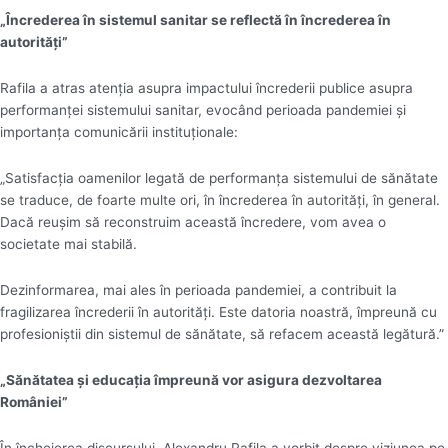
„Încrederea în sistemul sanitar se reflectă în încrederea în
autorități”
Rafila a atras atenția asupra impactului încrederii publice asupra
performanței sistemului sanitar, evocând perioada pandemiei și
importanța comunicării instituționale:
„Satisfacția oamenilor legată de performanța sistemului de sănătate
se traduce, de foarte multe ori, în încrederea în autorități, în general.
Dacă reușim să reconstruim această încredere, vom avea o
societate mai stabilă.
Dezinformarea, mai ales în perioada pandemiei, a contribuit la
fragilizarea încrederii în autorități. Este datoria noastră, împreună cu
profesioniștii din sistemul de sănătate, să refacem această legătură.”
„Sănătatea și educația împreună vor asigura dezvoltarea
României”
În încheierea discursului, Alexandru Rafila a vorbit despre viziunea pe