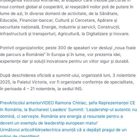
noul context global al cooperării, al reaşezării noilor poli de putere în
lume de azi, în diverse domenii de activitate, de la Sănătate,
Educaţie, Financiar-bancar, Cultură şi Cercetare, Apărare şi
securitate naţională, Energie, Industrie şi servicii, Construcţii,
infrastructură şi transporturi, Agricultură, la Digitalizare şi Inovare.
Potrivit organizatorilor, peste 300 de speakeri vor desluşi „noua foaie
de parcurs a României” în Europa şi în lume, vor prezenta idei,
experienţe dar şi soluţii inovatoare pentru un viitor sigur şi durabil.
După deschiderea oficială a summit-ului, organizată luni, 3 noiembrie
2025, la Palatul Victoria, vor fi organizate conferinţe de specialitate,
în perioada 4 – 21 noiembrie, la sediul INS.
Prev
Articolul anterior
VIDEO Ramona Chiriac, șefa Reprezentanţei CE
în România, la Bucharest Leaders’ Summit: ‘Leadership-ul autentic nu
domină, ci servește. România are energia și resursele pentru a
deveni un exemplu de leadership european matur‘
Următorul articol
Hidroelectrica anunță că a depăşit pragul de un
milion de clienţi
Next