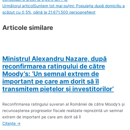
Următorul articol
Suntem tot mai puțini: Populaţia după domiciliu a
scăzut cu 0,5%, până la 21.671.500 persoane
Next
Articole similare
Ministrul Alexandru Nazare, după
reconfirmarea ratingului de către
Moody’s: ‘Un semnal extrem de
important pe care am dorit să îl
transmitem pieţelor şi investitorilor’
Reconfirmarea ratingului suveran al României de către Moody’s şi
recunoaşterea progreselor fiscale realizate reprezintă un semnal
extrem de important pe care am dorit să îl
Citește →