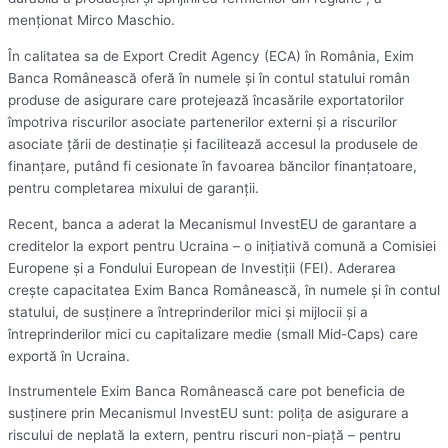
menţionat Mirco Maschio.
În calitatea sa de Export Credit Agency (ECA) în România, Exim
Banca Românească oferă în numele şi în contul statului român
produse de asigurare care protejează încasările exportatorilor
împotriva riscurilor asociate partenerilor externi şi a riscurilor
asociate ţării de destinaţie şi facilitează accesul la produsele de
finanţare, putând fi cesionate în favoarea băncilor finanţatoare,
pentru completarea mixului de garanţii.
Recent, banca a aderat la Mecanismul InvestEU de garantare a
creditelor la export pentru Ucraina – o iniţiativă comună a Comisiei
Europene şi a Fondului European de Investiţii (FEI). Aderarea
creşte capacitatea Exim Banca Românească, în numele şi în contul
statului, de susţinere a întreprinderilor mici şi mijlocii şi a
întreprinderilor mici cu capitalizare medie (small Mid-Caps) care
exportă în Ucraina.
Instrumentele Exim Banca Românească care pot beneficia de
susţinere prin Mecanismul InvestEU sunt: poliţa de asigurare a
riscului de neplată la extern, pentru riscuri non-piaţă – pentru