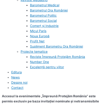
Reviste Mediauno
Barometrul Medical
Barometrul Ora României
Barometrul Politic
Barometrul Social
Comerț și Industrie
Micul Paris
Noua Europă
Profit Net
Supliment Barometru Ora României
Proiecte tematice
Reviste Împreună Protejăm România
Number One
Excelență pentru viitor
Editura
News
Despre noi
Contact
Accesul la evenimentele „Împreună Protejăm România” este
permis exclusiv pe baza invitației nominale și netransmisibile