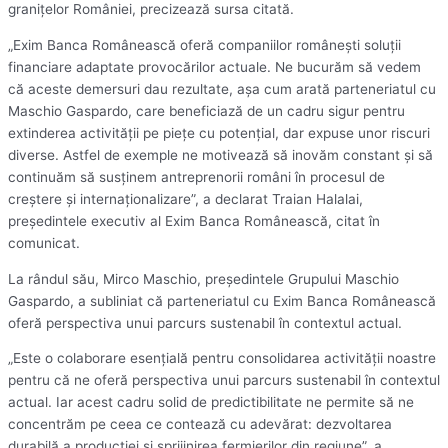
graniţelor României, precizează sursa citată.
„Exim Banca Românească oferă companiilor româneşti soluţii
financiare adaptate provocărilor actuale. Ne bucurăm să vedem
că aceste demersuri dau rezultate, aşa cum arată parteneriatul cu
Maschio Gaspardo, care beneficiază de un cadru sigur pentru
extinderea activităţii pe pieţe cu potenţial, dar expuse unor riscuri
diverse. Astfel de exemple ne motivează să inovăm constant şi să
continuăm să susţinem antreprenorii români în procesul de
creştere şi internaţionalizare”, a declarat Traian Halalai,
preşedintele executiv al Exim Banca Românească, citat în
comunicat.
La rândul său, Mirco Maschio, preşedintele Grupului Maschio
Gaspardo, a subliniat că parteneriatul cu Exim Banca Românească
oferă perspectiva unui parcurs sustenabil în contextul actual.
„Este o colaborare esenţială pentru consolidarea activităţii noastre
pentru că ne oferă perspectiva unui parcurs sustenabil în contextul
actual. Iar acest cadru solid de predictibilitate ne permite să ne
concentrăm pe ceea ce contează cu adevărat: dezvoltarea
durabilă a producţiei şi sprijinirea fermierilor din regiune”, a