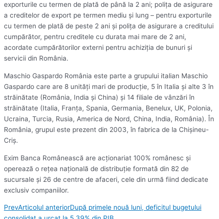
exporturile cu termen de plată de până la 2 ani; poliţa de asigurare
a creditelor de export pe termen mediu şi lung – pentru exporturile
cu termen de plată de peste 2 ani şi poliţa de asigurare a creditului
cumpărător, pentru creditele cu durata mai mare de 2 ani,
acordate cumpărătorilor externi pentru achiziţia de bunuri şi
servicii din România.
Maschio Gaspardo România este parte a grupului italian Maschio
Gaspardo care are 8 unităţi mari de producţie, 5 în Italia şi alte 3 în
străinătate (România, India şi China) şi 14 filiale de vânzări în
străinătate (Italia, Franţa, Spania, Germania, Benelux, UK, Polonia,
Ucraina, Turcia, Rusia, America de Nord, China, India, România). În
România, grupul este prezent din 2003, în fabrica de la Chişineu-
Criş.
Exim Banca Românească are acţionariat 100% românesc şi
operează o reţea naţională de distribuţie formată din 82 de
sucursale şi 26 de centre de afaceri, cele din urmă fiind dedicate
exclusiv companiilor.
Prev
Articolul anterior
După primele nouă luni, deficitul bugetului
consolidat a urcat la 5,39% din PIB