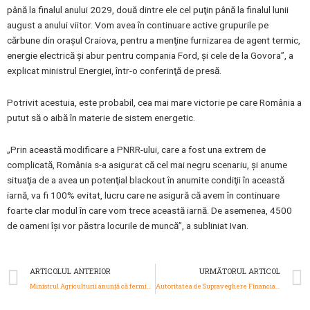
până la finalul anului 2029, două dintre ele cel puţin până la finalul lunii
august a anului viitor. Vom avea în continuare active grupurile pe
cărbune din oraşul Craiova, pentru a menţine furnizarea de agent termic,
energie electrică şi abur pentru compania Ford, şi cele de la Govora”, a
explicat ministrul Energiei, într-o conferinţă de presă.
Potrivit acestuia, este probabil, cea mai mare victorie pe care România a
putut să o aibă în materie de sistem energetic.
„Prin această modificare a PNRR-ului, care a fost una extrem de
complicată, România s-a asigurat că cel mai negru scenariu, şi anume
situaţia de a avea un potenţial blackout în anumite condiţii în această
iarnă, va fi 100% evitat, lucru care ne asigură că avem în continuare
foarte clar modul în care vom trece această iarnă. De asemenea, 4500
de oameni îşi vor păstra locurile de muncă”, a subliniat Ivan.
Prev
ARTICOLUL ANTERIOR
URMĂTORUL ARTICOL
Ministrul Agriculturii anunță că fermierii şi procesatorii care vor să investească în energie verde pot consulta ghidul solicitantului până pe 30 octombrie
Autoritatea de Supraveghere Financiară achiziţionează un program informatic pentru supravegherea activităţii de tranzacţionare pe piaţa locală de capital