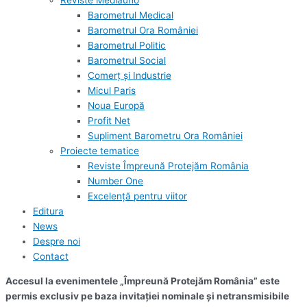
Reviste Mediauno
Barometrul Medical
Barometrul Ora României
Barometrul Politic
Barometrul Social
Comerț și Industrie
Micul Paris
Noua Europă
Profit Net
Supliment Barometru Ora României
Proiecte tematice
Reviste Împreună Protejăm România
Number One
Excelență pentru viitor
Editura
News
Despre noi
Contact
Accesul la evenimentele „Împreună Protejăm România” este
permis exclusiv pe baza invitației nominale și netransmisibile