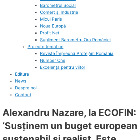
Barometrul Social
Comerț și Industrie
Micul Paris
Noua Europă
Profit Net
Supliment Barometru Ora României
Proiecte tematice
Reviste Împreună Protejăm România
Number One
Excelență pentru viitor
Editura
News
Despre noi
Contact
Alexandru Nazare, la ECOFIN:
‘Susţinem un buget european
sustenabil şi realist. Este