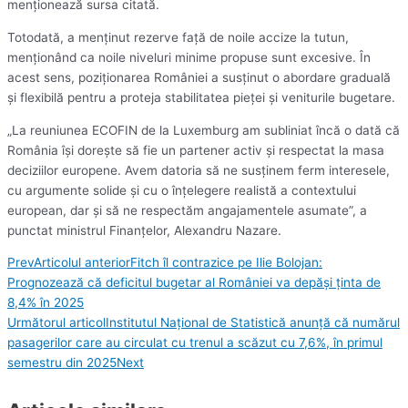
menţionează sursa citată.
Totodată, a menţinut rezerve faţă de noile accize la tutun,
menţionând ca noile niveluri minime propuse sunt excesive. În
acest sens, poziţionarea României a susţinut o abordare graduală
şi flexibilă pentru a proteja stabilitatea pieţei şi veniturile bugetare.
„La reuniunea ECOFIN de la Luxemburg am subliniat încă o dată că
România îşi doreşte să fie un partener activ şi respectat la masa
deciziilor europene. Avem datoria să ne susţinem ferm interesele,
cu argumente solide şi cu o înţelegere realistă a contextului
european, dar şi să ne respectăm angajamentele asumate”, a
punctat ministrul Finanţelor, Alexandru Nazare.
Prev
Articolul anterior
Fitch îl contrazice pe Ilie Bolojan:
Prognozează că deficitul bugetar al României va depăși ținta de
8,4% în 2025
Următorul articol
Institutul Naţional de Statistică anunță că numărul
pasagerilor care au circulat cu trenul a scăzut cu 7,6%, în primul
semestru din 2025
Next