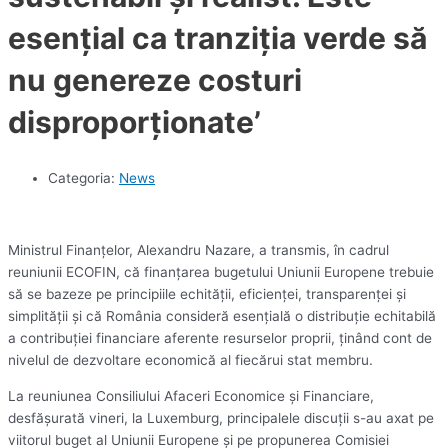
esenţial ca tranziţia verde să
nu genereze costuri
disproporţionate’
Categoria:
News
Ministrul Finanţelor, Alexandru Nazare, a transmis, în cadrul
reuniunii ECOFIN, că finanţarea bugetului Uniunii Europene trebuie
să se bazeze pe principiile echităţii, eficienţei, transparenţei şi
simplităţii şi că România consideră esenţială o distribuţie echitabilă
a contribuţiei financiare aferente resurselor proprii, ţinând cont de
nivelul de dezvoltare economică al fiecărui stat membru.
La reuniunea Consiliului Afaceri Economice şi Financiare,
desfăşurată vineri, la Luxemburg, principalele discuţii s-au axat pe
viitorul buget al Uniunii Europene şi pe propunerea Comisiei