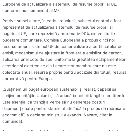
Europene de actualizare a sistemului de resurse proprii al UE,
conform unui comunicat al MF.
Potrivit sursei citate, în cadrul reuniunii, subiectul central a fost
reprezentat de actualizarea sistemului de resurse proprii al
bugetului UE, care reprezintă aproximativ 90% din veniturile
bugetare comunitare. Comisia Europeană a propus cinci noi
resurse proprii: sistemul UE de comercializare a certificatelor de
emisii, mecanismul de ajustare la frontieră a emisiilor de carbon,
aplicarea unei cote de apel uniforme la greutatea echipamentelor
electrice şi electronice din fiecare stat membru care nu este
colectată anual, resursă proprie pentru accizele din tutun, resursă
corporativă pentru Europa.
„Susţinem un buget european sustenabil şi realist, capabil să
sprijine priorităţile Uniunii şi să aducă beneficii tangibile cetăţenilor.
Este esenţial ca tranziţia verde să nu genereze costuri
disproporţionate pentru statele aflate încă în proces de redresare
economică”, a declarat ministrul Alexandru Nazare, citat în
comunicat.