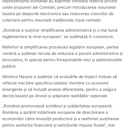
Reprezentanţii României au exprimat totodată rezerve privind
unele propuneri ale Comisiei, precum introducerea resurselor
bazate pe deşeurile electronice sau reducerea costurilor de
colectare pentru resursele tradiţionale (taxe vamale).
„România a susţinut simplificarea administrativă şi o mai bună
reglementare la nivel european”, se subliniază în comunicat.
Referitor la simplificarea procesului legislativ european, partea
română a subliniat nevoia de reducere a poverii administrative şi
birocratice, în special pentru întreprinderile mici şi administraţiile
publice.
Ministrul Nazare a subliniat că evaluările de impact trebuie să
reflecte mai bine specificul statelor membre cu economii
emergente şi să includă analize diferenţiate, pentru a asigura
decizii bazate pe dovezi şi adaptate realităţilor naţionale.
„România promovează echilibrul şi solidaritatea europeană.
România a sprijinit iniţiativele europene de direcţionare a
economiilor către investiţii productive şi a reafirmat susţinerea
pentru asistenţa financiară şi sancţiunile impuse Rusiei”, mai