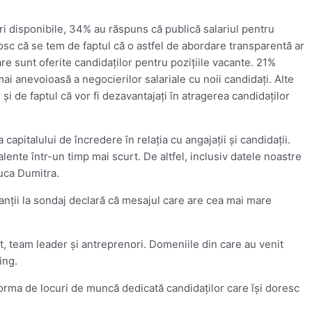
i disponibile, 34% au răspuns că publică salariul pentru
nosc că se tem de faptul că o astfel de abordare transparentă ar
are sunt oferite candidaţilor pentru poziţiile vacante. 21%
ai anevoioasă a negocierilor salariale cu noii candidaţi. Alte
şi de faptul că vor fi dezavantajaţi în atragerea candidaţilor
capitalului de încredere în relaţia cu angajaţii şi candidaţii.
ente într-un timp mai scurt. De altfel, inclusiv datele noastre
luca Dumitra.
ipanţii la sondaj declară că mesajul care are cea mai mare
, team leader şi antreprenori. Domeniile din care au venit
ing.
forma de locuri de muncă dedicată candidaţilor care îşi doresc