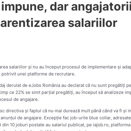
impune, dar angajatori
arentizarea salariilor
area salariilor şi nu au început procesul de implementare şi ad
, potrivit unei platforme de recrutare.
ndaj derulat de eJobs România au declarat că nu sunt pregătiţi pen
 timp ce 22% se simt parţial pregătiţi, au început să analizeze imp
rocesul de angajare.
osc directiva şi faptul că nu mai durează mult până când va fi ş
n anunţul de angajare. Excepţie fac job-urile blue collar, adresat
din 10 joburi postate au salariul publicat, pe iajob.ro, platform