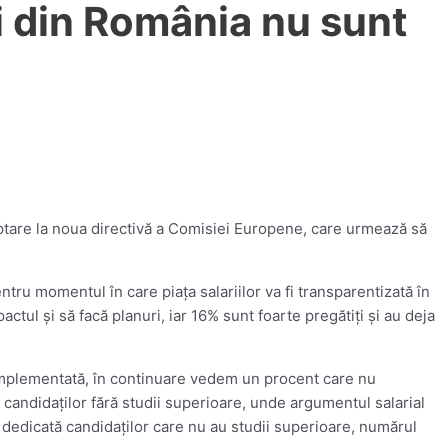
i din România nu sunt
aptare la noua directivă a Comisiei Europene, care urmează să
tru momentul în care piaţa salariilor va fi transparentizată în
actul şi să facă planuri, iar 16% sunt foarte pregătiţi şi au deja
i implementată, în continuare vedem un procent care nu
e candidaţilor fără studii superioare, unde argumentul salarial
a dedicată candidaţilor care nu au studii superioare, numărul