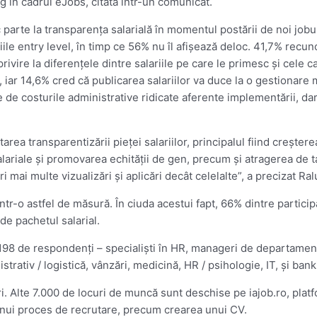
g în cadrul eJobs, citată într-un comunicat.
arte la transparenţa salarială în momentul postării de noi jobur
ţiile entry level, în timp ce 56% nu îl afişează deloc. 41,7% recu
ivire la diferenţele dintre salariile pe care le primesc şi cele c
iar 14,6% cred că publicarea salariilor va duce la o gestionare m
 de costurile administrative ridicate aferente implementării, dar 
a transparentizării pieţei salariilor, principalul fiind creşterea 
lariale şi promovarea echităţii de gen, precum şi atragerea de tal
i mai multe vizualizări şi aplicări decât celelalte”, a precizat Ra
într-o astfel de măsură. În ciuda acestui fapt, 66% dintre partic
de pachetul salarial.
 198 de respondenţi – specialişti în HR, manageri de departament
trativ / logistică, vânzări, medicină, HR / psihologie, IT, şi bank
. Alte 7.000 de locuri de muncă sunt deschise pe iajob.ro, plat
i unui proces de recrutare, precum crearea unui CV.