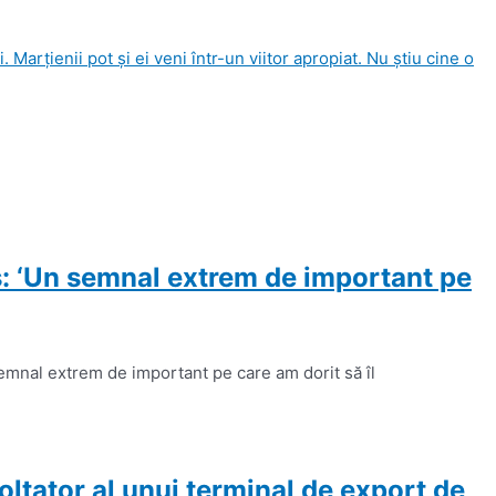
arţienii pot şi ei veni într-un viitor apropiat. Nu ştiu cine o
s: ‘Un semnal extrem de important pe
emnal extrem de important pe care am dorit să îl
tator al unui terminal de export de