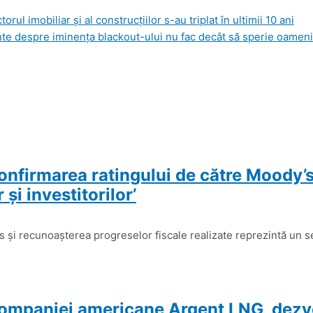
orul imobiliar şi al construcţiilor s-au triplat în ultimii 10 ani
te despre iminenţa blackout-ului nu fac decât să sperie oamenii. M
onfirmarea ratingului de către Moody’
şi investitorilor’
 şi recunoaşterea progreselor fiscale realizate reprezintă un s
companiei americane Argent LNG, dezvol