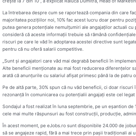
creşte la 7 din 10”, a explicat Raluca Dumitra, Head of Marketin
La întrebarea despre cum se raportează compania din care fac p
majoritatea poziţiilor noi, 10% fac acest lucru doar pentru pozi
putea genera potenţiale nemulţumiri ale angajaţilor actuali cu pr
consideră că aceste informaţii trebuie să rămână confidenţiale, 
riscuri pe care le văd în adoptarea acestei directive sunt legate
pentru că nu oferă salarii competitive.
„Sunt şi angajatori care văd mai degrabă beneficii în implementare
Alte beneficii menţionate au mai fost reducerea diferenţelor sa
arată că anunţurile cu salariul afişat primesc până la de patru or
Pe de altă parte, 30% spun că nu văd beneficii, ci doar riscuri 
rezonanţă în comunicarea cu potenţialii angajaţi este cel legat 
Sondajul a fost realizat în luna septembrie, pe un eşantion de
cele mai multe răspunsuri au fost construcţii, producţie, adminis
În acest moment, pe eJobs.ro sunt disponibile 24.000 de joburi
să se angajeze rapid, fără a mai trece prin paşii tradiţionali a