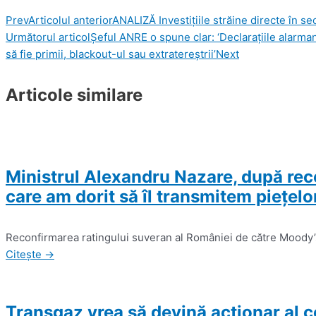
Prev
Articolul anterior
ANALIZĂ Investiţiile străine directe în sect
Următorul articol
Șeful ANRE o spune clar: ‘Declaraţiile alarman
să fie primii, blackout-ul sau extratereştrii’
Next
Articole similare
Ministrul Alexandru Nazare, după rec
care am dorit să îl transmitem pieţelor 
Reconfirmarea ratingului suveran al României de către Moody’s
Citește →
Transgaz vrea să devină acţionar al 