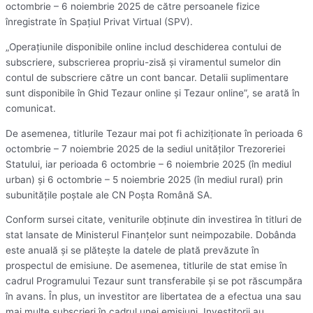
octombrie – 6 noiembrie 2025 de către persoanele fizice
înregistrate în Spaţiul Privat Virtual (SPV).
„Operaţiunile disponibile online includ deschiderea contului de
subscriere, subscrierea propriu-zisă şi viramentul sumelor din
contul de subscriere către un cont bancar. Detalii suplimentare
sunt disponibile în Ghid Tezaur online şi Tezaur online”, se arată în
comunicat.
De asemenea, titlurile Tezaur mai pot fi achiziţionate în perioada 6
octombrie – 7 noiembrie 2025 de la sediul unităţilor Trezoreriei
Statului, iar perioada 6 octombrie – 6 noiembrie 2025 (în mediul
urban) şi 6 octombrie – 5 noiembrie 2025 (în mediul rural) prin
subunităţile poştale ale CN Poşta Română SA.
Conform sursei citate, veniturile obţinute din investirea în titluri de
stat lansate de Ministerul Finanţelor sunt neimpozabile. Dobânda
este anuală şi se plăteşte la datele de plată prevăzute în
prospectul de emisiune. De asemenea, titlurile de stat emise în
cadrul Programului Tezaur sunt transferabile şi se pot răscumpăra
în avans. În plus, un investitor are libertatea de a efectua una sau
mai multe subscrieri în cadrul unei emisiuni. Investitorii au