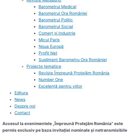
Reviste Mediauno
Barometrul Medical
Barometrul Ora României
Barometrul Politic
Barometrul Social
Comerț și Industrie
Micul Paris
Noua Europă
Profit Net
Supliment Barometru Ora României
Proiecte tematice
Reviste Împreună Protejăm România
Number One
Excelență pentru viitor
Editura
News
Despre noi
Contact
Accesul la evenimentele „Împreună Protejăm România” este
permis exclusiv pe baza invitației nominale și netransmisibile