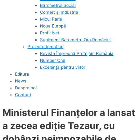
Barometrul Social
Comerț și Industrie
Micul Paris
Noua Europă
Profit Net
Supliment Barometru Ora României
Proiecte tematice
Reviste Împreună Protejăm România
Number One
Excelență pentru viitor
Editura
News
Despre noi
Contact
Ministerul Finanţelor a lansat
a zecea ediţie Tezaur, cu
dobânzi neimpozabile de