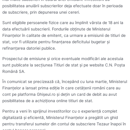
posibilitatea anulării subscrierilor deja efectuate doar în perioada
de subscriere, prin depunerea unei cereri.
Sunt eligibile persoanele fizice care au împlinit vârsta de 18 ani la
data efectuării subscrierii. Fondurile obţinute de Ministerul
Finanţelor în calitate de emitent, ca urmare a emisiunii de titluri de
stat, vor fi utilizate pentru finanţarea deficitului bugetar şi
refinanţarea datoriei publice.
Prospectul de emisiune şi orice eventuale modificări ale acestuia
sunt publicate la secţiunea Titluri de stat şi pe website C.N. Poşta
Română SA.
În comunicat se precizează că, începând cu luna martie, Ministerul
Finanţelor a lansat prima ediţie în care cetăţenii români care au
cont pe platforma Ghişeul.ro şi deţin un card de debit au avut
posibilitatea de a achiziţiona online titluri de stat.
Pentru a veni în sprijinul investitorilor cu o experienţă complet
digitalizată şi eficientă, Ministerul Finanţelor a pregătit un ghid
pentru transferul sumelor din contul de subscriere Tezaur înapoi în