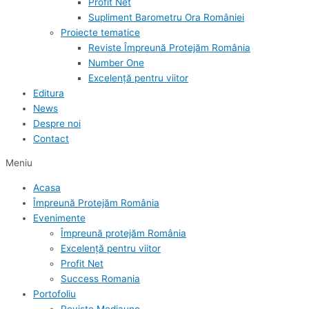
Profit Net
Supliment Barometru Ora României
Proiecte tematice
Reviste Împreună Protejăm România
Number One
Excelență pentru viitor
Editura
News
Despre noi
Contact
Meniu
Acasa
Împreună Protejăm România
Evenimente
Împreună protejăm România
Excelență pentru viitor
Profit Net
Success Romania
Portofoliu