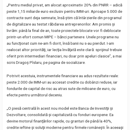
„Pentru mediul privat, am alocat aproximativ 20% din PNRR – adică
peste 1,15 miliarde euro exclusiv pentru IMM-uri. Aproape 5.000 de
contracte sunt deja semnate, însă ştim că întârzierile din programul
de digitalizare au testat răbdarea antreprenorilor. Am promis şi
livrăm: până la final de an, toate proiectele blocate vor fi deblocate
printr-un efort comun MIPE – bănci partenere. Unele programe nu
au funcţionat cum ne-am fi dorit, însă banii nu s-au pierdut. I-am
realocat altor priorităţi, iar lecţia învăţată este clară: sprijinul trebuie
oferit prin intermediari financiari, nu doar prin apeluri clasice”, a mai
scris Dragoş Pîslaru, pe pagina de socializare.
Potrivit acestuia, instrumentele financiare au adus rezultate reale:
peste 2.000 de IMM-uri au accesat credite cu dobânzi reduse, iar
fondurile de capital de risc au atras sute de milioane de euro, cu
efecte pentru următorul deceniu.
„O piesă centrală în acest nou model este Banca de Investiţii şi
Dezvoltare, consolidată şi capitalizată cu fonduri europene. Ea
devine motorul finanţărilor rapide, cu granturi de până la 40%,
credite ieftine şi soluţii moderne pentru firmele româneşti. În aceeaşi