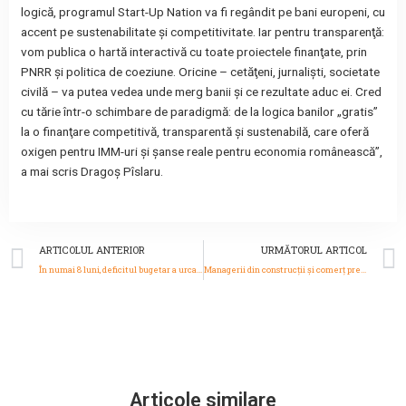
logică, programul Start-Up Nation va fi regândit pe bani europeni, cu
accent pe sustenabilitate şi competitivitate. Iar pentru transparenţă:
vom publica o hartă interactivă cu toate proiectele finanţate, prin
PNRR şi politica de coeziune. Oricine – cetăţeni, jurnalişti, societate
civilă – va putea vedea unde merg banii şi ce rezultate aduc ei. Cred
cu tărie într-o schimbare de paradigmă: de la logica banilor „gratis”
la o finanţare competitivă, transparentă şi sustenabilă, care oferă
oxigen pentru IMM-uri şi şanse reale pentru economia românească”,
a mai scris Dragoş Pîslaru.
Prev
ARTICOLUL ANTERIOR
URMĂTORUL ARTICOL
În numai 8 luni, deficitul bugetar a urcat la 4,54% din PIB
Managerii din construcţii şi comerţ preconizează scădereaa activităţii în construcţii şi comerţ și o creştere a preţurilor în toate sectoarele
Articole similare