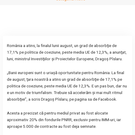
România a atins, la finalul lunii august, un grad de absorbţie de
17,1% pe politica de coeziune, peste media UE de 12,3%, a anunţat,
luni, ministrul Investiţiilor şi Proiectelor Europene, Dragoş Pîslaru.
„Banii europeni sunt o uriaşă oportunitate pentru România. La final
de august, ţara noastră a atins un grad de absorbţie de 17,1% pe
politica de coeziune, peste media UE de 12,3%. E un pas bun, dar nu
e un motiv de triumfalism. Trebuie să accelerăm şi mai mult ritmul
absorbţiei”, a scris Dragoş Pîslaru, pe pagina sa de Facebook.
Acesta a precizat că pentru mediul privat au fost alocate
aproximativ 20% din fondurile PNRR, exclusiv pentru IMM-uri, iar
aproape 5.000 de contracte au fost deja semnate.