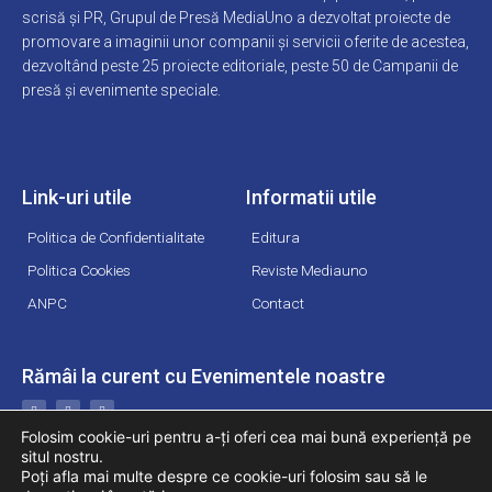
scrisă și PR, Grupul de Presă MediaUno a dezvoltat proiecte de
promovare a imaginii unor companii și servicii oferite de acestea,
dezvoltând peste 25 proiecte editoriale, peste 50 de Campanii de
presă și evenimente speciale.
Link-uri utile
Informatii utile
Politica de Confidentialitate
Editura
Politica Cookies
Reviste Mediauno
ANPC
Contact
Rămâi la curent cu Evenimentele noastre
F
L
Y
a
i
o
c
n
u
Folosim cookie-uri pentru a-ți oferi cea mai bună experiență pe
e
k
t
b
e
u
situl nostru.
o
d
b
o
i
e
Poți afla mai multe despre ce cookie-uri folosim sau să le
k
n
-