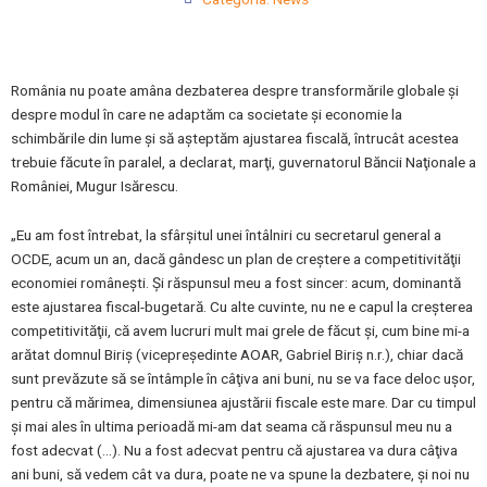
România nu poate amâna dezbaterea despre transformările globale şi
despre modul în care ne adaptăm ca societate şi economie la
schimbările din lume şi să aşteptăm ajustarea fiscală, întrucât acestea
trebuie făcute în paralel, a declarat, marţi, guvernatorul Băncii Naţionale a
României, Mugur Isărescu.
„Eu am fost întrebat, la sfârşitul unei întâlniri cu secretarul general a
OCDE, acum un an, dacă gândesc un plan de creştere a competitivităţii
economiei româneşti. Şi răspunsul meu a fost sincer: acum, dominantă
este ajustarea fiscal-bugetară. Cu alte cuvinte, nu ne e capul la creşterea
competitivităţii, că avem lucruri mult mai grele de făcut şi, cum bine mi-a
arătat domnul Biriş (vicepreşedinte AOAR, Gabriel Biriş n.r.), chiar dacă
sunt prevăzute să se întâmple în câţiva ani buni, nu se va face deloc uşor,
pentru că mărimea, dimensiunea ajustării fiscale este mare. Dar cu timpul
şi mai ales în ultima perioadă mi-am dat seama că răspunsul meu nu a
fost adecvat (…). Nu a fost adecvat pentru că ajustarea va dura câţiva
ani buni, să vedem cât va dura, poate ne va spune la dezbatere, şi noi nu