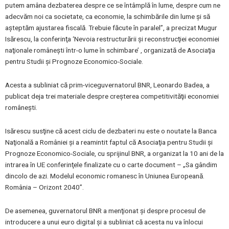
putem amâna dezbaterea despre ce se întâmplă în lume, despre cum ne
adecvăm noi ca societate, ca economie, la schimbările din lume şi să
aşteptăm ajustarea fiscală. Trebuie făcute în paralel”, a precizat Mugur
Isărescu, la conferinţa ‘Nevoia restructurării şi reconstrucţiei economiei
naţionale româneşti într-o lume în schimbare’ , organizată de Asociaţia
pentru Studii şi Prognoze Economico-Sociale.
Acesta a subliniat că prim-viceguvernatorul BNR, Leonardo Badea, a
publicat deja trei materiale despre creşterea competitivităţii economiei
româneşti.
Isărescu susţine că acest ciclu de dezbateri nu este o noutate la Banca
Naţională a României şi a reamintit faptul că Asociaţia pentru Studii şi
Prognoze Economico-Sociale, cu sprijinul BNR, a organizat la 10 ani de la
intrarea în UE conferinţele finalizate cu o carte document – „Sa gândim
dincolo de azi. Modelul economic romanesc în Uniunea Europeană.
România – Orizont 2040”.
De asemenea, guvernatorul BNR a menţionat şi despre procesul de
introducere a unui euro digital şi a subliniat că acesta nu va înlocui