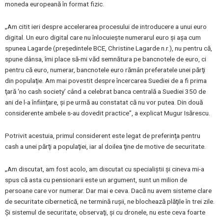
moneda europeană în format fizic.
„Am citit ieri despre accelerarea procesului de introducere a unui euro
digital. Un euro digital care nu înlocuieşte numerarul euro şi aşa cum
spunea Lagarde (preşedintele BCE, Christine Lagarde n.r.), nu pentru că,
spune dânsa, îmi place să-mi văd semnătura pe bancnotele de euro, ci
pentru că euro, numerar, bancnotele euro rămân preferatele unei părţi
din populaţie. Am mai povestit despre încercarea Suediei de a fi prima
ţară ‘no cash society’ când a celebrat banca centrală a Suediei 350 de
ani de l-a înfiinţare, şi pe urmă au constatat că nu vor putea. Din două
considerente ambele s-au dovedit practice”, a explicat Mugur Isărescu.
Potrivit acestuia, primul considerent este legat de preferinţa pentru
cash a unei părţi a populaţiei, iar al doilea ţine de motive de securitate.
„Am discutat, am fost acolo, am discutat cu specialiştii şi cineva mi-a
spus că asta cu pensionarii este un argument, sunt un milion de
persoane care vor numerar. Dar mai e ceva. Dacă nu avem sisteme clare
de securitate cibernetică, ne termină ruşii, ne blochează plăţile în trei zile.
Şi sistemul de securitate, observaţi, şi cu dronele, nu este ceva foarte