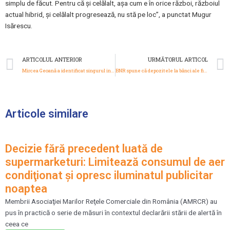
simplu de făcut. Pentru că şi celălalt, aşa cum e în orice război, războiul
actual hibrid, şi celălalt progresează, nu stă pe loc”, a punctat Mugur
Isărescu.
Prev
ARTICOLUL ANTERIOR
URMĂTORUL ARTICOL
Mircea Geoană a identificat singurul instrument în care România poate să joace un rol multiregional de putere: ‘Nu doar în Europa de Sud-Est, dar şi peste Marea Neagră şi în Europa Centrală’
BNR spune că depozitele la bănci ale firmelor şi populaţiei au scăzut
Articole similare
Decizie fără precedent luată de
supermarketuri: Limitează consumul de aer
condiţionat şi opresc iluminatul publicitar
noaptea
Membrii Asociaţiei Marilor Reţele Comerciale din România (AMRCR) au
pus în practică o serie de măsuri în contextul declarării stării de alertă în
ceea ce