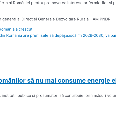
erm al României pentru promovarea intereselor fermierilor şi pesc
tor general al Direcţiei Generale Dezvoltare Rurală – AM PNDR.
 România a crescut
din România are premisele să depăşească, în 2029-2030, valoare
românilor să nu mai consume energie e
, instituţii publice şi prosumatori să contribuie, prin măsuri vo