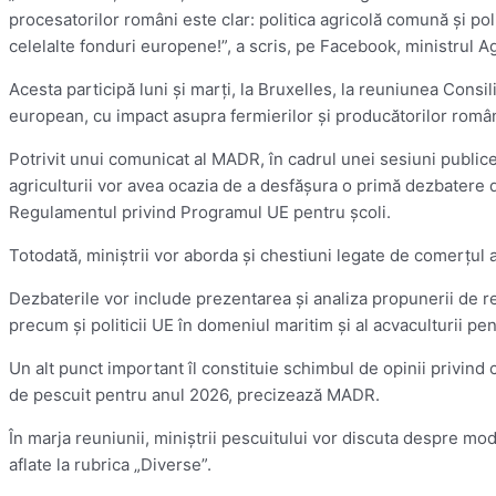
procesatorilor români este clar: politica agricolă comună şi po
celelalte fonduri europene!”, a scris, pe Facebook, ministrul Agr
Acesta participă luni şi marţi, la Bruxelles, la reuniunea Consil
european, cu impact asupra fermierilor şi producătorilor român
Potrivit unui comunicat al MADR, în cadrul unei sesiuni public
agriculturii vor avea ocazia de a desfăşura o primă dezbatere 
Regulamentul privind Programul UE pentru şcoli.
Totodată, miniştrii vor aborda şi chestiuni legate de comerţul a
Dezbaterile vor include prezentarea şi analiza propunerii de r
precum şi politicii UE în domeniul maritim şi al acvaculturii p
Un alt punct important îl constituie schimbul de opinii privind co
de pescuit pentru anul 2026, precizează MADR.
În marja reuniunii, miniştrii pescuitului vor discuta despre mo
aflate la rubrica „Diverse”.