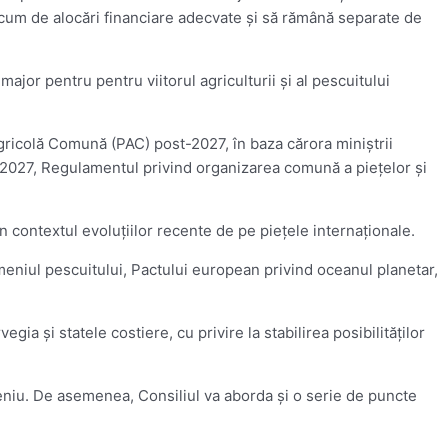
 acum de alocări financiare adecvate şi să rămână separate de
ajor pentru pentru viitorul agriculturii şi al pescuitului
gricolă Comună (PAC) post-2027, în baza cărora miniştrii
t-2027, Regulamentul privind organizarea comună a pieţelor şi
n contextul evoluţiilor recente de pe pieţele internaţionale.
meniul pescuitului, Pactului european privind oceanul planetar,
ia şi statele costiere, cu privire la stabilirea posibilităţilor
omeniu. De asemenea, Consiliul va aborda şi o serie de puncte