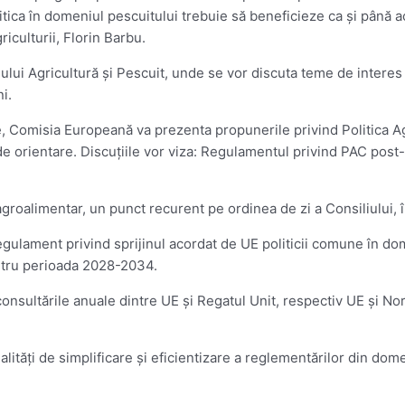
litica în domeniul pescuitului trebuie să beneficieze ca şi până
iculturii, Florin Barbu.
iului Agricultură şi Pescuit, unde se vor discuta teme de interes m
i.
e, Comisia Europeană va prezenta propunerile privind Politica A
de orientare. Discuţiile vor viza: Regulamentul privind PAC pos
groalimentar, un punct recurent pe ordinea de zi a Consiliului, î
egulament privind sprijinul acordat de UE politicii comune în do
entru perioada 2028-2034.
nsultările anuale dintre UE şi Regatul Unit, respectiv UE şi Norveg
dalităţi de simplificare şi eficientizare a reglementărilor din d