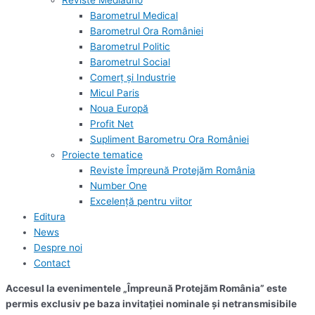
Reviste Mediauno
Barometrul Medical
Barometrul Ora României
Barometrul Politic
Barometrul Social
Comerț și Industrie
Micul Paris
Noua Europă
Profit Net
Supliment Barometru Ora României
Proiecte tematice
Reviste Împreună Protejăm România
Number One
Excelență pentru viitor
Editura
News
Despre noi
Contact
Accesul la evenimentele „Împreună Protejăm România” este
permis exclusiv pe baza invitației nominale și netransmisibile