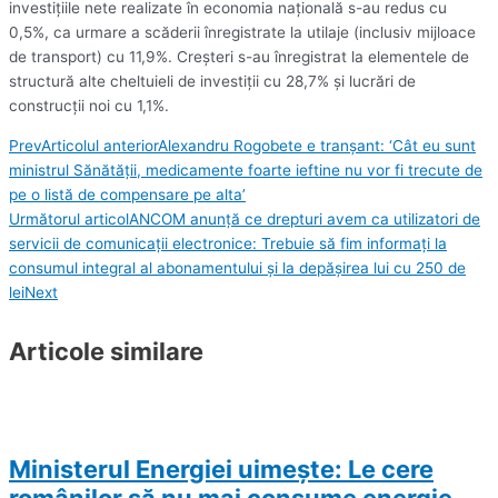
investiţiile nete realizate în economia naţională s-au redus cu
0,5%, ca urmare a scăderii înregistrate la utilaje (inclusiv mijloace
de transport) cu 11,9%. Creşteri s-au înregistrat la elementele de
structură alte cheltuieli de investiţii cu 28,7% şi lucrări de
construcţii noi cu 1,1%.
Prev
Articolul anterior
Alexandru Rogobete e tranșant: ‘Cât eu sunt
ministrul Sănătăţii, medicamente foarte ieftine nu vor fi trecute de
pe o listă de compensare pe alta’
Următorul articol
ANCOM anunță ce drepturi avem ca utilizatori de
servicii de comunicaţii electronice: Trebuie să fim informaţi la
consumul integral al abonamentului şi la depăşirea lui cu 250 de
lei
Next
Articole similare
Ministerul Energiei uimește: Le cere