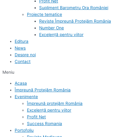
Profit Net
Supliment Barometru Ora României
Proiecte tematice
Reviste Împreună Protejăm România
Number One
Excelență pentru viitor
Editura
News
Despre noi
Contact
Meniu
Acasa
Împreună Protejăm România
Evenimente
Împreună protejăm România
Excelență pentru viitor
Profit Net
Success Romania
Portofoliu