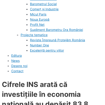
Barometrul Social
Comerț și Industrie
Micul Paris
Noua Europă
Profit Net
Supliment Barometru Ora României
Proiecte tematice
Reviste Împreună Protejăm România
Number One
Excelență pentru viitor
Editura
News
Despre noi
Contact
Cifrele INS arată că
investiţiile în economia
naţională au depăşit 83,8