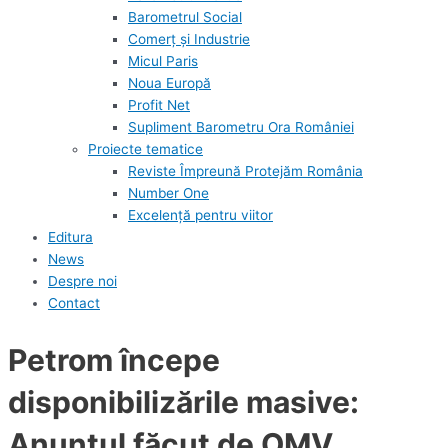
Barometrul Social
Comerț și Industrie
Micul Paris
Noua Europă
Profit Net
Supliment Barometru Ora României
Proiecte tematice
Reviste Împreună Protejăm România
Number One
Excelență pentru viitor
Editura
News
Despre noi
Contact
Petrom începe
disponibilizările masive:
Anunțul făcut de OMV