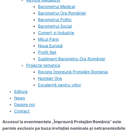
Reviste Mediauno
Barometrul Medical
Barometrul Ora României
Barometrul Politic
Barometrul Social
Comerț și Industrie
Micul Paris
Noua Europă
Profit Net
Supliment Barometru Ora României
Proiecte tematice
Reviste Împreună Protejăm România
Number One
Excelență pentru viitor
Editura
News
Despre noi
Contact
Accesul la evenimentele „Împreună Protejăm România” este
permis exclusiv pe baza invitației nominale și netransmisibile