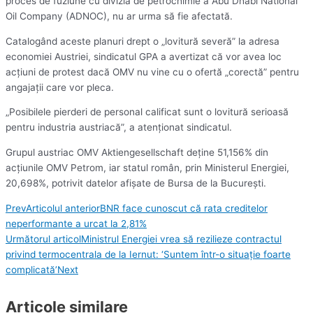
proces de fuziune cu divizia de petrochimie a Abu Dhabi National
Oil Company (ADNOC), nu ar urma să fie afectată.
Catalogând aceste planuri drept o „lovitură severă” la adresa
economiei Austriei, sindicatul GPA a avertizat că vor avea loc
acţiuni de protest dacă OMV nu vine cu o ofertă „corectă” pentru
angajaţii care vor pleca.
„Posibilele pierderi de personal calificat sunt o lovitură serioasă
pentru industria austriacă”, a atenţionat sindicatul.
Grupul austriac OMV Aktiengesellschaft deţine 51,156% din
acţiunile OMV Petrom, iar statul român, prin Ministerul Energiei,
20,698%, potrivit datelor afişate de Bursa de la Bucureşti.
Prev
Articolul anterior
BNR face cunoscut că rata creditelor
neperformante a urcat la 2,81%
Următorul articol
Ministrul Energiei vrea să rezilieze contractul
privind termocentrala de la Iernut: ‘Suntem într-o situaţie foarte
complicată’
Next
Articole similare