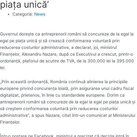
piaţa unică’
Categoria:
News
Guvernul doreşte ca antreprenorii români să concureze de la egal la
egal pe piaţa unică şi să crească conformarea voluntară prin
reducerea costurilor administrative, a declarat, joi, ministrul
Finanţelor, Alexandru Nazare, după ce Executivul a crescut, printr-o
ordonanţă, plafonul de scutire de TVA, de la 300.000 lei la 395.000
lei.
„Prin această ordonanţă, România continuă alinierea la principiile
europene privind concurenţa loială, prin asigurarea unui cadru fiscal
digitalizat, prietenos, în linie cu standardele europene. Dorim ca
antreprenorii români să concureze de la egal la egal pe piaţa unică şi
să creştem conformarea voluntară prin reducerea costurilor
administrative”, a spus Nazare, citat într-un comunicat al Ministerului
Finanţelor.
Într-o postare pe Facebook, ministrul a precizat că decizia intră în