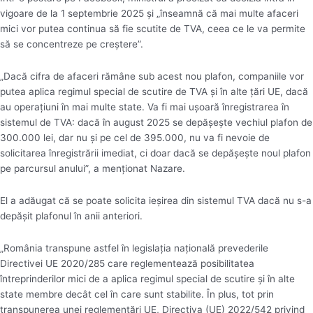
vigoare de la 1 septembrie 2025 şi „înseamnă că mai multe afaceri
mici vor putea continua să fie scutite de TVA, ceea ce le va permite
să se concentreze pe creştere”.
„Dacă cifra de afaceri rămâne sub acest nou plafon, companiile vor
putea aplica regimul special de scutire de TVA şi în alte ţări UE, dacă
au operaţiuni în mai multe state. Va fi mai uşoară înregistrarea în
sistemul de TVA: dacă în august 2025 se depăşeşte vechiul plafon de
300.000 lei, dar nu şi pe cel de 395.000, nu va fi nevoie de
solicitarea înregistrării imediat, ci doar dacă se depăşeşte noul plafon
pe parcursul anului”, a menţionat Nazare.
El a adăugat că se poate solicita ieşirea din sistemul TVA dacă nu s-a
depăşit plafonul în anii anteriori.
„România transpune astfel în legislaţia naţională prevederile
Directivei UE 2020/285 care reglementează posibilitatea
întreprinderilor mici de a aplica regimul special de scutire şi în alte
state membre decât cel în care sunt stabilite. În plus, tot prin
transpunerea unei reglementări UE, Directiva (UE) 2022/542 privind