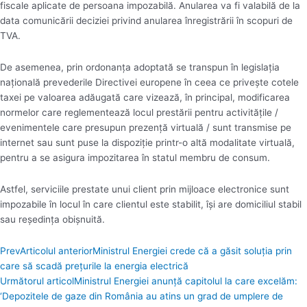
fiscale aplicate de persoana impozabilă. Anularea va fi valabilă de la
data comunicării deciziei privind anularea înregistrării în scopuri de
TVA.
De asemenea, prin ordonanţa adoptată se transpun în legislaţia
naţională prevederile Directivei europene în ceea ce priveşte cotele
taxei pe valoarea adăugată care vizează, în principal, modificarea
normelor care reglementează locul prestării pentru activităţile /
evenimentele care presupun prezenţă virtuală / sunt transmise pe
internet sau sunt puse la dispoziţie printr-o altă modalitate virtuală,
pentru a se asigura impozitarea în statul membru de consum.
Astfel, serviciile prestate unui client prin mijloace electronice sunt
impozabile în locul în care clientul este stabilit, îşi are domiciliul stabil
sau reşedinţa obişnuită.
Prev
Articolul anterior
Ministrul Energiei crede că a găsit soluția prin
care să scadă prețurile la energia electrică
Următorul articol
Ministrul Energiei anunță capitolul la care excelăm:
‘Depozitele de gaze din România au atins un grad de umplere de