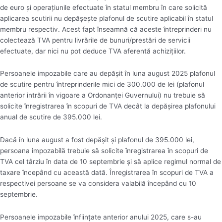
de euro şi operaţiunile efectuate în statul membru în care solicită
aplicarea scutirii nu depăşeşte plafonul de scutire aplicabil în statul
membru respectiv. Acest fapt înseamnă că aceste întreprinderi nu
colectează TVA pentru livrările de bunuri/prestări de servicii
efectuate, dar nici nu pot deduce TVA aferentă achiziţiilor.
Persoanele impozabile care au depăşit în luna august 2025 plafonul
de scutire pentru întreprinderile mici de 300.000 de lei (plafonul
anterior intrării în vigoare a Ordonanţei Guvernului) nu trebuie să
solicite înregistrarea în scopuri de TVA decât la depăşirea plafonului
anual de scutire de 395.000 lei.
Dacă în luna august a fost depăşit şi plafonul de 395.000 lei,
persoana impozabilă trebuie să solicite înregistrarea în scopuri de
TVA cel târziu în data de 10 septembrie şi să aplice regimul normal de
taxare începând cu această dată. Înregistrarea în scopuri de TVA a
respectivei persoane se va considera valabilă începând cu 10
septembrie.
Persoanele impozabile înfiinţate anterior anului 2025, care s-au