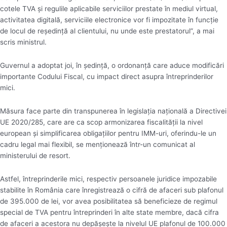
cotele TVA şi regulile aplicabile serviciilor prestate în mediul virtual,
activitatea digitală, serviciile electronice vor fi impozitate în funcţie
de locul de reşedinţă al clientului, nu unde este prestatorul”, a mai
scris ministrul.
Guvernul a adoptat joi, în şedinţă, o ordonanţă care aduce modificări
importante Codului Fiscal, cu impact direct asupra întreprinderilor
mici.
Măsura face parte din transpunerea în legislaţia naţională a Directivei
UE 2020/285, care are ca scop armonizarea fiscalităţii la nivel
european şi simplificarea obligaţiilor pentru IMM-uri, oferindu-le un
cadru legal mai flexibil, se menţionează într-un comunicat al
ministerului de resort.
Astfel, întreprinderile mici, respectiv persoanele juridice impozabile
stabilite în România care înregistrează o cifră de afaceri sub plafonul
de 395.000 de lei, vor avea posibilitatea să beneficieze de regimul
special de TVA pentru întreprinderi în alte state membre, dacă cifra
de afaceri a acestora nu depăşeşte la nivelul UE plafonul de 100.000