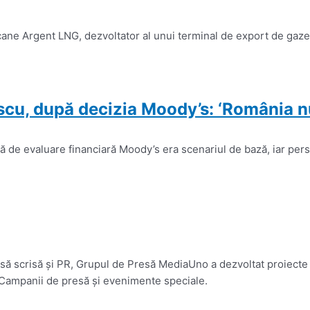
ne Argent LNG, dezvoltator al unui terminal de export de gaze n
, după decizia Moody’s: ‘România nu a
lă de evaluare financiară Moody’s era scenariul de bază, iar per
presă scrisă și PR, Grupul de Presă MediaUno a dezvoltat proiecte
 Campanii de presă și evenimente speciale.