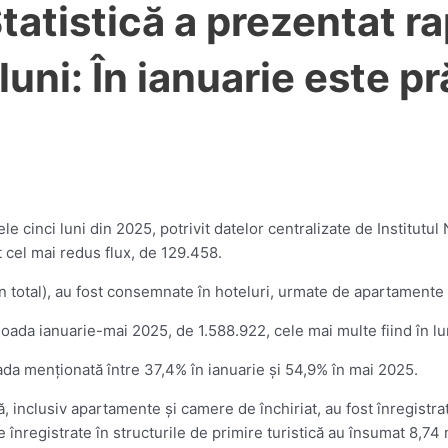
tatistică a prezentat rap
uni: În ianuarie este p
e cinci luni din 2025, potrivit datelor centralizate de Institutul Na
 cel mai redus flux, de 129.458.
n total), au fost consemnate în hoteluri, urmate de apartamente ş
rioada ianuarie-mai 2025, de 1.588.922, cele mai multe fiind în l
ioada menţionată între 37,4% în ianuarie şi 54,9% în mai 2025.
că, inclusiv apartamente şi camere de închiriat, au fost înregistra
 înregistrate în structurile de primire turistică au însumat 8,74 