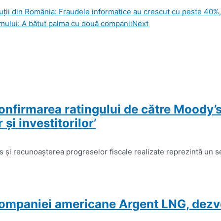
uții din România: Fraudele informatice au crescut cu peste 40%
mului: A bătut palma cu două companii
Next
onfirmarea ratingului de către Moody’
şi investitorilor’
 şi recunoaşterea progreselor fiscale realizate reprezintă un s
companiei americane Argent LNG, dezvol