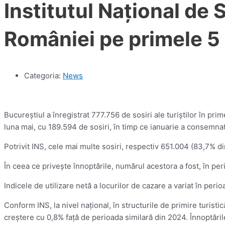
Institutul Naţional de S
României pe primele 5 l
Categoria:
News
Bucureştiul a înregistrat 777.756 de sosiri ale turiştilor în primel
luna mai, cu 189.594 de sosiri, în timp ce ianuarie a consemnat
Potrivit INS, cele mai multe sosiri, respectiv 651.004 (83,7% di
În ceea ce priveşte înnoptările, numărul acestora a fost, în pe
Indicele de utilizare netă a locurilor de cazare a variat în per
Conform INS, la nivel naţional, în structurile de primire turisti
creştere cu 0,8% faţă de perioada similară din 2024. Înnoptările